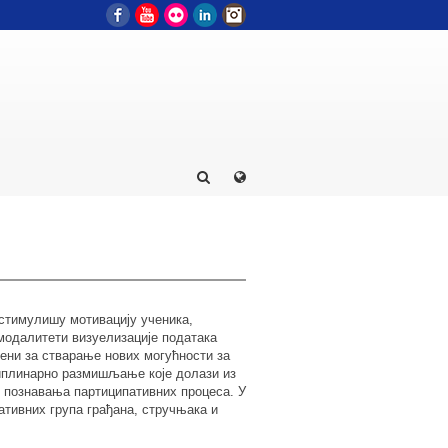
Facebook
YouTube
Flickr
LinkedIn
Instagram
 стимулишу мотивацију ученика,
модалитети визуелизације података
ени за стварање нових могућности за
циплинарно размишљање које долази из
 познавања партиципативних процеса. У
ативних група грађана, стручњака и