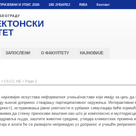
ПРИЈЕМНИ И УПИС 2026
180 ЈУБИЛЕЈ
RIBA
Контакт
 БЕОГРАДУ
ЕКТОНСКИ
ТЕТ
ЗАПОСЛЕНИ
О ФАКУЛТЕТУ
НАЈНОВИЈЕ
>
Cli-CC.HE
> Page 2
 најновијих искустава неформалног учења/наставе који имају за циљ да
ју њихов допринос стварању партиципативног окружења. Интерактивни 
рност), истраживања јавне уметности и урбаних симулација биће коришћ
анима да стекну преносиве вештине као што је комплексно и мултидис
 здравља људи, заштите животне средине, утицаја климатских промена и
ија и алати ће се развијати непрeкидно уз допринос и учешће репрезент