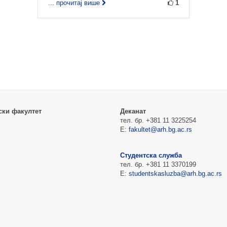
... прочитај више
1
ски факултет
Деканат
тел. бр. +381 11 3225254
Е:
fakultet@arh.bg.ac.rs
Студентска служба
тел. бр. +381 11 3370199
Е:
studentskasluzba@arh.bg.ac.rs