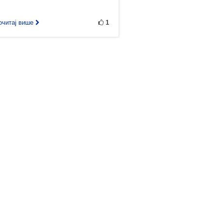
рочитај више
1