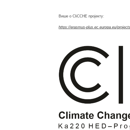
Више о CliCCHE пројекту:
https://erasmus-plus.ec.europa.eu/projec