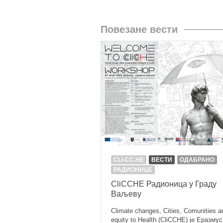
Повезане вести
CLI-CC.HE
ВЕСТИ
ОДАБРАНО
РАДИОНИЦЕ
CliCCHE Радионица у Граду
Ваљеву
Climate changes, Cities, Comunities a
equity to Health (CliCCHE) је Еразму