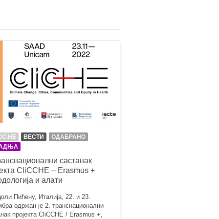
CC.HE
ВЕСТИ
ОДАБРАНО
АДЊА
ранснационални састанак
екта CliCCHE – Erasmus +
дологија и алати
оли Пићену, Италија, 22. и 23.
мбра одржан је 2. транснационални
нак пројекта CliCCHE / Erasmus +,