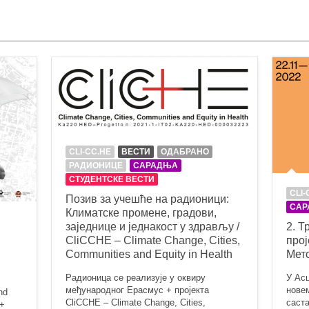
CLI-CC.HE
ВЕСТИ
ОДАБРАНО
РАДИОНИЦЕ
САРАДЊА
СТУДЕНТСКЕ ВЕСТИ
CLI-
Позив за учешће на радионици:
САР
Климатске промене, градови,
заједнице и једнакост у здрављу /
2. Т
CliCCHE – Climate Change, Cities,
прој
Communities and Equity in Health
Мето
Радионица се реализује у оквиру
У Асц
међународног Ерасмус + пројекта
нове
nd
CliCCHE – Climate Change, Cities,
саста
с+