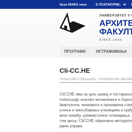
брзи ИНФО линк
E ПЛАТФОРМЕ:
УНИВЕРЗИТЕТ У
АРХИТ
ФАКУЛ
ПРОГРАМИ
ИСТРАЖИВАЊА
Cli-CC.HE
Univerzitet u Beogradu - Arhitektonski fakultet
CliCCHE има за циљ развој и тестирање
побољшају њихово ангажовање и појача
(виртуелна, мешовита и проширена ства
учење и омогућавање ученицима и грађ
везе између урбанистичког планирања,
том циљу, CliCCHE образовна методолог
јавне управе.