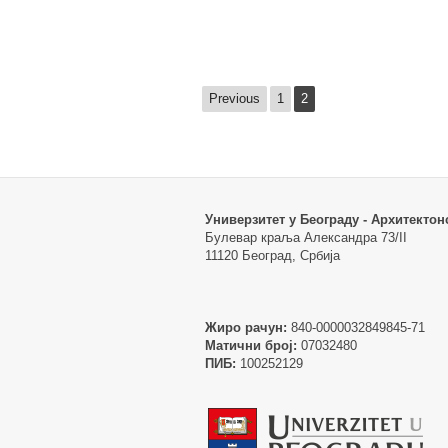
Previous
1
2
Универзитет у Београду - Архитектон
Булевар краља Александра 73/II
11120 Београд, Србија
Жиро рачун:
840-0000032849845-71
Матични број:
07032480
ПИБ:
100252129