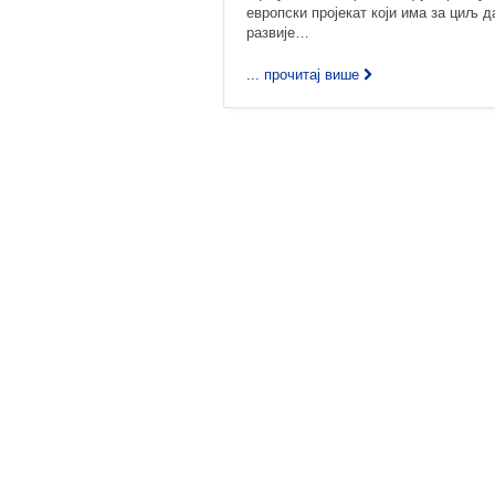
европски пројекат који има за циљ д
развије…
... прочитај више