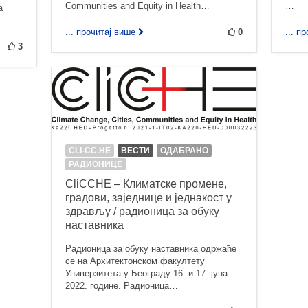
Communities and Equity in Health…
…
а
... прочитај више
0
... п
3
CLI-CC.HE
ВЕСТИ
ОДАБРАНО
РАДИОНИЦЕ
CliCCHE – Климатске промене,
градови, заједнице и једнакост у
здрављу / радионица за обуку
наставника
Радионица за обуку наставника одржаће
се на Архитектонском факултету
Универзитета у Београду 16. и 17. јуна
2022. године. Радионица…