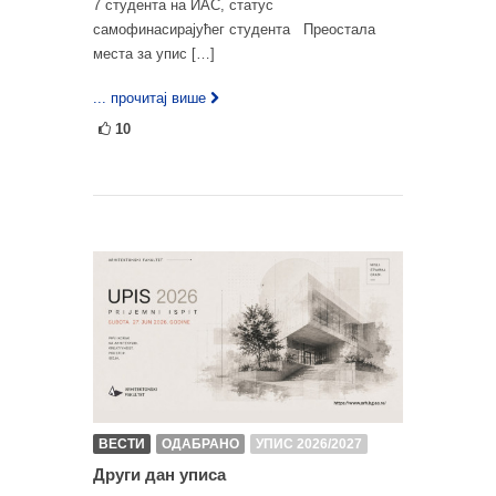
7 студента на ИАС, статус
самофинасирајућег студента Преостала
места за упис […]
... прочитај више
10
ВЕСТИ
ОДАБРАНО
УПИС 2026/2027
Други дан уписа