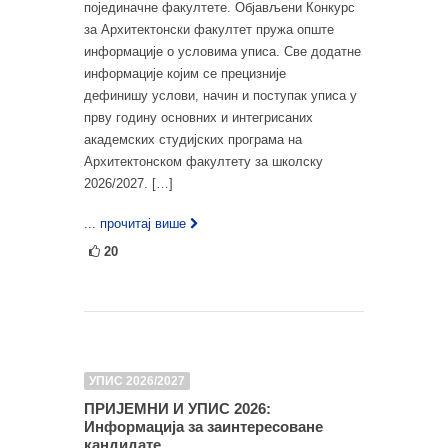
појединачне факултете. Објављени Конкурс
за Архитектонски факултет пружа опште
информације о условима уписа. Све додатне
информације којим се прецизније
дефинишу услови, начин и поступак уписа у
прву годину основних и интегрисаних
академских студијских програма на
Архитектонском факултету за школску
2026/2027. […]
... прочитај више
20
УПИС 2026/2027
ПРИЈЕМНИ И УПИС 2026:
Информација за заинтересоване
кандидате