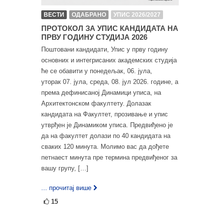
ВЕСТИ
ОДАБРАНО
УПИС 2026/2027
ПРОТОКОЛ ЗА УПИС КАНДИДАТА НА
ПРВУ ГОДИНУ СТУДИЈА 2026
Поштовани кандидати, Упис у прву годину
основних и интегрисаних академских студија
ће се обавити у понедељак, 06. јула,
уторак 07. јула, среда, 08. јул 2026. године, а
према дефинисаној Динамици уписа, на
Архитектонском факултету. Долазак
кандидата на Факултет, прозивање и упис
утврђен је Динамиком уписа. Предвиђено је
да на факултет долази по 40 кандидата на
сваких 120 минута. Молимо вас да дођете
петнаест минута пре термина предвиђеног за
вашу групу, […]
... прочитај више
15