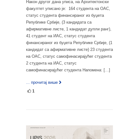
Након другог дана уписа, на Архитектонски
факултет уписано је: 164 студента на ОАС,
статус студента финансираног из буџета
Републике Србије, (3 кандидата са
афирмативне листе, 1 кандидат дупли ранг),
41 студент на ИАС, статус студента
финансираног из буџета Републике Србије, (1
кандидат са афирмативне листе) 23 студента
на ОАС, статус самофинасирајућег студента
2 студента на ИАС, статус
самофинасирајућег студента Напомена: […]
... прочитај више
1