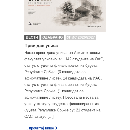
ВЕСТИ
ОДАБРАНО
УПИС 2026/2027
Први дан уписа
Након првог дана уписа, на Архитектонски
факултет уписано је: 142 студента на ОАС,
статус студента финансираног из буџета
Републике Србије, (3 кандидата са
афирмативне листе), 14 кандидата на ИАС,
статус студента финансираног из буџета
Републике Србије, (1 кандидат са
афирмативне листе), Преостала места за
упис у статусу студента финансираног из
буџета Републике Србије су: 21 студент на
ОАС, статус […]
... прочитај више