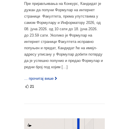
Пре пријављивања на Конкурс, Кандидат је
дужан да попуни Формулар на интернет
страници Факултета, према упутствима у
самом Формулару и Информатору 2026, oд
08. јуна 2026. од 10 сати до 18. јуна 2026.
до 23.59 сати. Уколико је Формулар на
интернет страници Факултета исправно
попуњен и предат, Кандидат ће на имејл-
адресу уписану у Формулар добити потврду
да је успешно попунио и предао Формулар и
редни број под којим […]
... прочитај више
21