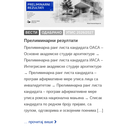
ВЕСТИ
ОДАБРАНО
УПИС 2026/2027
Прелиминарни резултати
Прелиминарна ранг листа кандидата ОАСА –
Основне академске студије архитектуре →
Прелиминарна ранг листа кандидата ИАСА –
Интегрисане академске студије архитектуре
→ Прелиминарна ранг листа кандидата –
програм афирмативне мере уписа лица са
инвалидитетом → Прелиминарна ранг листа
кандидата – програм афирматеивне мере
уписа ромска национална мањина → Списак
кандидата по редном броју пријаве, са
групом, одговорима и освојеним поенима […]
... прочитај више