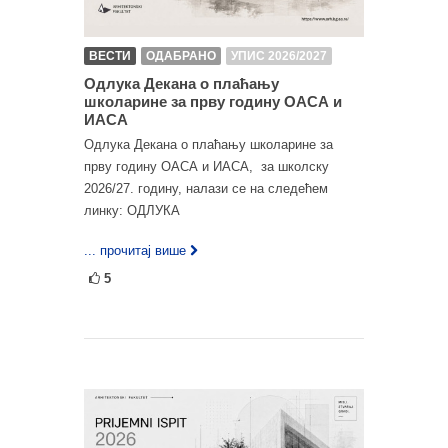
ВЕСТИ
ОДАБРАНО
УПИС 2026/2027
Одлука Декана о плаћању
школарине за прву годину ОАСА и
ИАСА
Одлука Декана о плаћању школарине за
прву годину ОАСА и ИАСА, за школску
2026/27. годину, налази се на следећем
линку: ОДЛУКА
... прочитај више
5