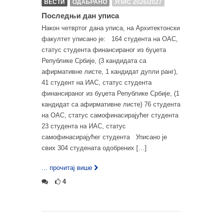
ВЕСТИ
ОДАБРАНО
УПИС 2026/2027
Последњи дан уписа
Након четвртог дана уписа, на Архитектонски
факултет уписано је: 164 студента на ОАС,
статус студента финансираног из буџета
Републике Србије, (3 кандидата са
афирмативне листе, 1 кандидат дупли ранг),
41 студент на ИАС, статус студента
финансираног из буџета Републике Србије, (1
кандидат са афирмативне листе) 76 студента
на ОАС, статус самофинасирајућег студента
23 студента на ИАС, статус
самофинасирајућег студента Уписано је
свих 304 студената одобрених […]
... прочитај више
4