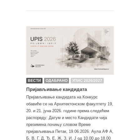
ВЕСТИ
ОДАБРАНО
УПИС 2026/2027
Пријављивање кандидата
Пријављивање кандидата на Конкурс
обавиће се на Архитектонском факултету 19,
20. и 21. јуна 2026. године према следећем
распореду: Датум и место Кандидати чија
презимена почињу словом Време
пријављивања Петак, 19.06.2026. Аула АФ А,
Б, В, Г, Д, Ђ, Е, Ж, З, И, Ј од 10.00 до 18.00