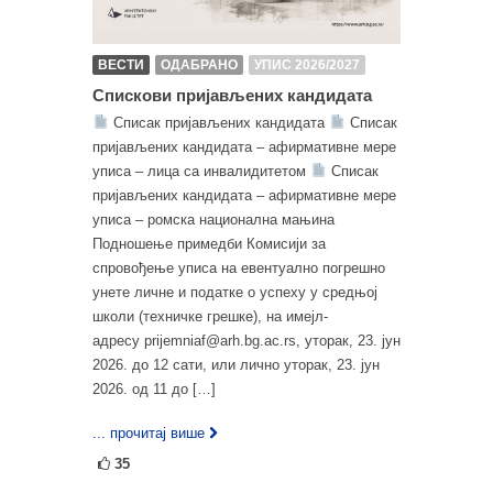
ВЕСТИ
ОДАБРАНО
УПИС 2026/2027
Спискови пријављених кандидата
Списак пријављених кандидата
Списак
пријављених кандидата – афирмативне мере
уписа – лица са инвалидитетом
Списак
пријављених кандидата – афирмативне мере
уписа – ромска национална мањина
Подношење примедби Комисији за
спровођење уписа на евентуално погрешно
унете личне и податке о успеху у средњој
школи (техничке грешке), на имејл-
адресу prijemniaf@arh.bg.ac.rs, уторак, 23. јун
2026. до 12 сати, или лично уторак, 23. јун
2026. од 11 до […]
... прочитај више
35