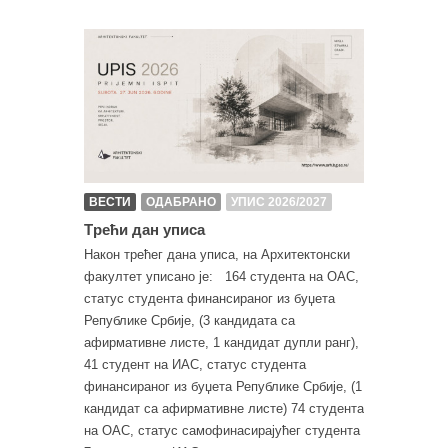
ВЕСТИ
ОДАБРАНО
УПИС 2026/2027
Tрећи дан уписа
Након трећег дана уписа, на Архитектонски
факултет уписано је: 164 студента на ОАС,
статус студента финансираног из буџета
Републике Србије, (3 кандидата са
афирмативне листе, 1 кандидат дупли ранг),
41 студент на ИАС, статус студента
финансираног из буџета Републике Србије, (1
кандидат са афирмативне листе) 74 студента
на ОАС, статус самофинасирајућег студента