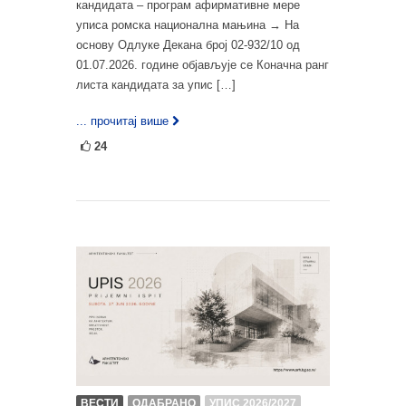
кандидата – програм афирмативне мере
уписа ромска национална мањина → На
основу Одлуке Декана број 02-932/10 од
01.07.2026. године објављује се Коначна ранг
листа кандидата за упис […]
... прочитај више
24
ВЕСТИ
ОДАБРАНО
УПИС 2026/2027