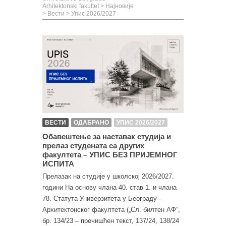
Arhitektonski fakultet
>
Најновије
>
Вести
>
Упис 2026/2027
ВЕСТИ
ОДАБРАНО
УПИС 2026/2027
Обавештење за наставак студија и
прелаз студената са других
факултета – УПИС БЕЗ ПРИЈЕМНОГ
ИСПИТА
Прелазак на студије у школској 2026/2027.
години На основу члана 40. став 1. и члана
78. Статута Универзитета у Београду –
Архитектонског факултета („Сл. билтен АФ”,
бр. 134/23 – пречишћен текст, 137/24, 138/24