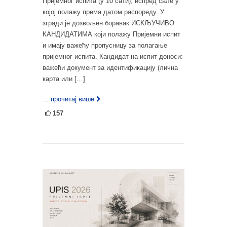
Пријемног испита (у 10 сати), испред сале у
којој полажу према датом распореду. У
згради је дозвољен боравак ИСКЉУЧИВО
КАНДИДАТИМА који полажу Пријемни испит
и имају важећу пропусницу за полагање
пријемног испита. Кандидат на испит доноси:
важећи документ за идентификацију (лична
карта или […]
... прочитај више
157