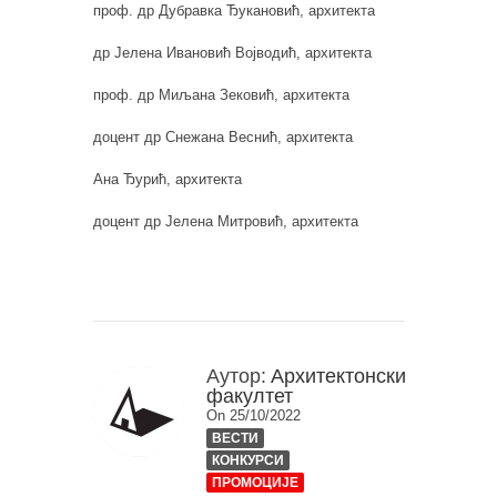
проф. др Дубравка Ђукановић, архитекта
др Јелена Ивановић Војводић, архитекта
проф. др Миљана Зековић, архитекта
доцент др Снежана Веснић, архитекта
Ана Ђурић, архитекта
доцент др Јелена Митровић, архитектa
Аутор:
Архитектонски
факултет
On 25/10/2022
ВЕСТИ
КОНКУРСИ
ПРОМОЦИЈЕ