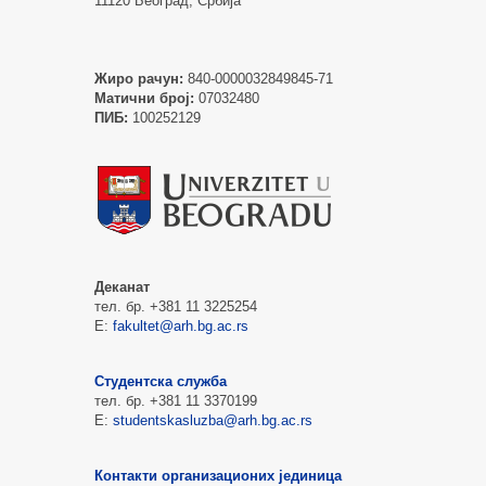
11120 Београд, Србија
Жиро рачун:
840-0000032849845-71
Матични број:
07032480
ПИБ:
100252129
Деканат
тел. бр. +381 11 3225254
Е:
fakultet@arh.bg.ac.rs
Студентска служба
тел. бр. +381 11 3370199
Е:
studentskasluzba@arh.bg.ac.rs
Контакти организационих јединица