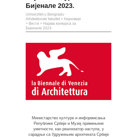
Бијенале 2023.
Univerzitet u Beogradu -
Arhitektonski fakultet
>
Најновије
>
Вести
>
Најава конкурса за
Бијенале 2023.
Министарство културе и информисања
Републике Србије и Музеј примењене
уметности, као реализатор наступа, у
сарадњи са Удружењем архитеката Србије