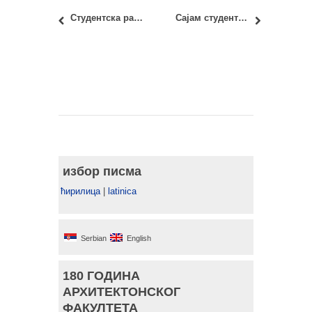
Студентска радионица 3rd BALKAN ARCHITECTURAL STUDENTS WORKSHOP PROGRAM
Сајам студентске стручне праксе у јавној управи 2022/2023
избор писма
ћирилица
|
latinica
Serbian
English
180 ГОДИНА
АРХИТЕКТОНСКОГ
ФАКУЛТЕТА