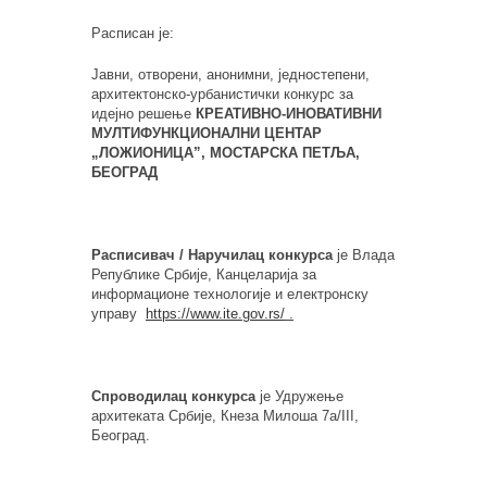
Расписан је:
Јавни, отворени, анонимни, једностепени,
архитектонско-урбанистички конкурс за
идејно решење
КРЕАТИВНО-ИНОВАТИВНИ
МУЛТИФУНКЦИОНАЛНИ ЦЕНТАР
„ЛОЖИОНИЦА”, МОСТАРСКА ПЕТ
Љ
А,
БЕОГРАД
Расписивач / Наручилац конкурса
је Влада
Републике Србије, Канцеларија за
информационе технологије и електронску
управу
https://www.ite.gov.rs/
.
Спроводилац конкурса
је Удружење
архитеката Србије, Кнеза Милоша 7а/III,
Београд.