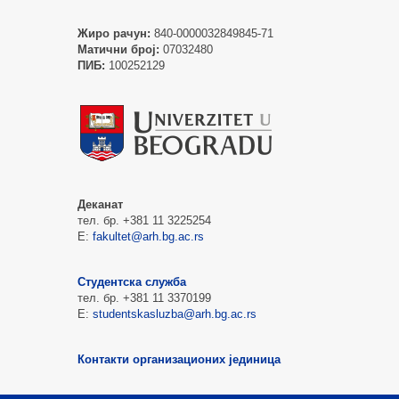
Жиро рачун:
840-0000032849845-71
Матични број:
07032480
ПИБ:
100252129
Деканат
тел. бр. +381 11 3225254
Е:
fakultet@arh.bg.ac.rs
Студентска служба
тел. бр. +381 11 3370199
Е:
studentskasluzba@arh.bg.ac.rs
Контакти организационих јединица