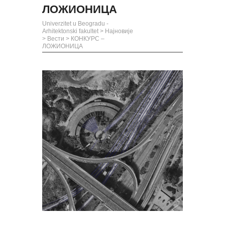
ЛОЖИОНИЦА
Univerzitet u Beogradu -
Arhitektonski fakultet
>
Најновије
>
Вести
>
КОНКУРС –
ЛОЖИОНИЦА