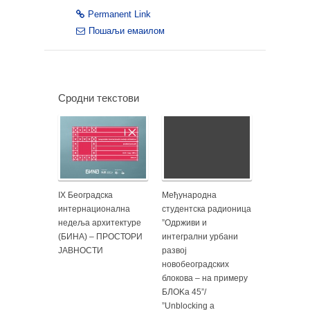
Permanent Link
Пошаљи емаилом
Сродни текстови
IX Београдска
Међународна
интернационална
студентска радионица
недеља архитектуре
”Одрживи и
(БИНА) – ПРОСТОРИ
интегрални урбани
ЈАВНОСТИ
развој
новобеоградских
блокова – на примеру
БЛОKа 45”/
”Unblocking a