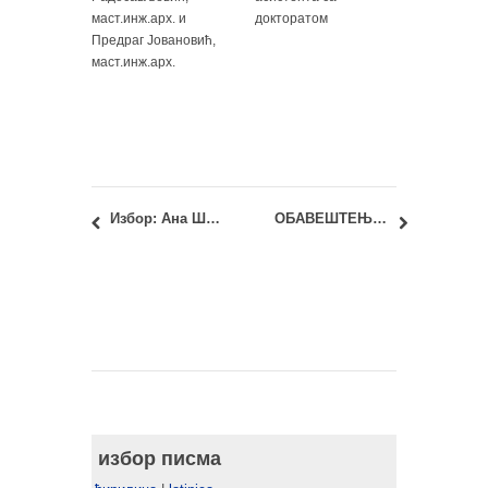
маст.инж.арх. и
докторатом
Предраг Јовановић,
маст.инж.арх.
Избор: Ана Шабановић, маст.инж.арх.
ОБАВЕШТЕЊЕ О УСЛОВИМА ЗА ДОДЕЉИВАЊЕ НАГРАДА ГРАДА БЕОГРАДА ЗА 2020. ГОДИНУ – НАГРАДА ГРАДА БЕОГРАДА – ДЕСПОТ СТЕФАН ЛАЗАРЕВИЋ
избор писма