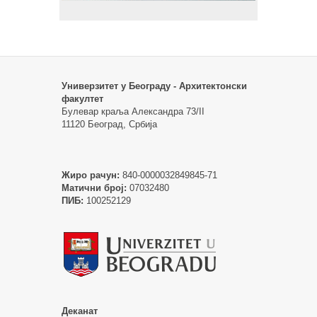
Универзитет у Београду - Архитектонски
факултет
Булевар краља Александра 73/II
11120 Београд, Србија
Жиро рачун:
840-0000032849845-71
Матични број:
07032480
ПИБ:
100252129
Деканат