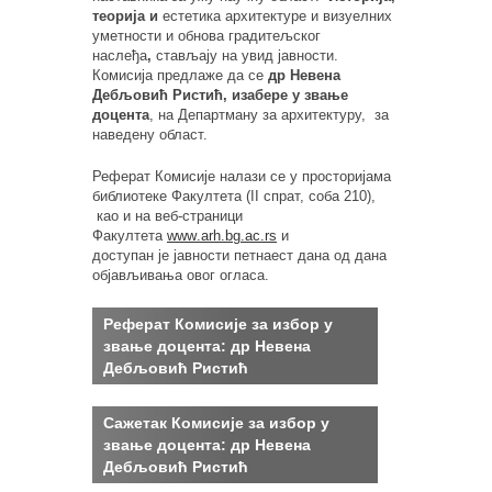
теорија и
естетика архитектуре и визуелних
уметности и обнова градитељског
наслеђа
,
стављају на увид јавности.
Комисија предлаже да се
др Невена
Дебљовић Ристић
, изабере у звање
доцента
, на Департману за архитектуру,
за
наведену област.
Реферат Комисије налази се у просторијама
библиотеке Факултета (
II
спрат, соба
210
),
као и на веб-страници
Факултета
www
.
arh
.
bg
.
ac
.
rs
и
доступан
је
јавности петнаест дана од дана
објављивања овог огласа.
Реферат Комисијe за избор у
звање доцента:
др Невена
Дебљовић Ристић
Сажетак Комисијe за избор у
звање доцента:
др Невена
Дебљовић Ристић