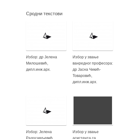
Сродни текстови
Избор: др Јелена
Избор у звање
Милошевић,
ванредног професора:
дипл.инж.арх.
др Јасна Чикић-
Товаровић,
дипл.инж.арх.
Избор: Јелена
Избор у звање
Радосављевић,
асистента са