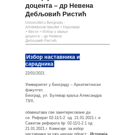
доцента – др Невена
Дебљовић Ристић
Univerzitet u Beogradu -
Arhitektonski fakultet
>
Најновије
>
Вести
>
Избор у звање
доцента – др Невена
Дебљовић Ристић
Избор наставника и
сарадника
22/01/2021
Универзитет у Београду – Архитектонски
факултет,
Београд, ул. Булевар краља Александра
73/II,
обаве
ш
тава све заинтересоване да
се
Реферат 02-11/1-2 од 21.01.2021.г. и
Сажетак реферата бр. 02-11/1-2.1 од
21.01.2021.г. Комисије
за избор
наставника
за ужу научну област:
Историја,