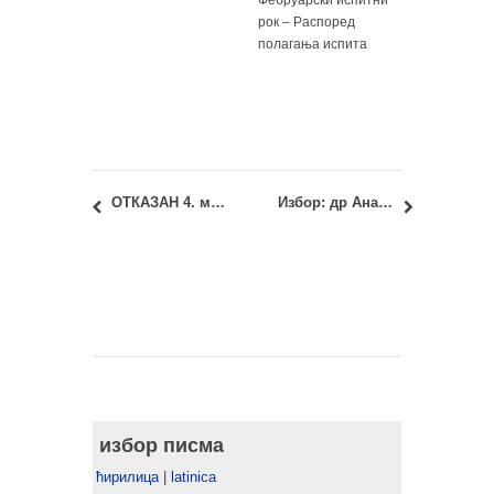
рок – Распоред
полагања испита
ОТКАЗАН 4. међународни конгрес ОДРЖИВА АРХИТЕКТУРА – ЕНЕРГЕТСКА ЕФИКАСНОСТ
Избор: др Ана Перић Момчиловић, дипл.инж.арх.
избор писма
ћирилица
|
latinica