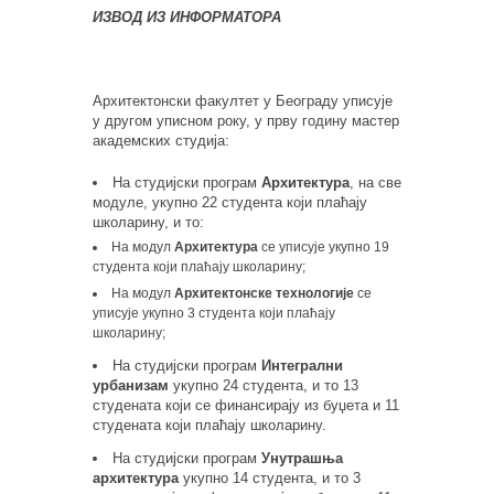
ИЗВОД ИЗ ИНФОРМАТОРА
Архитектонски факултет у Београду уписује
у другом уписном року, у прву годину мастер
академских студија:
На студијски програм
Архитектура
, на све
модуле, укупно 22 студента који плаћају
школарину, и то:
На модул
Архитектура
се уписује укупно 19
студента који плаћају школарину;
На модул
Архитектонске технологије
се
уписује укупно 3 студента који плаћају
школарину;
На студијски програм
Интегрални
урбанизам
укупно 24 студента, и то 13
студената који се финансирају из буџета и 11
студената који плаћају школарину.
На студијски програм
Унутрашња
архитектура
укупно 14 студента, и то 3