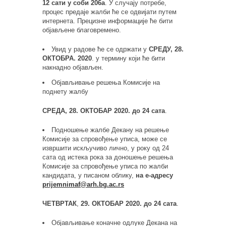
12 сати у соби 206а
. У случају потребе,
процес предаје жалби ће се одвијати путем
интернета. Прецизне информације ће бити
објављене благовремено.
Увид у радове ће се одржати у
СРЕДУ, 28.
ОКТОБРА. 2020
. у термину који ће бити
накнадно објављен.
Објављивање решења Комисије на
поднету жалбу
СРЕДА,
28. ОКТОБАР 2020. до 24 сата
.
Подношење жалбе Декану на решење
Комисије за спровођење уписа, може се
извршити искључиво лично, у року од 24
сата од истека рока за доношење решења
Комисије за спровођење уписа по жалби
кандидата, у писаном облику,
на е-адресу
prijemnimaf
@
arh
.
bg
.
ac
.
rs
ЧЕТВРТАК
,
29. ОКТОБАР 2020. до 24
сата
.
Објављивање коначне одлуке Декана на