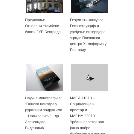
Предавање –
Резултати конкурса:
Отворени стамбени
Реконструкција и
блок и ГУП Београда
уређење ентеријера
зграде Пословног
центра Хемофарма у
Београду
Научна монографија:
МАСА-11010 –
”Обнова центара у
Социологија и
руралним подручјима
простор и
– Нови записи” – др
МАСИУ-23010 –
Александар
Урбани простор као
Виденовић
јавно добро:
Фебруарски испитни