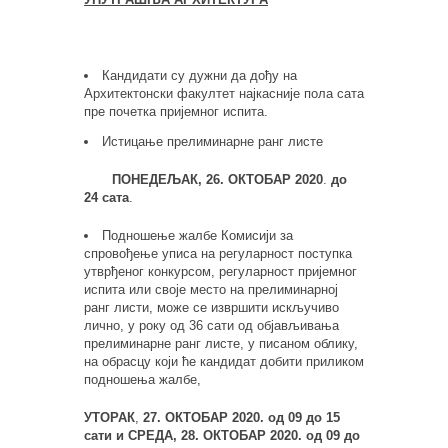
Кандидати су дужни да дођу на
Архитектонски факултет најкасније пола сата
пре почетка пријемног испита.
Истицање прелиминарне ранг листе
ПОНЕДЕЉАК, 26. ОКТОБАР 2020
.
до
24 сата
.
Подношење жалбе Комисији за
спровођење уписа на регуларност поступка
утврђеног конкурсом, регуларност пријемног
испита или своје место на прелиминарној
ранг листи, може се извршити искључиво
лично, у року од 36 сати од објављивања
прелиминарне ранг листе, у писаном облику,
на обрасцу који ће кандидат добити приликом
подношења жалбе,
УТОРАК
,
27. ОКТОБАР 2020.
од
09 до 15
сати и
СРЕДА,
28. ОКТОБАР 2020.
од 09 до