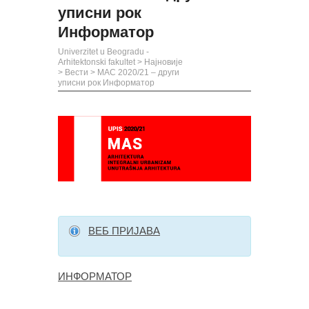
уписни рок
Информатор
Univerzitet u Beogradu -
Arhitektonski fakultet
>
Најновије
>
Вести
>
МАС 2020/21 – други
уписни рок Информатор
ВЕБ ПРИЈАВА
ИНФОРМАТОР