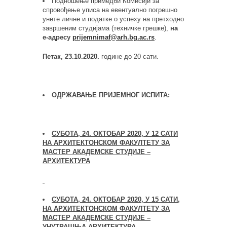
Подношење примедби Комисији за
спровођење уписа на евентуално погрешно
унете личне и податке о успеху на претходно
завршеним студијама (техничке грешке),
на
е-адресу
prijemnimaf
@
arh
.
bg
.
ac
.
rs
.
Петак, 23.10.2020
.
године до 20 сати.
ОДРЖАВАЊЕ ПРИЈЕМНОГ ИСПИТА:
СУБОТА, 24. ОКТОБАР 2020, У 12 САТИ
НА АРХИТЕКТОНСКОМ ФАКУЛТЕТУ ЗА
МАСТЕР АКАДЕМСКЕ СТУДИЈЕ –
АРХИТЕКТУРА
СУБОТА, 24. ОКТОБАР 2020, У 1
5
САТИ
,
НА АРХИТЕКТОНСКОМ ФАКУЛТЕТУ ЗА
МАСТЕР АКАДЕМСКЕ СТУДИЈЕ –
УНУТРАШЊА АРХИТЕКТУРА