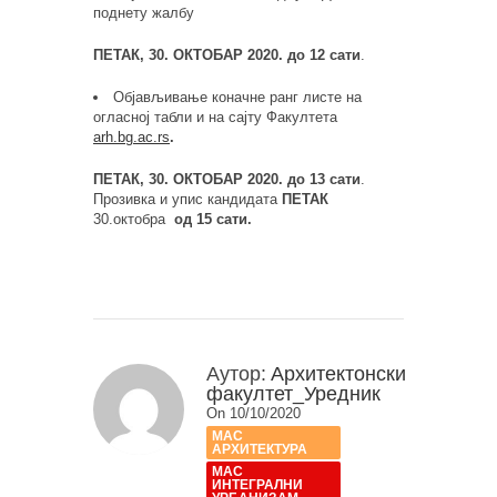
поднету жалбу
ПЕТАК,
30
. ОКТОБАР 2020. до 12 сати
.
Објављивање коначне ранг листе на
огласној табли и на сајту Факултета
arh.bg.ac.rs
.
ПЕТАК,
3
0. ОКТОБАР 2020. до 13 сати
.
Прозивка и упис кандидата
ПЕТАК
30.октобра
од 15 сати.
Аутор:
Архитектонски
факултет_Уредник
On 10/10/2020
МАС
АРХИТЕКТУРА
МАС
ИНТЕГРАЛНИ