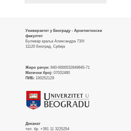
Универзитет у Београду - Архитектонски
факултет
Булевар краља Александра 73/II
11120 Београд, Србија
Жиро рачун:
840-0000032849845-71
Матични број:
07032480
ПИБ:
100252129
Деканат
тел. бр. +381 11 3225254