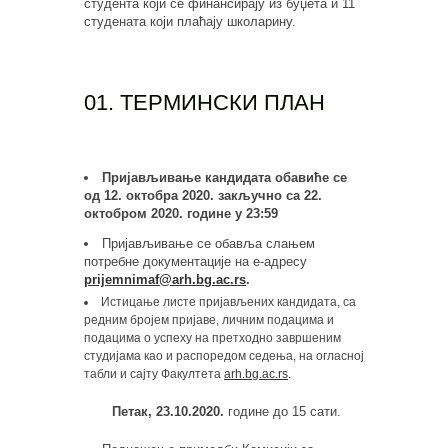
студентa који се финансирају из буџета и 11
студената који плаћају школарину.
01. ТЕРМИНСКИ ПЛАН
Пријављивање кандидата обавиће се
од 12. октобра 2020. закључно са 22.
октобром 2020. године у 23
:
59
Пријављивање се обавља слањем
потребне документације на е-адресу
prijemnimaf
@
arh
.
bg
.
ac
.
rs
.
Истицање листе пријављених кандидата, са
редним бројем пријаве, личним подацима и
подацима о успеху на претходно завршеним
студијама као и распоредом седења, на огласној
табли и сајту Факултета
arh.bg.ac.rs
.
Петак, 23.10.2020
.
године до 15 сати.