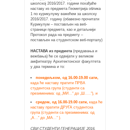
школској 2016/2017. години похађаће
наставу из предмета Геометрија облика
1 по курикулуму важећем за школску
2016/2017. годину (обавезно прочитати
Курикулум – постављен на веб-
страници предмета, као и детаљнији
Протокол рада на предмету –
постављен на студентском веб-порталу)
НАСТАВА из предмета
(предавања и
вежбања) ће се одвијати у великом
амфитеатру Архитектонског факултета
у два термина и то:
понедељком, од 16.00-19.00 сати,
када ће наставу пратити ПРВА
студентска група (студенти са
презименима: од „МИ…“ до „Ш…..“), и
средом, од 16.00-19.00 сати,
када ће
наставу пратити ДРУГА студентска
група (студенти са презименима: од
„А…“ до „МА…“ ).
СВИ СТУДЕНТИ ГЕНЕРАЦИЈЕ 2016.