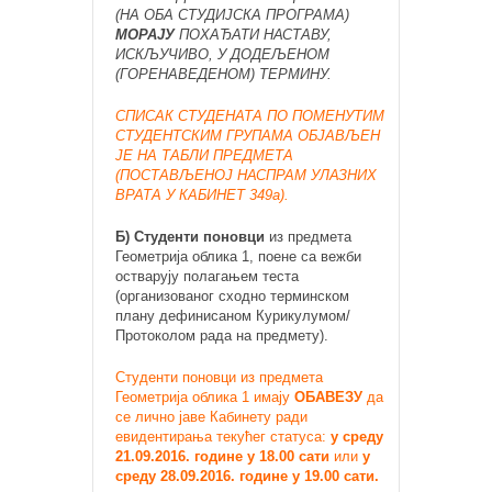
(НА ОБА СТУДИЈСКА ПРОГРАМА)
МОРАЈУ
ПОХАЂАТИ НАСТАВУ,
ИСКЉУЧИВО, У ДОДЕЉЕНОМ
(ГОРЕНАВЕДЕНОМ) ТЕРМИНУ.
СПИСАК СТУДЕНАТА ПО ПОМЕНУТИМ
СТУДЕНТСКИМ ГРУПАМА ОБЈАВЉЕН
ЈЕ НА ТАБЛИ ПРЕДМЕТА
(ПОСТАВЉЕНОЈ НАСПРАМ УЛАЗНИХ
ВРАТА У КАБИНЕТ 349а).
Б) Студенти поновци
из предмета
Геометрија облика 1, поене са вежби
остварују полагањем теста
(организованог сходно терминском
плану дефинисаном Курикулумом/
Протоколом рада на предмету).
Студенти поновци из предмета
Геометрија облика 1 имају
ОБАВЕЗУ
да
се лично јаве Кабинету ради
евидентирања текућег статуса:
у среду
21.09.2016. године у 18.00 сати
или
у
среду 28.09.2016. године у 19.00 сати.