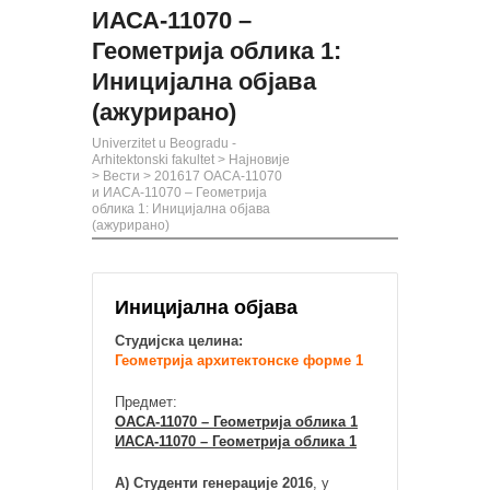
ИАСА-11070 –
Геометрија облика 1:
Иницијална објава
(ажурирано)
Univerzitet u Beogradu -
Arhitektonski fakultet
>
Најновије
>
Вести
>
201617 ОАСА-11070
и ИАСА-11070 – Геометрија
облика 1: Иницијална објава
(ажурирано)
Иницијална објава
Студијска целина:
Геометрија архитектонске форме 1
Предмет:
ОАСА-11070 – Геометрија облика 1
ИАСА-11070 – Геометрија облика 1
А) Студенти генерације 2016
, у