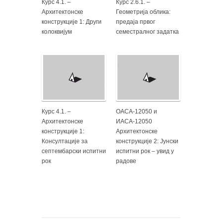
Курс 4.1. –
Курс 2.6.1. –
Архитектонске
Геометрија облика:
конструкције 1: Други
предаја првог
колоквијум
семестралног задатка
Курс 4.1. –
ОАСА-12050 и
Архитектонске
ИАСА-12050
конструкције 1:
Архитектонске
Консултације за
конструкције 2: Јунски
септембарски испитни
испитни рок – увид у
рок
радове