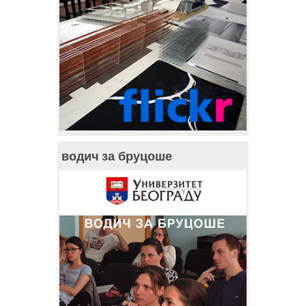
водич за бруцоше