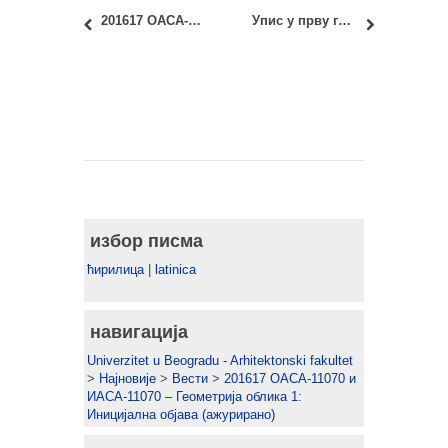
201617 ОАСА-23060 и ИАСА-23060: план наставе за уторак 20.09.2016.
Упис у прву годину МАС 2016/17: ПРЕЛИМИНАРНЕ РАНГ ЛИСТЕ
избор писма
ћирилица
|
latinica
навигација
Univerzitet u Beogradu - Arhitektonski fakultet
>
Најновије
>
Вести
>
201617 ОАСА-11070 и
ИАСА-11070 – Геометрија облика 1:
Иницијална објава (ажурирано)