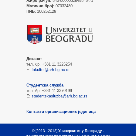
Жиро рачун:
840-0000032849845-71
Матични број:
07032480
ПИБ:
100252129
Деканат
тел. бр. +381 11 3225254
Е:
fakultet@arh.bg.ac.rs
Студентска служба
тел. бр. +381 11 3370199
Е:
studentskasluzba@arh.bg.ac.rs
Контакти организационих јединица
© [2013 - 2018]
Универзитет у Београду -