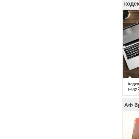
коде
Кодек
раду 
АФ б