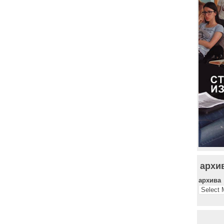
архи
архива