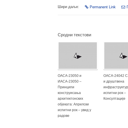
Шири даље:
Permanent Link
Сродни текстови
ОАСА-23050 и
ОАСА-24042 С
ИАСА-23050 –
и друштвена
Принципи
инфраструктур
конструисања
испитни рок –
архитектонских
Консултације
објеката: Априлски
испитни рок – увид у
радове