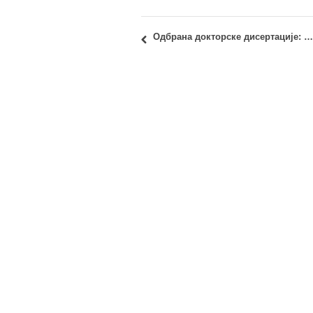
Одбрана докторске дисертације: Душан Игњатовић, дипл.инж.арх.