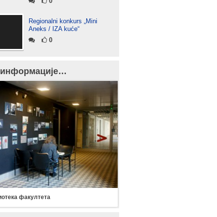
0
Regionalni konkurs „Mini
Aneks / IZA kuće“
0
 информације…
отека факултета