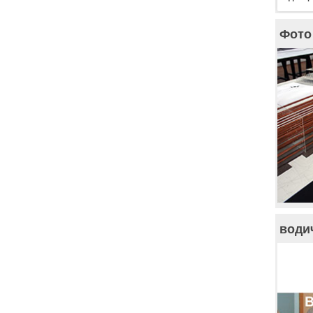
Фото 
води