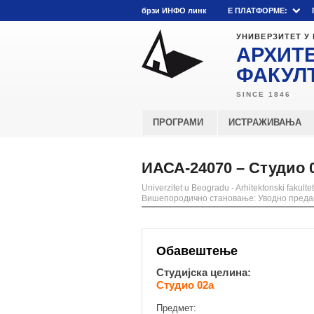
брзи ИНФО линк
E ПЛАТФОРМЕ:
УНИВЕРЗИТЕТ У
АРХИТ
ФАКУЛ
ПРОГРАМИ
ИСТРАЖИВАЊА
ИАСА-24070 – Студио 
Univerzitet u Beogradu - Arhitektonski fakultet
Вишепородично становање: Уводно пред
Обавештење
Студијска целина:
Студио 02а
Предмет: