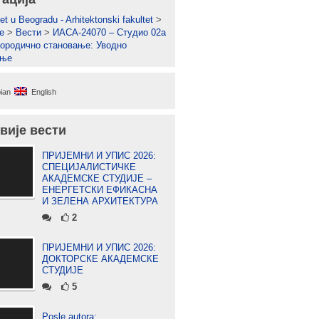
et u Beogradu - Arhitektonski fakultet
>
е
>
Вести
>
ИАСА-24070 – Студио 02а
ородично становање: Уводно
ање
ian
English
вије вести
ПРИЈЕМНИ И УПИС 2026:
СПЕЦИЈАЛИСТИЧКЕ
АКАДЕМСКЕ СТУДИЈЕ –
ЕНЕРГЕТСКИ ЕФИКАСНА
И ЗЕЛЕНА АРХИТЕКТУРА
2
ПРИЈЕМНИ И УПИС 2026:
ДОКТОРСКЕ АКАДЕМСКЕ
СТУДИЈЕ
5
Posle autora: