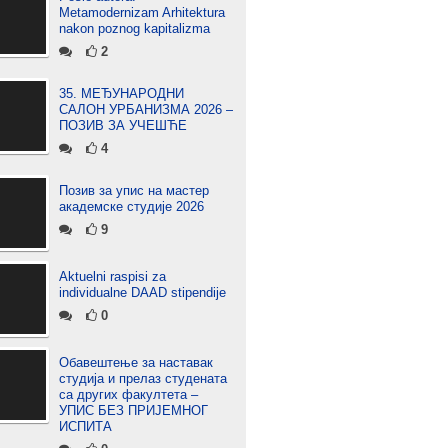
Metamodernizam Arhitektura
nakon poznog kapitalizma
2
35. МЕЂУНАРОДНИ
САЛОН УРБАНИЗМА 2026 –
ПОЗИВ ЗА УЧЕШЋЕ
4
Позив за упис на мастер
академске студије 2026
9
Aktuelni raspisi za
individualne DAAD stipendije
0
Обавештење за наставак
студија и прелаз студената
са других факултета –
УПИС БЕЗ ПРИЈЕМНОГ
ИСПИТА