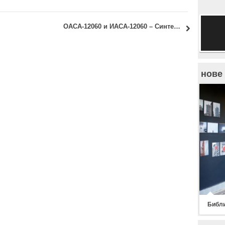
ОАСА-12060 и ИАСА-12060 – Синтеза елемената и склопова – Пројекат зидане зграде: Прво вежбање (ажурирано)
нове
Библи