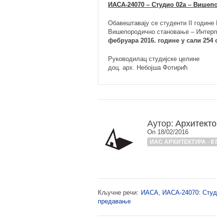
ИАСА-24070 – Студио 02а – Више
Обавештавају се студенти II године
Вишепородично становање – Интерп
фебруара 2016. године у сали 254 
Руководилац студијске целине
доц. арх. Небојша Фотирић
Аутор:
Архитекто
On 18/02/2016
ИАС АРХИТЕКТУРА - II
Кључне речи:
ИАСА
,
ИАСА-24070: Студ
предавање