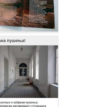
ана пушења!
штење о забрани пушења:
плинска одговорност студената