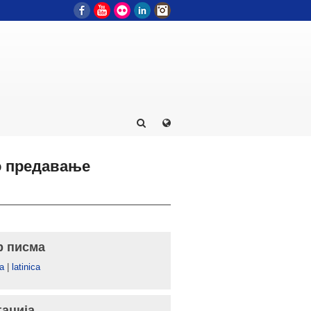
Facebook
YouTube
Flickr
LinkedIn
Instagram
о предавање
р писма
а
|
latinica
гација