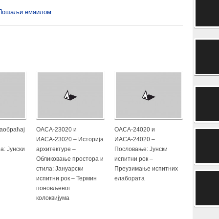
Пошаљи емаилом
аобраћај
ОАСА-23020 и
ОАСА-24020 и
ИАСА-23020 – Историја
ИАСА-24020 –
а: Јунски
архитектуре –
Пословање: Јунски
Обликовање простора и
испитни рок –
стила: Јануарски
Преузимање испитних
испитни рок – Термин
елабората
поновљеног
колоквијума