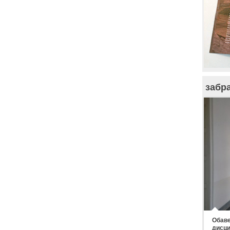
забр
Обаве
дисци