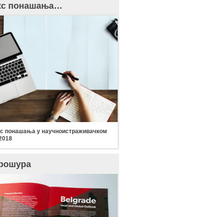
кс понашања…
с понашања у научноистраживачком
2018
рошура