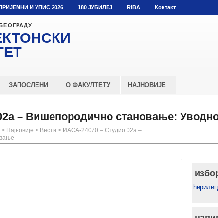
ПРИЈЕМНИ И УПИС 2026
180 ЈУБИЛЕЈ
RIBA
Контакт
 БЕОГРАДУ
ЕКТОНСКИ
ТЕТ
ЗАПОСЛЕНИ
О ФАКУЛТЕТУ
НАЈНОВИЈЕ
02а – Вишепородично становање: Уводн
>
Најновије
>
Вести
>
ИАСА-24070 – Студио 02а –
авање
избо
ћирилиц
нави