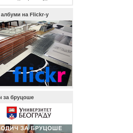
албуми на Flickr-у
ч за бруцоше