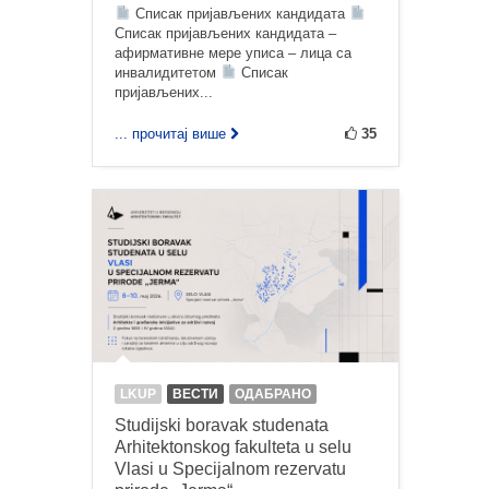
Списак пријављених кандидата
Списак пријављених кандидата –
афирмативне мере уписа – лица са
инвалидитетом
Списак
пријављених...
... прочитај више
35
LKUP
ВЕСТИ
ОДАБРАНО
Studijski boravak studenata
Arhitektonskog fakulteta u selu
Vlasi u Specijalnom rezervatu