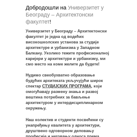
Добродошли на
Универзитет у
Београду – Архитектонски
факултет
!
180 ЈУБИЛЕЈ
FEATURED
ВЕСТИ
НАСЛОВНА
ОДАБРАНО
Универзитет у Београду – Архитектонски
факултет је једна од водећих
ЈАВНИ СТУДЕНТСКИ КОНКУРС ЗА
високошколских установа за студије
ИДЕЈНО РЕШЕЊЕ ПРОСТОРНОГ
архитектуре и урбанизма у Западном
ПРОТОТИПА / ЕЛЕМЕНТА
Балкану. Уколико тежите професионалној
МОБИЛИЈАРА
каријери у архитектури и урбанизму, ми
смо место на коме желите да будете!
... прочитај више
Нудимо свеобухватно образовање
будућих архитеката укључујући широк
спектар
СТУДИЈСКИХ ПРОГРАМА
, који
омогућавају размену знања и развој
вештина потребних за бављење
архитектуром у интердисциплинарном
окружењу.
Наш колектив и студенти посвећени су
унапређењу квалитета у архитектури,
друштвено одговорном деловању
професије и неговању односа према