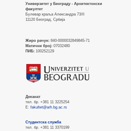
Универзитет у Београду - Архитектонски
факултет
Булевар краља Александра 73/II
11120 Београд, Србија
Жиро рачун:
840-0000032849845-71
Матични број:
07032480
ПИБ:
100252129
Деканат
тел. бр. +381 11 3225254
Е:
fakultet@arh.bg.ac.rs
Студентска служба
тел. бр. +381 11 3370199