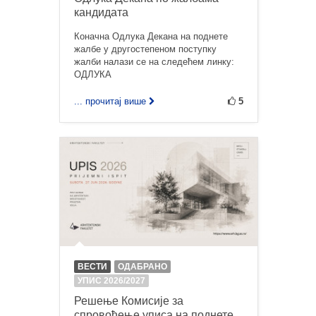
кандидата
Коначна Одлука Декана на поднете
жалбе у другостепеном поступку
жалби налази се на следећем линку:
ОДЛУКА
... прочитај више
5
ВЕСТИ
ОДАБРАНО
УПИС 2026/2027
Решење Комисије за
спровођење уписа на поднете