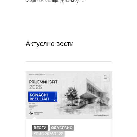
скоро век касније.
Детаљније …
Актуелне вести
ВЕСТИ
ОДАБРАНО
УПИС 2026/2027