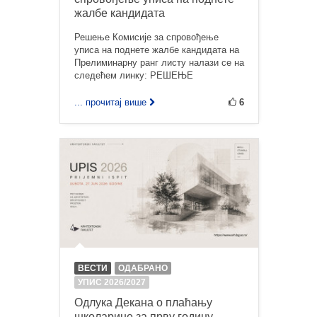
жалбе кандидата
Решење Комисије за спровођење
уписа на поднете жалбе кандидата на
Прелиминарну ранг листу налази се на
следећем линку: РЕШЕЊЕ
... прочитај више
6
ВЕСТИ
ОДАБРАНО
УПИС 2026/2027
Одлука Декана о плаћању
школарине за прву годину