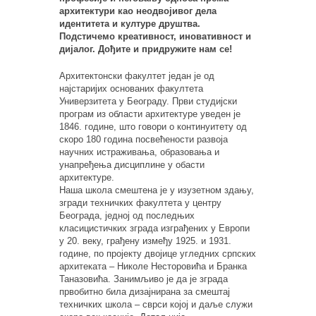
архитектури као неодвојивог дела
идентитета и културе друштва.
Подстичемо креативност, иновативност и
дијалог. Дођите и придружите нам се!
Архитектонски факултет један је од
најстаријих основаних факултета
Универзитета у Београду. Први студијски
програм из области архитектуре уведен је
1846. године, што говори о континуитету од
скоро 180 година посвећености развоја
научних истраживања, образовања и
унапређења дисциплине у обасти
архитектуре.
Наша школа смештена је у изузетном здању,
згради техничких факултета у центру
Београда, једној од последњих
класицистичких зграда изграђених у Европи
у 20. веку, грађену између 1925. и 1931.
године, по пројекту двојице угледних српских
архитеката – Николе Несторовића и Бранка
Таназовића. Занимљиво је да је зграда
првобитно била дизајнирана за смештај
техничких школа – сврси којој и даље служи