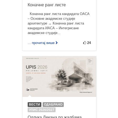
Коначне ранг листе
Коначна ранг листа кандидата ОАСА
– Основне академске студије
архитектуре → Коначна ранг листа
кандидата ИАСА – Интегрисане
академске студије...
... прочитај више
24
ВЕСТИ
ОДАБРАНО
УПИС 2026/2027
Одлука Декана по жалбама