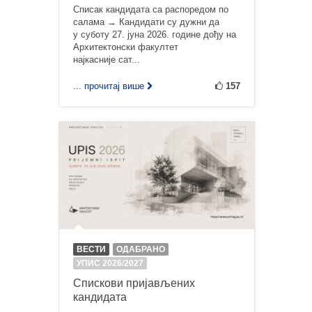
Списак кандидата са распоредом по
салама → Кандидати су дужни да
у суботу 27. јуна 2026. године дођу на
Архитектонски факултет
најкасније сат...
... прочитај више
157
ВЕСТИ
ОДАБРАНО
УПИС 2026/2027
Спискови пријављених
кандидата