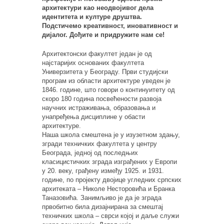
архитектури као неодвојивог дела
идентитета и културе друштва.
Подстичемо креативност, иновативност и
дијалог. Дођите и придружите нам се!
Архитектонски факултет један је од
најстаријих основаних факултета
Универзитета у Београду. Први студијски
програм из области архитектуре уведен је
1846. године, што говори о континуитету од
скоро 180 година посвећености развоја
научних истраживања, образовања и
унапређења дисциплине у обасти
архитектуре.
Наша школа смештена је у изузетном здању,
згради техничких факултета у центру
Београда, једној од последњих
класицистичких зграда изграђених у Европи
у 20. веку, грађену између 1925. и 1931.
године, по пројекту двојице угледних српских
архитеката – Николе Несторовића и Бранка
Таназовића. Занимљиво је да је зграда
првобитно била дизајнирана за смештај
техничких школа – сврси којој и даље служи