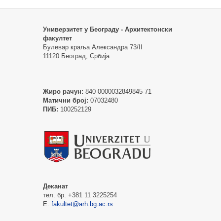
Универзитет у Београду - Архитектонски
факултет
Булевар краља Александра 73/II
11120 Београд, Србија
Жиро рачун:
840-0000032849845-71
Матични број:
07032480
ПИБ:
100252129
Деканат
тел. бр. +381 11 3225254
Е:
fakultet@arh.bg.ac.rs