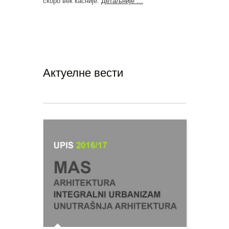
скоро век касније.
Детаљније …
Актуелне вести