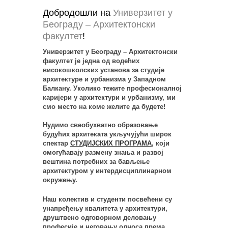
Добродошли на
Универзитет у
Београду – Архитектонски
факултет
!
180 ЈУБИЛЕЈ
FEATURED
ВЕСТИ
Универзитет у Београду – Архитектонски
НАСЛОВНА
ОДАБРАНО
факултет је једна од водећих
високошколских установа за студије
180 година Архитектонског
архитектуре и урбанизма у Западном
факултета: Наслеђе, знање и
Балкану. Уколико тежите професионалној
будућност школе архитектуре
каријери у архитектури и урбанизму, ми
смо место на коме желите да будете!
... прочитај више
Нудимо свеобухватно образовање
будућих архитеката укључујући широк
спектар
СТУДИЈСКИХ ПРОГРАМА
, који
омогућавају размену знања и развој
вештина потребних за бављење
архитектуром у интердисциплинарном
окружењу.
Наш колектив и студенти посвећени су
унапређењу квалитета у архитектури,
друштвено одговорном деловању
професије и неговању односа према