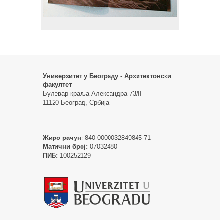
Универзитет у Београду - Архитектонски
факултет
Булевар краља Александра 73/II
11120 Београд, Србија
Жиро рачун:
840-0000032849845-71
Матични број:
07032480
ПИБ:
100252129