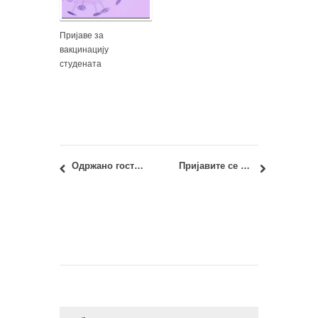
Пријаве за
вакцинацију
студената
Одржано гостујуће предавање „Култура становања: Резиденција амбасадора“
Пријавите се на Ерасмус+ праксу у Загребу у студију Планетарис