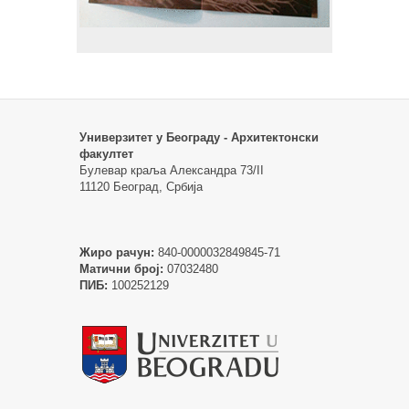
Универзитет у Београду - Архитектонски
факултет
Булевар краља Александра 73/II
11120 Београд, Србија
Жиро рачун:
840-0000032849845-71
Матични број:
07032480
ПИБ:
100252129