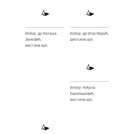
Избор: др Наташа
Избор: др Игор Марић,
Јанковић,
дипл.инж.арх.
маст.инж.арх.
Избор: Анђела
Карабашевић,
маст.инж.арх.