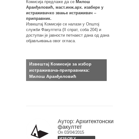
Комисија предлаже да се
Милош
Аранђеловић, маст.инж.арх. изабере у
истраживачко звање истраживач –
приправник.
Извештај Комисије се налази у Општој
служби Факултета (II спрат, соба 204) и
доступан је јавности петнаест дана од дана
објављивања овог огласа.
Извештај Комисијe за избор
истраживача-приправника:
Милош Аранђеловић
Аутор:
Архитектонски
факултет
On 03/04/2015
ИЗБОР У