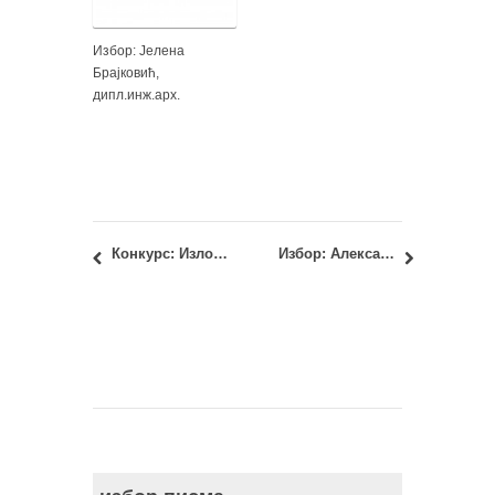
Избор: Јелена
Брајковић,
дипл.инж.арх.
Конкурс: Изложба радова поводом Дана планете Земље – 22. април 2015.
Избор: Александра Ђорђевић, маст.инж.арх. и Филип Петровић, маст.инж.арх.