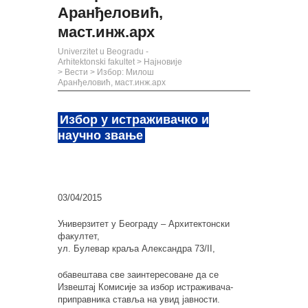
Аранђеловић,
маст.инж.арх
Univerzitet u Beogradu -
Arhitektonski fakultet
>
Најновије
>
Вести
>
Избор: Милош
Аранђеловић, маст.инж.арх
Избор у истраживачко и
научно звање
03/04/2015
Универзитет у Београду – Архитектонски
факултет,
ул. Булевар краља Александра 73/II,
обавештава све заинтересоване да се
Извештај Комисије за избор истраживача-
приправника ставља на увид јавности.