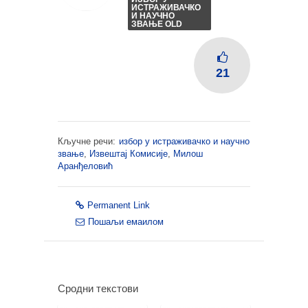
ИСТРАЖИВАЧКО
И НАУЧНО
ЗВАЊЕ OLD
21
Кључне речи:
избор у истраживачко и научно
звање
,
Извештај Комисије
,
Милош
Аранђеловић
Permanent Link
Пошаљи емаилом
Сродни текстови