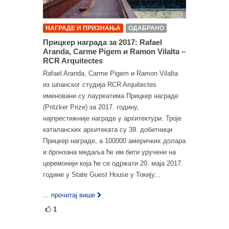
НАГРАДЕ И ПРИЗНАЊА
ОДАБРАНО
Прицкер награда за 2017: Rafael
Aranda, Carme Pigem и Ramon Vilalta –
RCR Arquitectes
Rafael Aranda, Carme Pigem и Ramon Vilalta
из шпанског студија RCR Arquitectes
именовани су лауреатима Прицкер награде
(Pritzker Prize) за 2017. годину,
најпрестижније награде у архитектури. Троје
каталанских архитеката су 39. добитници
Прицкер награде, а 100000 америчких долара
и бронзана медаља ће им бити уручени на
церемонији која ће се одржати 20. маја 2017.
године у State Guest House у Токију...
... прочитај више
1