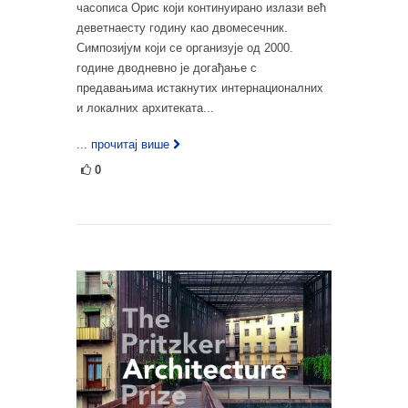
часописа Орис који континуирано излази већ
деветнаесту годину као двомесечник.
Симпозијум који се организује од 2000.
године дводневно је догађање с
предавањима истакнутих интернационалних
и локалних архитеката...
... прочитај више
0