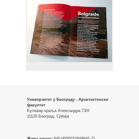
Универзитет у Београду - Архитектонски
факултет
Булевар краља Александра 73/II
11120 Београд, Србија
Жиро рачун:
840-0000032849845-71