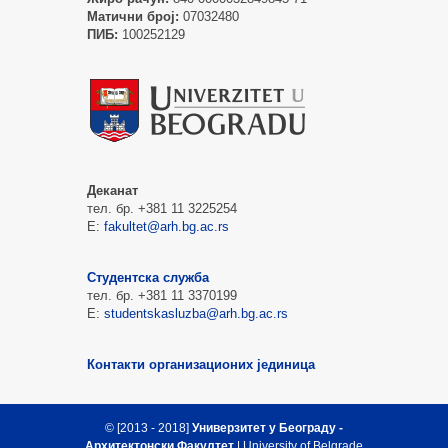
Матични број:
07032480
ПИБ:
100252129
Деканат
тел. бр. +381 11 3225254
Е:
fakultet@arh.bg.ac.rs
Студентска служба
тел. бр. +381 11 3370199
Е:
studentskasluzba@arh.bg.ac.rs
Контакти организационих јединица
© [2013 - 2018]
Универзитет у Београду -
Архитектонски Факултет
| University of Belgrade