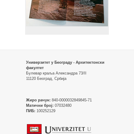
Универзитет у Београду - Архитектонски
факултет
Булевар краља Александра 73/II
11120 Београд, Србија
Жиро рачун:
840-0000032849845-71
Матични број:
07032480
ПИБ:
100252129