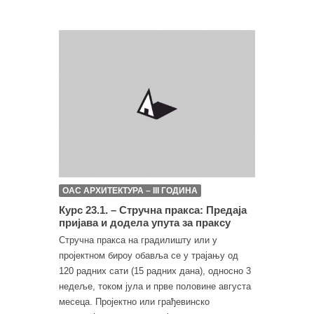
ОАС АРХИТЕКТУРА – III ГОДИНА
Курс 23.1. – Стручна пракса: Предаја
пријава и додела упута за праксу
Стручна пракса на градилишту или у
пројектном бироу обавља се у трајању од
120 радних сати (15 радних дана), односно 3
недеље, током јула и прве половине августа
месеца. Пројектно или грађевинско