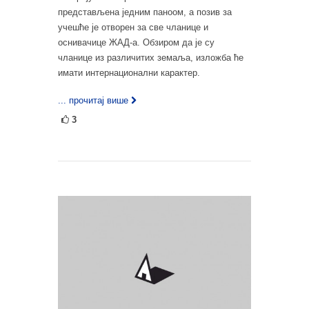
представљена једним паноом, а позив за
учешће је отворен за све чланице и
оснивачице ЖАД-а. Обзиром да је су
чланице из различитих земаља, изложба ће
имати интернационални карактер.
... прочитај више
3