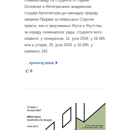
Обавештавају се студенти III године
Основних и Интегрисаних академских
студија Архитектура да накнадну предају
оверене Пријаве за обављање Стручне
праксе, као и преузимање Упута и Упутства
за израду семинарског рада, студенти могу
обавити: у понедељак, 11. јуна 2018. у 16.00h
или у уторак, 26. јуна 2018. у 16.00h, у
кабинету 242.
... прочитај више
0