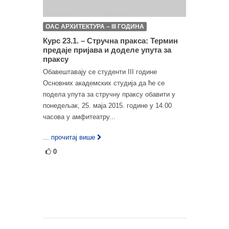
ОАС АРХИТЕКТУРА – III ГОДИНА
Курс 23.1. – Стручна пракса: Термин
предаје пријава и доделе упута за
праксу
Обавештавају се студенти III године
Основних академских студија да ће се
подела упута за стручну праксу обавити у
понедељак, 25. маја 2015. године у 14.00
часова у амфитеатру...
... прочитај више
0