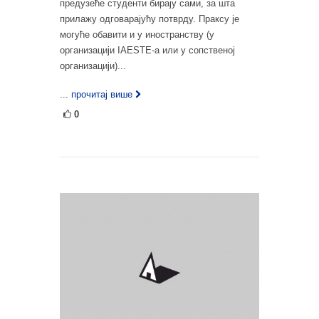
предузеће студенти бирају сами, за шта
прилажу одговарајућу потврду. Праксу је
могуће обавити и у иностранству (у
организацији IAESTE-а или у сопственој
организацији)...
... прочитај више
0