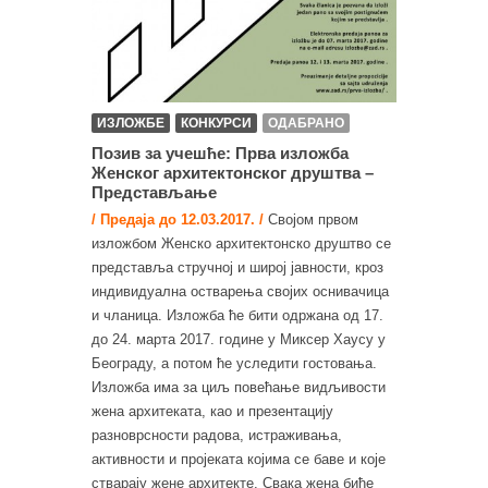
ИЗЛОЖБЕ
КОНКУРСИ
ОДАБРАНО
Позив за учешће: Прва изложба
Женског архитектонског друштва –
Представљање
/ Предаја до 12.03.2017. /
Својом првом
изложбом Женско архитектонско друштво се
представља стручној и широј јавности, кроз
индивидуална остварења својих оснивачица
и чланица. Изложба ће бити одржана од 17.
до 24. марта 2017. године у Миксер Хaусу у
Београду, а потом ће уследити гостовања.
Изложба има за циљ повећање видљивости
жена архитеката, као и презентацију
разноврсности радова, истраживања,
активности и пројеката којима се баве и које
стварају жене архитекте. Свака жена биће