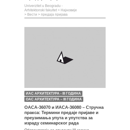
Univerzitet u Beogradu -
Arhitektonski fakultet
>
Најновије
>
Вести
>
предаја пријава
ИАС АРХИТЕКТУРА - III ГОДИНА
ОАС АРХИТЕКТУРА – III ГОДИНА
ОАСА-36070 и ИАСА-36080 – Стручна
пракса: Термини предаје пријаве и
преузимања упута и упутства за
израду семинарског рада