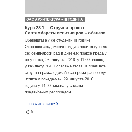
ОАС АРХИТЕКТУРА – III ГОДИНА
Курс 23.1. – Стручна пракса:
Септембарски испитни рок – обавезе
Обавештавају се студенти III године
Основних академских студија архитектуре да
се: семинарски рад и дневник праксе предају
се у петак, 26. августа 2016. у 11.00 часова,
у кабинету 304. Полагање теста из предмета
стручна пракса одржаће се према распореду
испита у понедељак, 29. августа 2016.
године у 14.00 часова, у салама
предвиђеним распоредом.
... прочитај више
0