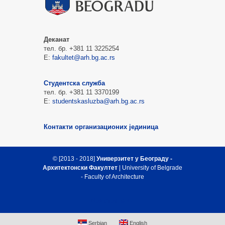
Деканат
тел. бр. +381 11 3225254
Е:
fakultet@arh.bg.ac.rs
Студентска служба
тел. бр. +381 11 3370199
Е:
studentskasluzba@arh.bg.ac.rs
Контакти организационих јединица
© [2013 - 2018]
Универзитет у Београду -
Архитектонски Факултет
| University of Belgrade
- Faculty of Architecture
Врх стране
Serbian
English