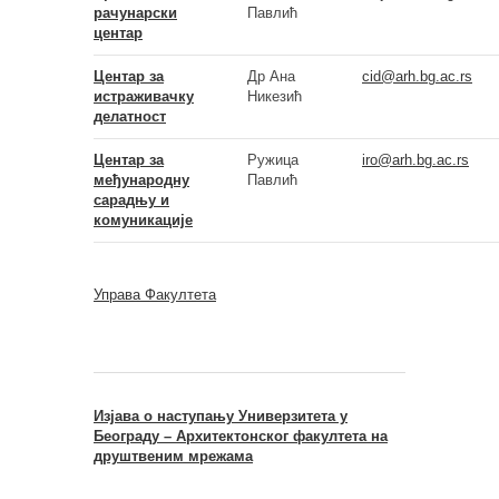
рачунарски
Павлић
центар
Центар за
Др
Ана
cid@arh.bg.ac.rs
истраживачку
Никезић
делатност
Центар за
Ружица
iro@arh.bg.ac.rs
међународну
Павлић
сарадњу и
комуникације
Управа Факултета
Изјава о наступању Универзитета у
Београду – Архитектонског факултета на
друштвеним мрежама