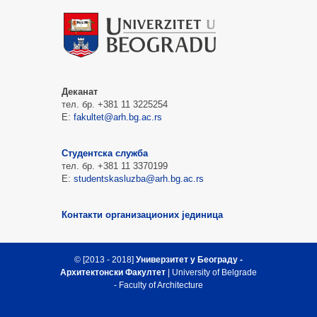
Деканат
тел. бр. +381 11 3225254
Е:
fakultet@arh.bg.ac.rs
Студентска служба
тел. бр. +381 11 3370199
Е:
studentskasluzba@arh.bg.ac.rs
Контакти организационих јединица
© [2013 - 2018]
Универзитет у Београду -
Архитектонски Факултет
| University of Belgrade
- Faculty of Architecture