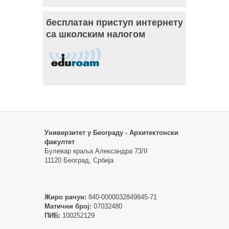
бесплатан приступ интернету
са школским налогом
Универзитет у Београду - Архитектонски
факултет
Булевар краља Александра 73/II
11120 Београд, Србија
Жиро рачун:
840-0000032849845-71
Матични број:
07032480
ПИБ:
100252129