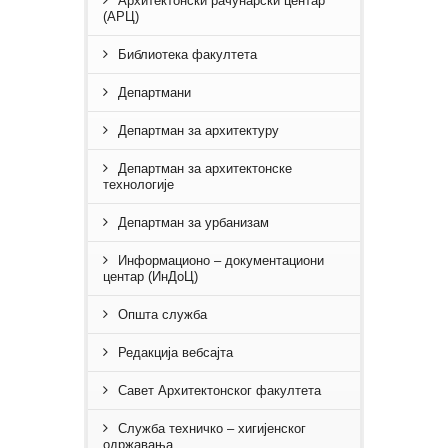
Архитектонски рачунарски центар
(АРЦ)
Библиотека факултета
Департмани
Департман за архитектуру
Департман за архитектонске
технологије
Департман за урбанизам
Информационо – документациони
центар (ИнДоЦ)
Општа служба
Редакција вебсајта
Савет Архитектонског факултета
Служба техничко – хигијенског
одржавања