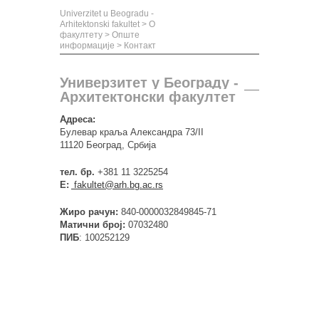
Univerzitet u Beogradu -
Arhitektonski fakultet
>
О
факултету
>
Опште
информације
>
Контакт
Универзитет у Београду -
Архитектонски факултет
Адреса:
Булевар краља Александра 73/II
11120 Београд, Србија
тел. бр.
+381 11 3225254
Е:
fakultet
@
arh
.
bg
.
ac
.
rs
Жиро рачун:
840-0000032849845-71
Матични број:
07032480
ПИБ
: 100252129