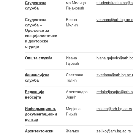
Студентска
мр
Милица
studentskasluzba@ar
служба
Пејановић
Студентска
Весна
vesnam@arh.bg.ac.r
служба –
Мулић
Одељење за
специјалистичке
и докторске
студије
Општа служба
Ивана
ivana.gajovic@arh.bg
Гајовић
Финансијска
Светлана
svetlana@arh.bg.ac.
служба
Т
олић
Редакција
Александра
redakcijasajta@arh.b
вебсајта
Јовић
Информационо-
Мирјана
mikica@arh.bg.ac.rs
документациони
Рибић
центар
Архитектонски
Жељко
zeljko@arh.bg.ac.rs