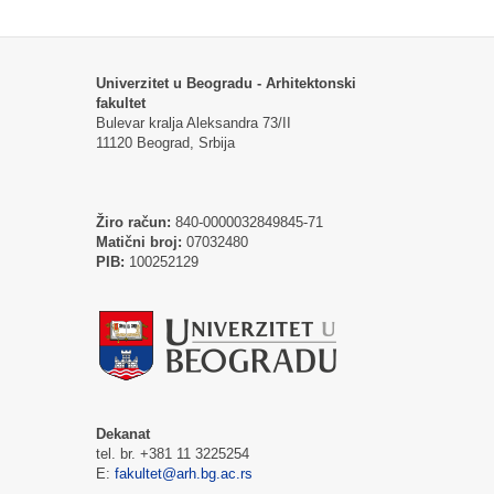
Univerzitet u Beogradu - Arhitektonski
fakultet
Bulevar kralja Aleksandra 73/II
11120 Beograd, Srbija
Žiro račun:
840-0000032849845-71
Matični broj:
07032480
PIB:
100252129
Dekanat
tel. br. +381 11 3225254
E:
fakultet@arh.bg.ac.rs