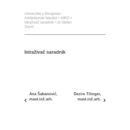
‎ ‎
Univerzitet u Beogradu -
Arhitektonski fakultet
>
NIRO
>
Istraživač saradnik
>
dr Stefan
Slavić
‎ ‎
Istraživač saradnik
Ana Šabanović,
Dezire Tilinger,
mast.inž.arh.
mast.inž.arh.