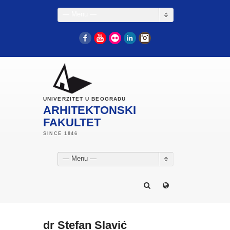
— Menu —
Facebook
YouTube
Flickr
LinkedIn
Instagram
UNIVERZITET U BEOGRADU
ARHITEKTONSKI
FAKULTET
— Menu —
dr Stefan Slavić