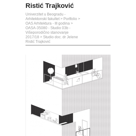
Ristić Trajković
Univerzitet u Beogradu -
Arhitektonski fakultet
>
Portfolio
>
OAS Arhitektura - III godina
>
OASA-35080 - Studio 03b -
Višeporodično stanovanje
2017/18
>
Studio doc. dr Jelene
Ristić Trajković