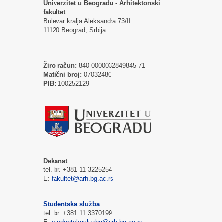
Univerzitet u Beogradu - Arhitektonski
fakultet
Bulevar kralja Aleksandra 73/II
11120 Beograd, Srbija
Žiro račun:
840-0000032849845-71
Matični broj:
07032480
PIB:
100252129
Dekanat
tel. br. +381 11 3225254
E:
fakultet@arh.bg.ac.rs
Studentska služba
tel. br. +381 11 3370199
E:
studentskasluzba@arh.bg.ac.rs