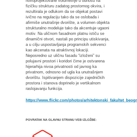
novoprojektovane volumetrije u odnosu na
fizičku strukturu zadatog prostornog okvira, i
rezultirala je odlukom da se objekat postavi
ivično na regulaciju tako da se oslobađa i
afirmiše unutrašnje dvorište, a volumen objekta
strukturalno modeluje tako da akcentuje ugaoni
motiv. Na uličnom fasadnom platnu ističu se
dinamični otvori, nastali po principu utiskivanja,
a u cilju uspostavljanja programskih sekvenci
kao akcenata na atraktivnoj lokaciji.
Neposredno uz uličnu fasadu “izloženi” su
polujavni prostori i koridori čime je ostvarena
hijerarhija nivoa privatnosti od javnog ka
privatnom, odnosno od ugla ka unutrašnjem
dvorištu. Ispitivanjem dispozicije zajedničkih
prostora i stanova doprinelo je vertikalnom
raslojavanju funkcija.
https://www.flickr.com/photos/arhitektonski_fakultet_beo
POVRATAK NA GLAVNU STRANU VEB IZLOŽBE: