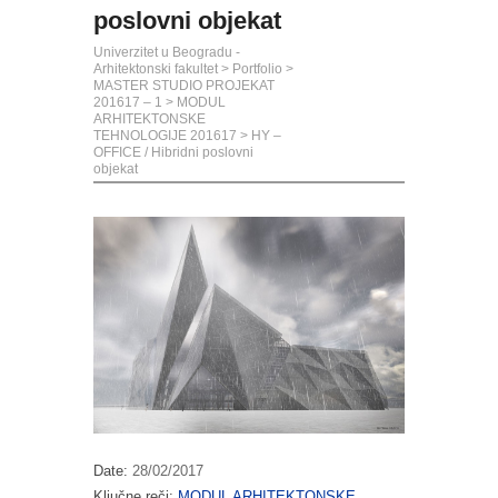
poslovni objekat
Univerzitet u Beogradu -
Arhitektonski fakultet
>
Portfolio
>
MASTER STUDIO PROJEKAT
201617 – 1
>
MODUL
ARHITEKTONSKE
TEHNOLOGIJE 201617
>
HY –
OFFICE / Hibridni poslovni
objekat
Date:
28/02/2017
Ključne reči:
MODUL ARHITEKTONSKE