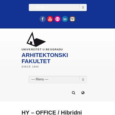
— Menu —
Facebook
YouTube
Flickr
LinkedIn
Instagram
UNIVERZITET U BEOGRADU
ARHITEKTONSKI
FAKULTET
— Menu —
HY – OFFICE / Hibridni