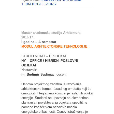
TEHNOLOGIJE 201617
Master akademske studije Arhitektura
2016/17
I godina – 1. semestar
MODUL ARHITEKTONSKE TEHNOLOGIJE
STUDIO M01AT – PROJEKAT
HY – OFFICE / HIBRIDNI POSLOVNI
OBJEKAT
Nastavnik:
mr Budimir Sudimac
, docent
Osnova projektnog zadatka je razvojanje
arhitektonske forme i fasadnog omotača koji će
omogućiti integrativno korišćenje različitih oblika
energije. Studenti se upoznaju sa elementima
planiranja i projektovanja objekata specifične
namene korišćenjem osnovnih načela
energetske efikasnosti. Osnov istraživanja je