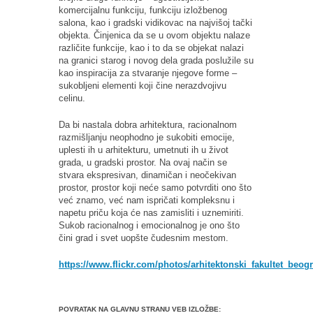
komercijalnu funkciju, funkciju izložbenog
salona, kao i gradski vidikovac na najvišoj tački
objekta. Činjenica da se u ovom objektu nalaze
različite funkcije, kao i to da se objekat nalazi
na granici starog i novog dela grada poslužile su
kao inspiracija za stvaranje njegove forme –
sukobljeni elementi koji čine nerazdvojivu
celinu.
Da bi nastala dobra arhitektura, racionalnom
razmišljanju neophodno je sukobiti emocije,
uplesti ih u arhitekturu, umetnuti ih u život
grada, u gradski prostor. Na ovaj način se
stvara ekspresivan, dinamičan i neočekivan
prostor, prostor koji neće samo potvrditi ono što
već znamo, već nam ispričati kompleksnu i
napetu priču koja će nas zamisliti i uznemiriti.
Sukob racionalnog i emocionalnog je ono što
čini grad i svet uopšte čudesnim mestom.
https://www.flickr.com/photos/arhitektonski_fakultet_beo
POVRATAK NA GLAVNU STRANU VEB IZLOŽBE: