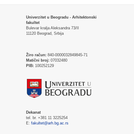
Univerzitet u Beogradu - Arhitektonski
fakultet
Bulevar kralja Aleksandra 73/II
11120 Beograd, Srbija
Žiro račun:
840-0000032849845-71
Matični broj:
07032480
PIB:
100252129
Dekanat
tel. br. +381 11 3225254
E:
fakultet@arh.bg.ac.rs