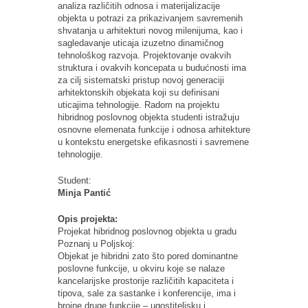
analiza različitih odnosa i materijalizacije
objekta u potrazi za prikazivanjem savremenih
shvatanja u arhitekturi novog milenijuma, kao i
sagledavanje uticaja izuzetno dinamičnog
tehnološkog razvoja. Projektovanje ovakvih
struktura i ovakvih koncepata u budućnosti ima
za cilj sistematski pristup novoj generaciji
arhitektonskih objekata koji su definisani
uticajima tehnologije. Radom na projektu
hibridnog poslovnog objekta studenti istražuju
osnovne elemenata funkcije i odnosa arhitekture
u kontekstu energetske efikasnosti i savremene
tehnologije.
Student:
Minja Pantić
Opis projekta:
Projekat hibridnog poslovnog objekta u gradu
Poznanj u Poljskoj:
Objekat je hibridni zato što pored dominantne
poslovne funkcije, u okviru koje se nalaze
kancelarijske prostorije različitih kapaciteta i
tipova, sale za sastanke i konferencije, ima i
brojne druge funkcije – ugostiteljsku i