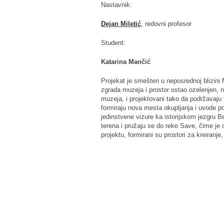
Nastavnik:
Dejan Miletić
, redovni profesor
Student:
Katarina Mančić
Projekat je smešten u neposrednoj blizini
zgrada muzeja i prostor ostao ozelenjen, n
muzeja, i projektovani tako da podržavaju 
formiraju nova mesta okupljanja i uvode po
jedinstvene vizure ka istorijskom jezgru B
terena i pružaju se do reke Save, čime je 
projektu, formirani su prostori za kreiranj