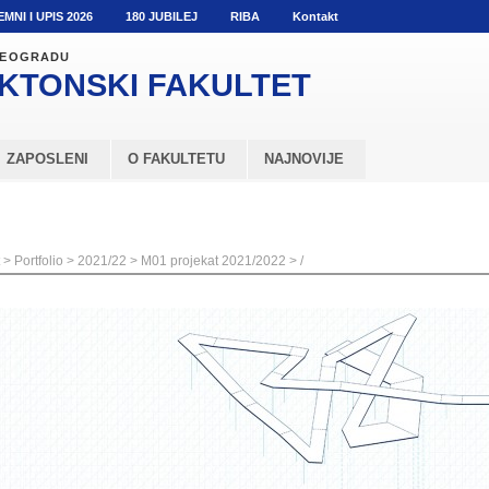
EMNI I UPIS 2026
180 JUBILEJ
RIBA
Kontakt
 BEOGRADU
KTONSKI
FAKULTET
ZAPOSLENI
O FAKULTETU
NAJNOVIJE
>
Portfolio
>
2021/22
>
M01 projekat 2021/2022
>
/