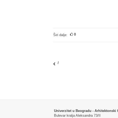
0
Širi dalje:
/
Univerzitet u Beogradu - Arhitektonski f
Bulevar kralja Aleksandra 73/II