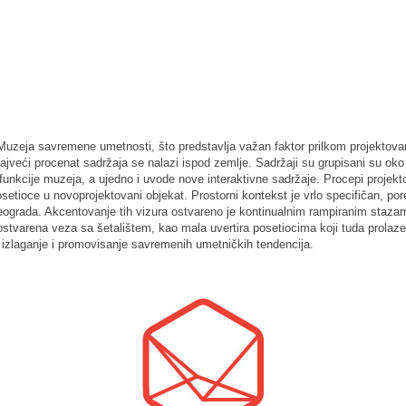
 Muzeja savremene umetnosti, što predstavlja važan faktor prilkom projektova
ajveći procenat sadržaja se nalazi ispod zemlje. Sadržaji su grupisani su oko
funkcije muzeja, a ujedno i uvode nove interaktivne sadržaje. Procepi projekt
setioce u novoprojektovani objekat. Prostorni kontekst je vrlo specifičan, po
eograda. Akcentovanje tih vizura ostvareno je kontinualnim rampiranim stazam
ostvarena veza sa šetalištem, kao mala uvertira posetiocima koji tuda prolaze
e, izlaganje i promovisanje savremenih umetničkih tendencija.