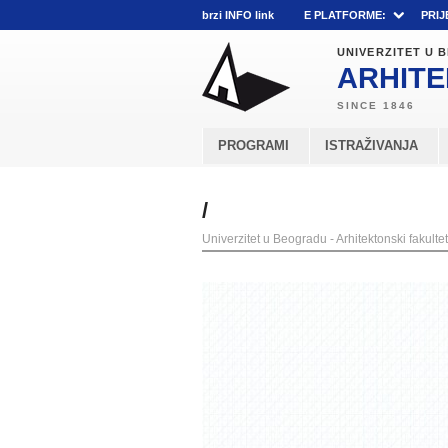
brzi INFO link
E PLATFORME:
PRIJ
UNIVERZITET U
ARHITE
PROGRAMI
ISTRAŽIVANJA
/
Univerzitet u Beogradu - Arhitektonski fakultet