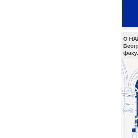
О НА
Беог
факу