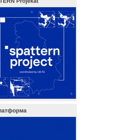
TERN Projekat
латформа