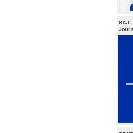
SAJ: 
Journ