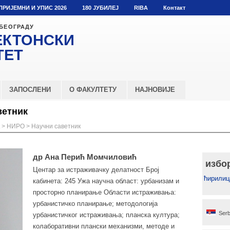
ПРИЈЕМНИ И УПИС 2026
180 ЈУБИЛЕЈ
RIBA
Контакт
 БЕОГРАДУ
ЕКТОНСКИ
ТЕТ
ЗАПОСЛЕНИ
О ФАКУЛТЕТУ
НАЈНОВИЈЕ
ветник
>
НИРО
>
Научни саветник
др Ана Перић Момчиловић
избо
Центар за истраживачку делатност Број
ћирилиц
кабинета: 245 Ужа научна област: урбанизам и
просторно планирање Области истраживања:
урбанистичко планирање; методологија
Serb
урбанистичког истраживања; планска култура;
колаборативни плански механизми, методе и