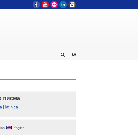
Facebook
YouTube
Flickr
LinkedIn
Instagram
р писма
а
|
latinica
ian
English