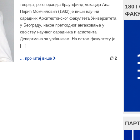
теорија; регенерација браунфилд локација Ана
180 
Перић Момчиловић (1982) је виши научни
ФАКУ
сарадник Архитектонског факултета Универзитета
у Београду, након претходног ангажовања у
својству научног сарадника и асистента
Департмана за урбанизам. На истом факултету је
[…]
... прочитај више
2
ПАРТ