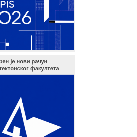
рен је нови рачун
тектонског факултета