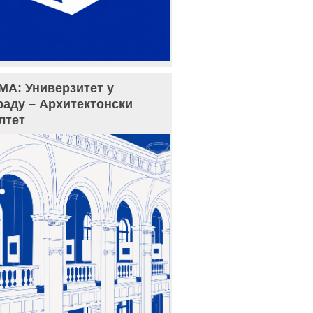
МА: Универзитет у
раду – Архитектонски
лтет