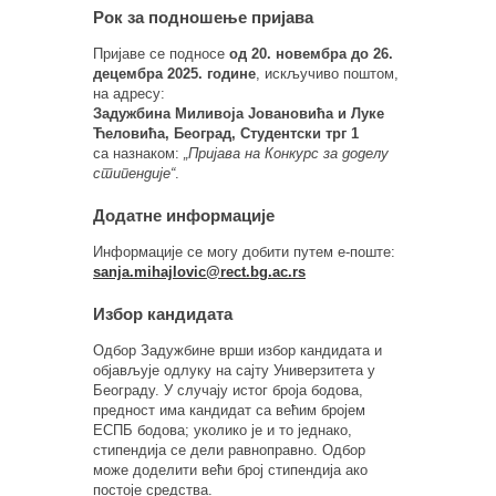
Рок за подношење пријава
Пријаве се подносе
од 20. новембра до 26.
децембра 2025. године
, искључиво поштом,
на адресу:
Задужбина Миливоја Јовановића и Луке
Ћеловића, Београд, Студентски трг 1
са назнаком:
„Пријава на Конкурс за доделу
стипендије“
.
Додатне информације
Информације се могу добити путем е-поште:
sanja.mihajlovic@rect.bg.ac.rs
Избор кандидата
Одбор Задужбине врши избор кандидата и
објављује одлуку на сајту Универзитета у
Београду. У случају истог броја бодова,
предност има кандидат са већим бројем
ЕСПБ бодова; уколико је и то једнако,
стипендија се дели равноправно. Одбор
може доделити већи број стипендија ако
постоје средства.