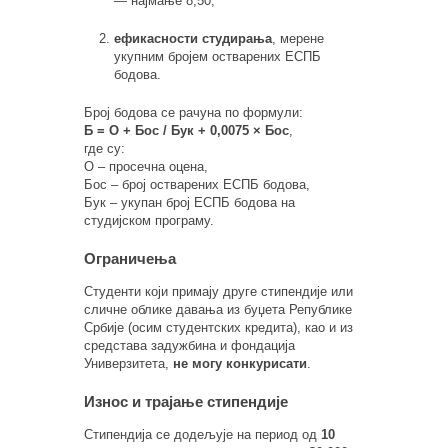
— најмање 8,50;
ефикасности студирања
, мерене
укупним бројем остварених ЕСПБ
бодова.
Број бодова се рачуна по формули:
Б = О + Бос / Бук + 0,0075 × Бос
,
где су:
О – просечна оцена,
Бос – број остварених ЕСПБ бодова,
Бук – укупан број ЕСПБ бодова на
студијском програму.
Ограничења
Студенти који примају друге стипендије или
сличне облике давања из буџета Републике
Србије (осим студентских кредита), као и из
средстава задужбина и фондација
Универзитета,
не могу конкурисати
.
Износ и трајање стипендије
Стипендија се додељује на период од
10