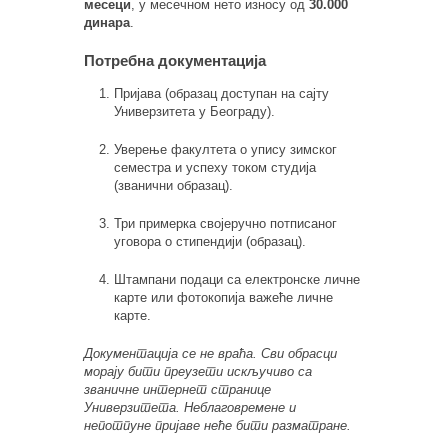
месеци
, у месечном нето износу од
30.000
динара
.
Потребна документација
Пријава (образац доступан на сајту
Универзитета у Београду).
Уверење факултета о упису зимског
семестра и успеху током студија
(званични образац).
Три примерка својеручно потписаног
уговора о стипендији (образац).
Штампани подаци са електронске личне
карте или фотокопија важеће личне
карте.
Документација се не враћа. Сви обрасци
морају бити преузети искључиво са
званичне интернет странице
Универзитета. Неблаговремене и
непотпуне пријаве неће бити разматране.