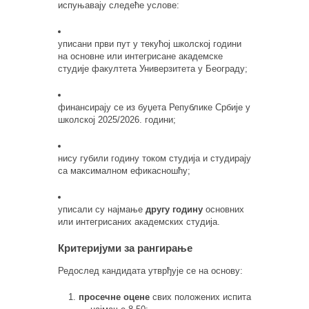
испуњавају следеће услове:
уписани први пут у текућој школској години
на основне или интегрисане академске
студије факултета Универзитета у Београду;
финансирају се из буџета Републике Србије у
школској 2025/2026. години;
нису губили годину током студија и студирају
са максималном ефикасношћу;
уписали су најмање
другу годину
основних
или интегрисаних академских студија.
Критеријуми за рангирање
Редослед кандидата утврђује се на основу:
просечне оцене
свих положених испита