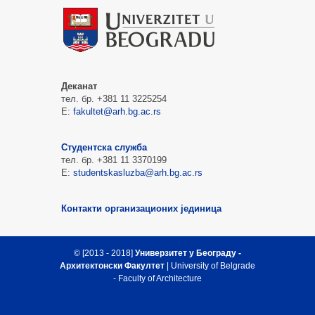
Деканат
тел. бр. +381 11 3225254
Е:
fakultet@arh.bg.ac.rs
Студентска служба
тел. бр. +381 11 3370199
Е:
studentskasluzba@arh.bg.ac.rs
Контакти организационих јединица
© [2013 - 2018]
Универзитет у Београду -
Архитектонски Факултет
| University of Belgrade
- Faculty of Architecture
Врх стране