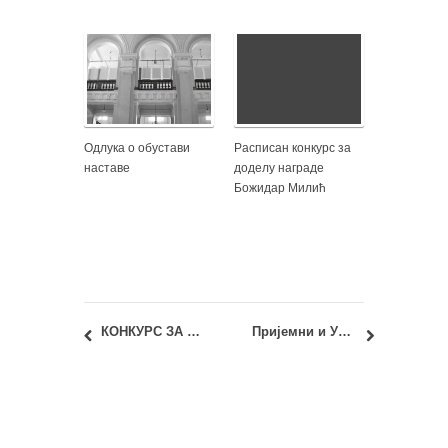
Одлука о обустави
Расписан конкурс за
наставе
доделу награде
Божидар Милић
КОНКУРС ЗА ДОДЕЛУ „НАГРАДЕ МИЛИВОЈА ЈОВАНОВИЋА И ЛУКЕ ЋЕЛОВИЋА“
Пријемни и Упис 2025: Мастер академске студије – Списак пријављених кандидата