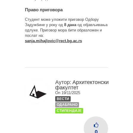
Право приговора
Студент може уложити приговор Одбору
Задужбине у року од
8 дана
од објављивања
одлуке. Приговор мора бити образложен и
послат на:
sanja.mihajlovic@rect.bg.ac.rs
Аутор:
Архитектонски
факултет
On 19/11/2025
ВЕСТИ
ОДАБРАНО
СТИПЕНДИЈЕ
0