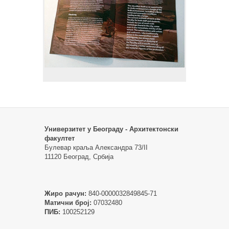
Универзитет у Београду - Архитектонски
факултет
Булевар краља Александра 73/II
11120 Београд, Србија
Жиро рачун:
840-0000032849845-71
Матични број:
07032480
ПИБ:
100252129