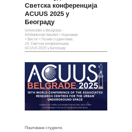
Светска конференција
ACUUS 2025 у
Београду
Univerzitet u Beogradu -
Arhitektonski fakultet
>
Најновије
>
Вести
>
Позив студентима:
19. Светска конференција
ACUUS 2025 у Београду
Поштовани студенти,