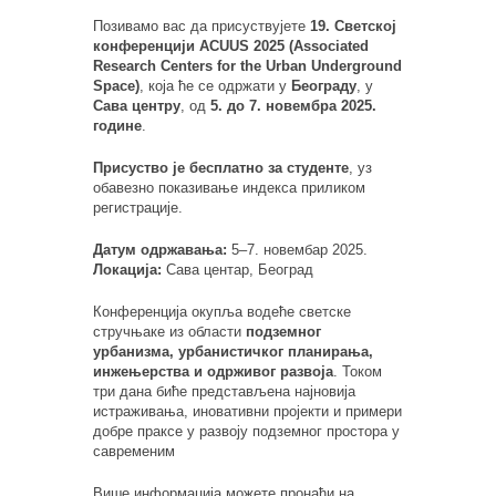
Позивамо вас да присуствујете
19. Светској
конференцији ACUUS 2025 (Associated
Research Centers for the Urban Underground
Space)
, која ће се одржати у
Београду
, у
Сава центру
, од
5. до 7. новембра 2025.
године
.
Присуство је бесплатно за студенте
, уз
обавезно показивање индекса приликом
регистрације.
Датум одржавања:
5–7. новембар 2025.
Локација:
Сава центар, Београд
Конференција окупља водеће светске
стручњаке из области
подземног
урбанизма, урбанистичког планирања,
инжењерства и одрживог развоја
. Током
три дана биће представљена најновија
истраживања, иновативни пројекти и примери
добре праксе у развоју подземног простора у
савременим
Више информација можете пронаћи на