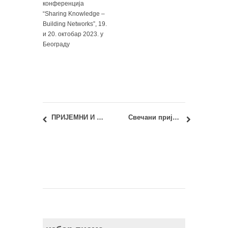
конференција
“Sharing Knowledge –
Building Networks”, 19.
и 20. октобар 2023. у
Београду
ПРИЈЕМНИ И УПИС 2025: УРБАНА ОБНОВА – ГРАДОВИ У НОВОМ МИЛЕНИЈУМУ
Свечани пријем бруцоша Архитектонског факултета