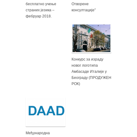
бесплатнo учење
Отворене
страних језика –
консултације”
фебруар 2018.
Конкурс за израду
новог логотипа
Амбасаде Италије у
Београду (ПРОДУЖЕН
РОК)
Међународна