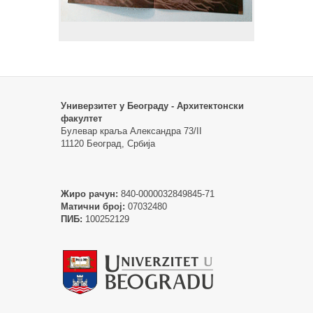
Универзитет у Београду - Архитектонски
факултет
Булевар краља Александра 73/II
11120 Београд, Србија
Жиро рачун:
840-0000032849845-71
Матични број:
07032480
ПИБ:
100252129