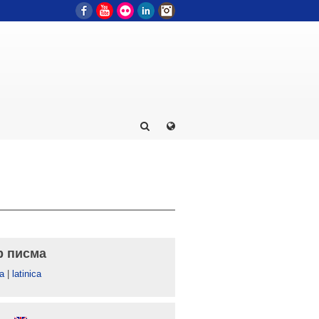
Facebook
YouTube
Flickr
LinkedIn
Instagram
р писма
а
|
latinica