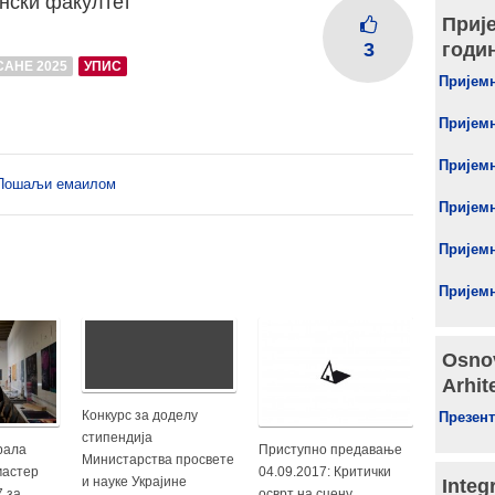
нски факултет
Приј
годи
3
АНЕ 2025
УПИС
Пријемн
Пријемн
Пријемн
Пошаљи емаилом
Пријемн
Пријемн
Пријемн
Osnov
Arhit
Конкурс за доделу
Презент
стипендија
рала
Приступно предавање
Министарства просвете
мастер
04.09.2017: Критички
и науке Украјине
Integ
7 за
осврт на сцену