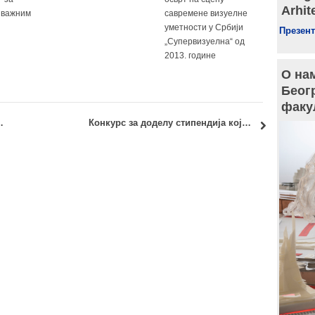
Arhit
 важним
савремене визуелне
уметности у Србији
Презент
„Супервизуелна“ од
2013. године
О нам
Беог
факу
OBILITY FOR TRAINEESHIPS
Конкурс за доделу стипендија који расписује Задужбина Миливоја Јовановића и Луке Ћеловића