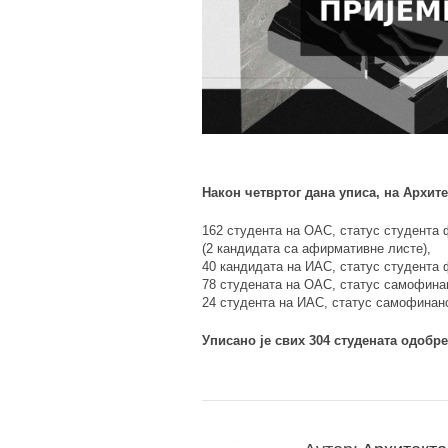
Након четвртог дана уписа, на Архите
162 студента на ОАС, статус студента 
(2 кандидата са афирмативне листе),
40 кандидата на ИАС, статус студента 
78 студената на ОАС, статус самофина
24 студента на ИАС, статус самофинанс
Уписано је свих 304 студената одобр