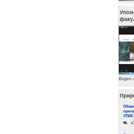
Упоз
факу
Видео л
Прије
Обаве
прела
УПИС