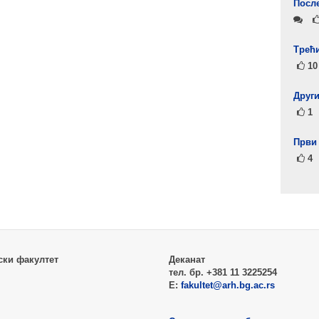
Посл
Tрећи
10
Други
1
Први
4
ски факултет
Деканат
тел. бр. +381 11 3225254
Е:
fakultet@arh.bg.ac.rs