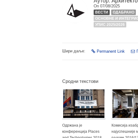
Аутор:
Архитекто
On 07/08/2025
ВЕСТИ
ОДАБРАНО
ОСНОВНЕ И ИНТЕГРИС
УПИС 2025/2026
Шири даље:
Permanent Link
Сродни текстови
Одржана је
Комисија изаб
конференција Places
најуспешније 
and Technologies 2018
радове 2016/1