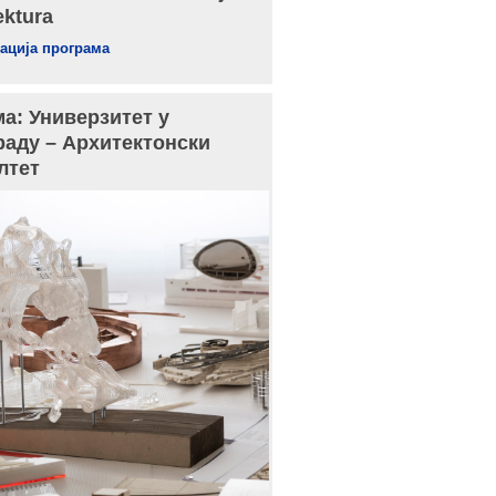
ektura
ација програма
а: Универзитет у
раду – Архитектонски
лтет