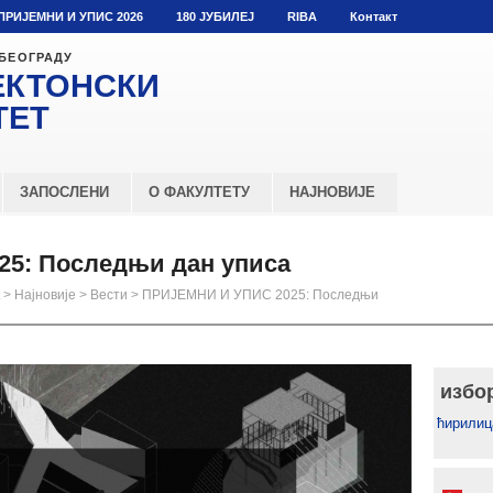
ПРИЈЕМНИ И УПИС 2026
180 ЈУБИЛЕЈ
RIBA
Контакт
 БЕОГРАДУ
ЕКТОНСКИ
ТЕТ
ЗАПОСЛЕНИ
О ФАКУЛТЕТУ
НАЈНОВИЈЕ
5: Последњи дан уписа
>
Најновије
>
Вести
>
ПРИЈЕМНИ И УПИС 2025: Последњи
избо
ћирилиц