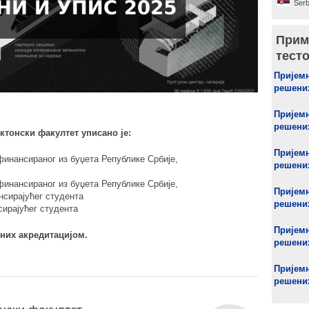
Serb
Прим
тест
Пријемн
решених
Пријемн
решених
ктонски факултет уписано је:
Пријемн
финансираног из буџета Републике Србије,
решених
финансираног из буџета Републике Србије,
Пријемн
нсирајућег студента
решених
ирајућег студента
Пријемн
ених акредитацијом.
решених
Пријемн
решених