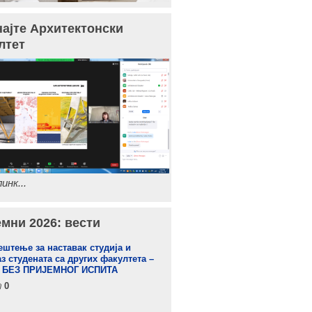
најте Архитектонски
лтет
инк...
мни 2026: вести
штење за наставак студија и
з студената са других факултета –
 БЕЗ ПРИЈЕМНОГ ИСПИТА
0