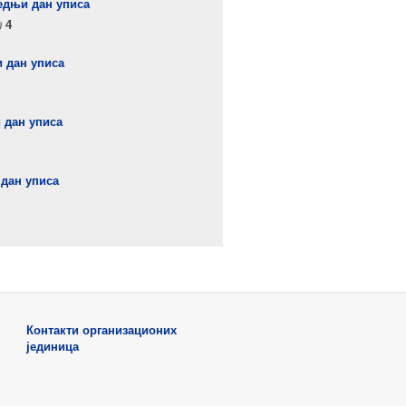
едњи дан уписа
4
 дан уписа
 дан уписа
 дан уписа
Контакти организационих
јединица