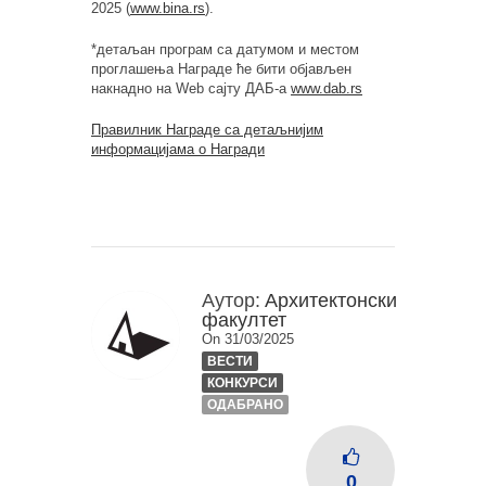
2025 (
www.bina.rs
).
*детаљан програм са датумом и местом
проглашења Награде ће бити објављен
накнадно на Web сајту ДАБ-а
www.dab.rs
Правилник Награде са детаљнијим
информацијама о Награди
Аутор:
Архитектонски
факултет
On 31/03/2025
ВЕСТИ
КОНКУРСИ
ОДАБРАНО
0