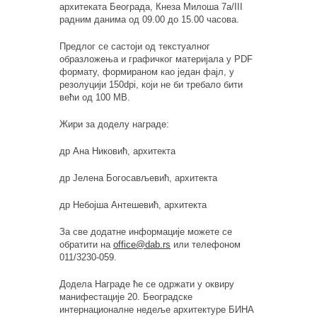
архитеката Београда, Кнеза Милоша 7а/III
радним данима од 09.00 до 15.00 часова.
Предлог се састоји од текстуалног
образложења и графичког материјала у PDF
формату, формираном као један фајл, у
резолуцији 150dpi, који не би требало бити
већи од 100 MB.
Жири за доделу награде:
др Ана Никовић, архитекта
др Јелена Богосављевић, архитекта
др Небојша Антешевић, архитекта
За све додатне информације можете се
обратити на
office@dab.rs
или телефоном
011/3230-059.
Додела Награде ће се одржати у оквиру
манифестације 20. Београдске
интернационалне недеље архитектуре БИНА