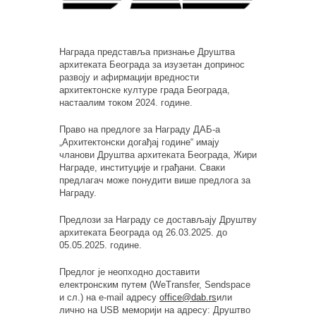
Награда представља признање Друштва
архитеката Београда за изузетан допринос
развоју и афирмацији вредности
архитектонске културе града Београда,
настаалим током 2024. године.
Право на предлоге за Награду ДАБ-а
„Архитектонски догађај године“ имају
чланови Друштва архитеката Београда, Жири
Награде, институције и грађани. Сваки
предлагач може понудити више предлога за
Награду.
Предлози за Награду се достављају Друштву
архитеката Београда од 26.03.2025. до
05.05.2025. године.
Предлог је неопходно доставити
електронским путем (WeTransfer, Sendspace
и сл.) на e-mail адресу
office@dab.rs
или
лично на USB меморији на адресу: Друштво