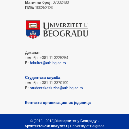
Матични број:
07032480
ПИБ:
100252129
Деканат
тел. бр. +381 11 3225254
Е:
fakultet@arh.bg.ac.rs
Студентска служба
тел. бр. +381 11 3370199
Е:
studentskasluzba@arh.bg.ac.rs
Контакти организационих јединица
© [2013 - 2018]
Универзитет у Београду -
Архитектонски Факултет
| University of Belgrade