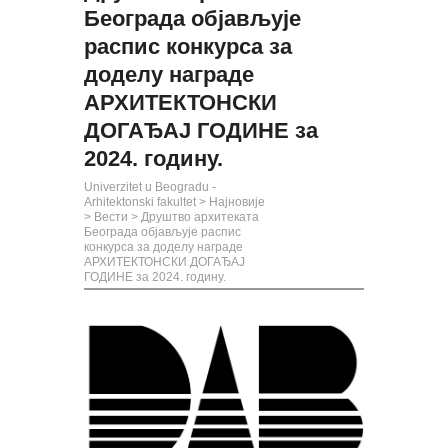
Београда објављује
распис конкурса за
доделу награде
АРХИТЕКТОНСКИ
ДОГАЂАЈ ГОДИНЕ за
2024. годину.
Univerzitet u Beogradu -
Arhitektonski fakultet
>
Најновије
>
Вести
>
Друштво архитеката
Београда објављује распис
конкурса за доделу награде
АРХИТЕКТОНСКИ ДОГАЂАЈ
ГОДИНЕ за 2024. годину.