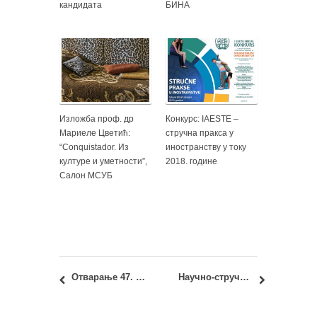
кандидата
БИНА
Изложба проф. др
Конкурс: IAESTE –
Мариеле Цветић:
стручна пракса у
“Conquistador. Из
иностранству у току
културе и уметности”,
2018. године
Салон МСУБ
Отварање 47. Салона архитектуре: Под притиском
Научно-стручна конференција “Урбанизам и одрживи развој” од 29. до 31. маја на Сребрном језеру