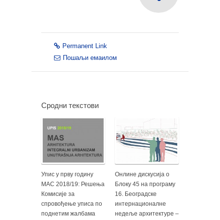
Permanent Link
Пошаљи емаилом
Сродни текстови
Упис у прву годину
Онлине дискусија о
МАС 2018/19: Решења
Блоку 45 на програму
Комисије за
16. Београдске
спровођење уписа по
интернационалне
поднетим жалбама
недеље архитектуре –