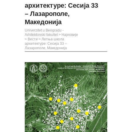
архитектуре: Сесија 33
– Лазарополе,
Македонија
Univerzitet u Beogradu -
Arhitektonski fakultet
>
Најновије
>
Вести
>
Летња школа
архитектуре: Сесија 33 –
Лазарополе, Македонија