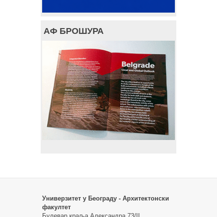
АФ БРОШУРА
Универзитет у Београду - Архитектонски
факултет
Булевар краља Александра 73/II