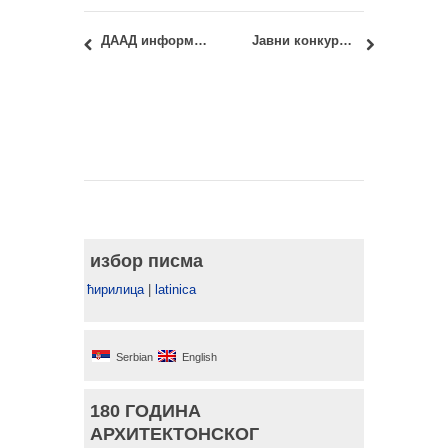
ДААД информативна сесија – стипендије за постдипломске студије у области архитектуре
Јавни конкурс за израду видео-клипа о значају коришћења стандарда
избор писма
ћирилица
|
latinica
Serbian
English
180 ГОДИНА
АРХИТЕКТОНСКОГ