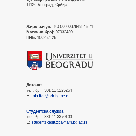
11120 Београд, Србија
Жиро рачун:
840-0000032849845-71
Матични број:
07032480
ПИБ:
100252129
Деканат
тел. бр. +381 11 3225254
Е:
fakultet@arh.bg.ac.rs
Студентска служба
тел. бр. +381 11 3370199
Е:
studentskasluzba@arh.bg.ac.rs