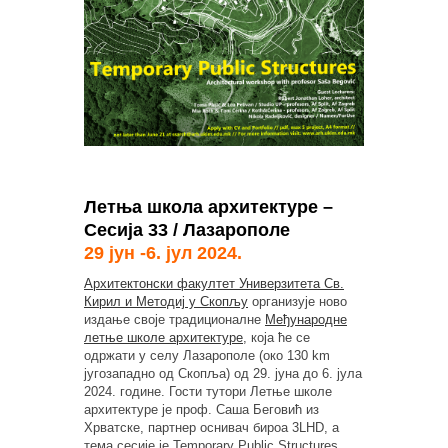
Летња школа архитектуре –
Сесија 33 / Лазарополе
29 јун -6. јул 2024.
Архитектонски факултет Универзитета Св.
Кирил и Методиј у Скопљу
организује ново
издање своје традиционалне
Међународне
летње школе архитектуре
, која ће се
одржати у селу Лазарополе (око 130 km
југозападно од Скопља) од 29. јуна до 6. јула
2024. године. Гости тутори Летње школе
архитектуре је проф. Саша Беговић из
Хрватске, партнер оснивач бироа 3LHD, а
тема сесије је Temporary Public Structures.