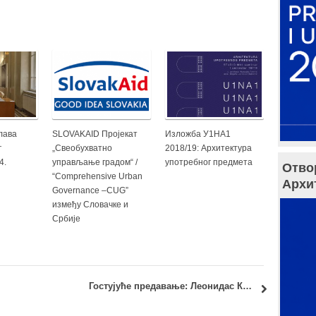
лава
SLOVAKAID Пројекат
Изложба У1НА1
г
„Свеобухватно
2018/19: Архитектура
4.
управљање градом“ /
употребног предмета
Отво
“Comprehensive Urban
Архи
Governance –CUG”
између Словачке и
Србије
Гостујуће предавање: Леонидас Коутсоумпос, доцент Архитектонског факултета – Техничког универзитета у Атини