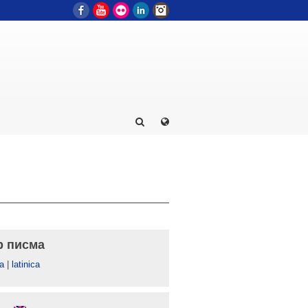
Facebook
YouTube
Flickr
LinkedIn
Instagram
р писма
а
|
latinica