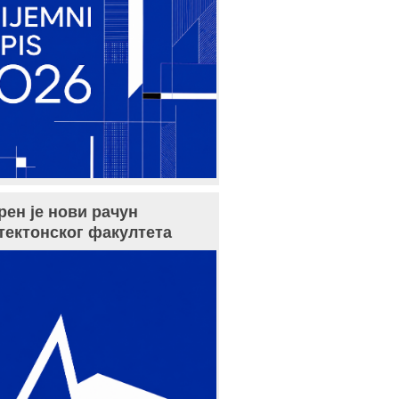
рен је нови рачун
тектонског факултета