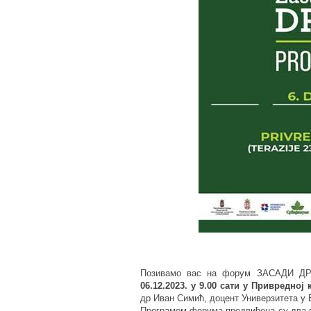
Позивамо вас на форум ЗАСАДИ ДР
06.12.2023. у 9.00 сати у Привредној
др Иван Симић, доцент Универзитета у 
Програмом форума предвиђена су два п