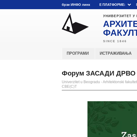
брзи ИНФО линк
E ПЛАТФОРМЕ:
УНИВЕРЗИТЕТ У
АРХИТ
ФАКУЛ
ПРОГРАМИ
ИСТРАЖИВАЊА
Форум ЗАСАДИ ДРВО 
Univerzitet u Beogradu - Arhitektonski fakultet
СВЕ(С)Т