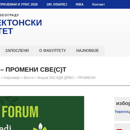
ПРИЈЕМНИ И УПИС 2026
180 ЈУБИЛЕЈ
RIBA
Контакт
 БЕОГРАДУ
ЕКТОНСКИ
ТЕТ
ЗАПОСЛЕНИ
О ФАКУЛТЕТУ
НАЈНОВИЈЕ
– ПРОМЕНИ СВЕ(С)Т
>
Најновије
>
Вести
>
Форум ЗАСАДИ ДРВО – ПРОМЕНИ
избо
ћирилиц