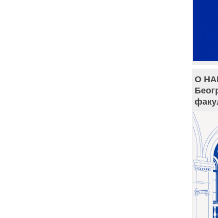
О НА
Беог
факу