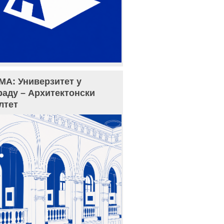
МА: Универзитет у
раду – Архитектонски
лтет