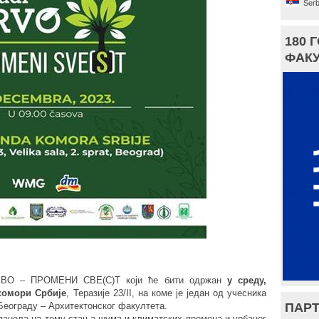
Serb
180 
ФАКУ
ВО – ПРОМЕНИ СВЕ(С)Т који ће бити одржан
у среду,
 комори Србије
, Теразије 23/II, на коме је један од учесника
ПАРТ
Београду – Архитектонског факултета.
анела на тему стања шума и климатских промена и урбаног