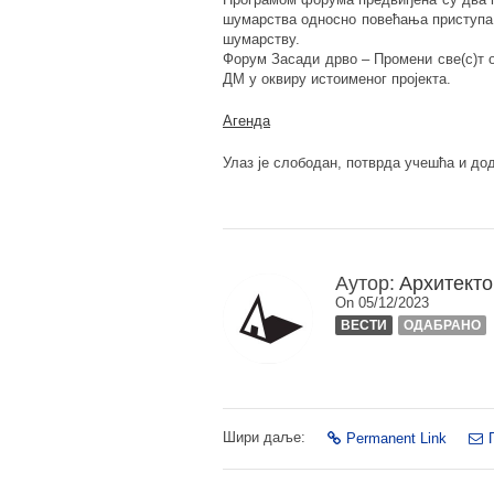
шумарства односно повећања приступа 
шумарству.
Форум Засади дрво – Промени све(с)т о
ДМ у оквиру истоименог пројекта.
Aгендa
Улаз је слободан, потврда учешћа и д
Аутор:
Архитекто
On 05/12/2023
ВЕСТИ
ОДАБРАНО
Шири даље:
Permanent Link