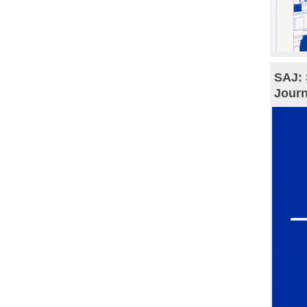
SAJ: 
Journ