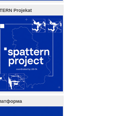
TERN Projekat
латформа