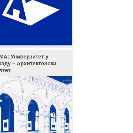
МА: Универзитет у
раду – Архитектонски
лтет