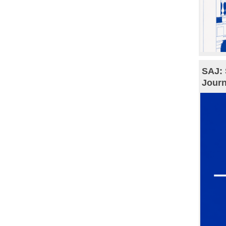
SAJ: 
Journ