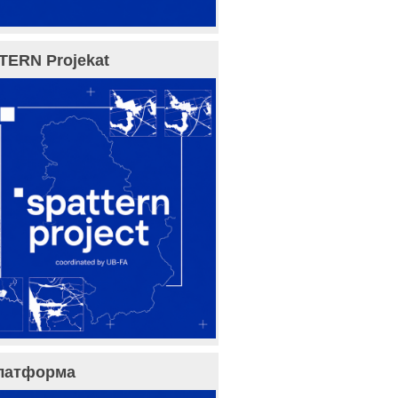
TERN Projekat
латформа