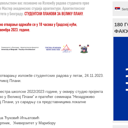
Serb
180 
ФАКУ
отварању изложбе студентских радова у петак, 24.11.2023.
ликој Плани.
естра школске 2022/2023 године, у оквиру студио пројекта
ово у Великој Плани” и пратећег семинара ”Незадрживо
ој Плани, уз сарадњу са представницима локалне
аша Ћуковић Игњатовић
Корпник, Универзитет у Марибору