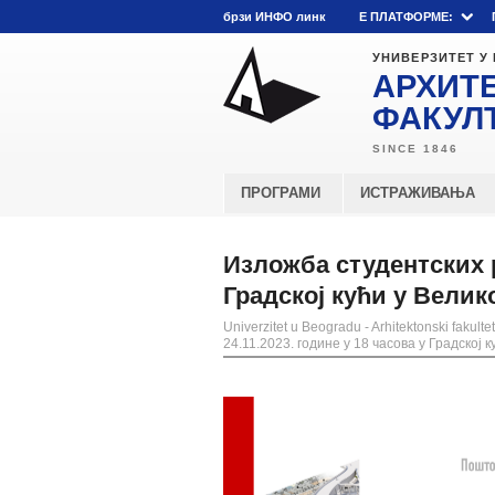
брзи ИНФО линк
E ПЛАТФОРМЕ:
УНИВЕРЗИТЕТ У
АРХИТ
ФАКУЛ
ПРОГРАМИ
ИСТРАЖИВАЊА
Изложба студентских ра
Градској кући у Велик
Univerzitet u Beogradu - Arhitektonski fakultet
24.11.2023. године у 18 часова у Градској 