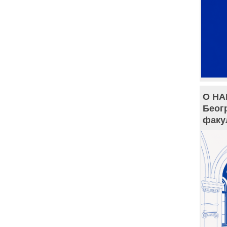
О НА
Беог
факу