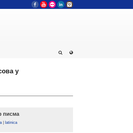
Facebook
YouTube
Flickr
LinkedIn
Instagram
сова у
р писма
а
|
latinica