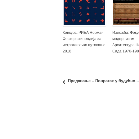
Конкурс: РИБА Норман
Изложба: Фоку
Фостер стипeндија за
модернизам –
истраживачко путовање
Архитектура Н
2018
Сада 1970-19
Предавање – Повратак у будућност: Београд 