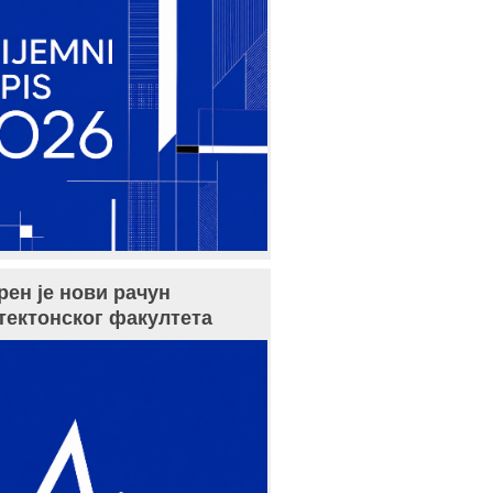
рен је нови рачун
тектонског факултета