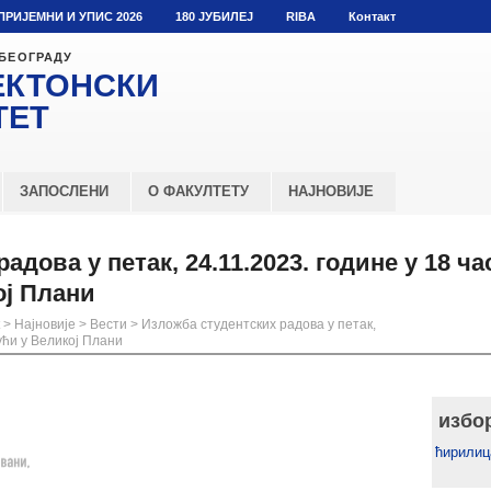
ПРИЈЕМНИ И УПИС 2026
180 ЈУБИЛЕЈ
RIBA
Контакт
 БЕОГРАДУ
ЕКТОНСКИ
ТЕТ
ЗАПОСЛЕНИ
О ФАКУЛТЕТУ
НАЈНОВИЈЕ
дова у петак, 24.11.2023. године у 18 ча
ој Плани
>
Најновије
>
Вести
>
Изложба студентских радова у петак,
кући у Великој Плани
избо
ћирилиц