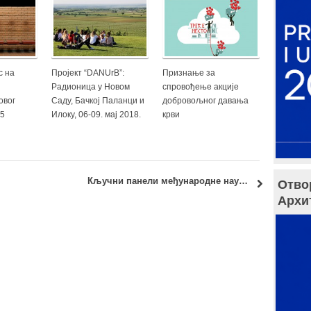
с на
Пројект “DANUrB”:
Признање за
Радионица у Новом
спровођење акције
овог
Саду, Бачкој Паланци и
добровољног давања
85
Илоку, 06-09. мај 2018.
крви
2041
Кључни панели међународне научне конференције Global Village 2 – Shelter for Resilient Living 2
Отво
Архи