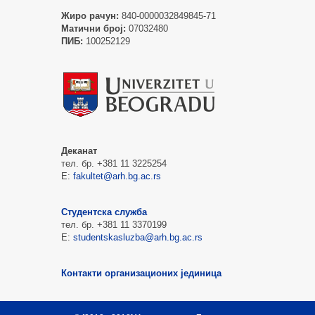
Жиро рачун:
840-0000032849845-71
Матични број:
07032480
ПИБ:
100252129
Деканат
тел. бр. +381 11 3225254
Е:
fakultet@arh.bg.ac.rs
Студентска служба
тел. бр. +381 11 3370199
Е:
studentskasluzba@arh.bg.ac.rs
Контакти организационих јединица