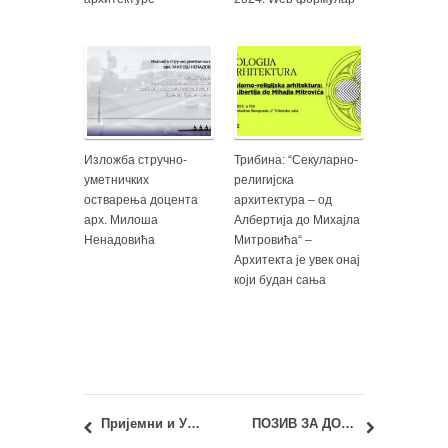
Изложба стручно-
Трибина: “Секуларно-
уметничких
религијска
остварења доцента
архитектура – од
арх. Милоша
Албертија до Михајла
Ненадовића
Митровића“ –
Архитекта је увек онај
који будан сања
Пријемни и Упис 2023: Мастер академске студије – листе пријављених кандидата
ПОЗИВ ЗА ДОСТАВЉАЊЕ ИДЕЈНОГ РЕШЕЊА ЗНАКА (ЛОГОТИПА) АКРЕДИТАЦИОНОГ ТЕЛА СРБИЈЕ