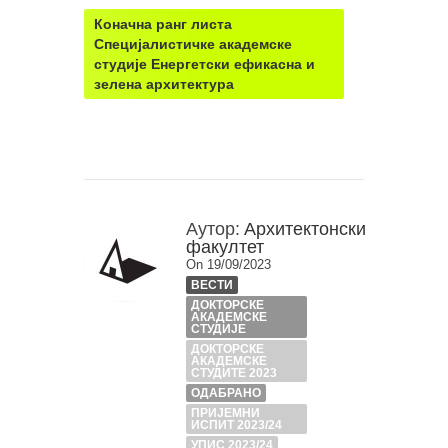
Коначна ранг листа
Специјалистичке академске
студије Енергетски ефикасна и
зелена архитектура
Аутор:
Архитектонски
факултет
On 19/09/2023
ВЕСТИ
ДОКТОРСКЕ
АКАДЕМСКЕ
СТУДИЈЕ
ДОКТОРСКЕ
АКАДЕМСКЕ
СТУДИТЕ 2023
ОДАБРАНО
ПРИЈЕМНИ
ИСПИТ 2023/24
УПИС 2023/24