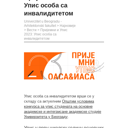
Упис особа са
инвалидитетом
Univerzitet u Beogradu -
Arhitektonski fakultet
>
Најновије
>
Вести
>
Пријемни и Упис
2023: Упис особа са
инвалидитетом
Упис особа са инвалидитетом врши се у
складу са актуелним
Општим условима
конкурса за упис студената на основне
академске и интегрисане академске студије
Универзитета у Београду
.
Упис у прву школску годину основних