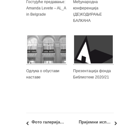
Гостујуће предавање:
Међународна
Amanda Levete – AL_A
конференција
in Belgrade
(ДЕ)КОДИРАЊЕ
БАЛКАНА
Одлука о обустави
Презентација фонда
наставе
Библиотеке 2020/21
Фото галерија: Ле Корбизје 150+
Пријемни испит 2023: Универзитет у Београду објавио је конкурс за упис студената на основне и интегрисане академске студије Универзитета у Београду за школску 2023/2024. годину