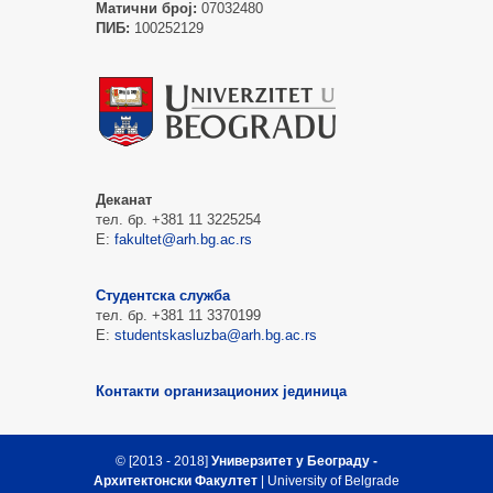
Матични број:
07032480
ПИБ:
100252129
Деканат
тел. бр. +381 11 3225254
Е:
fakultet@arh.bg.ac.rs
Студентска служба
тел. бр. +381 11 3370199
Е:
studentskasluzba@arh.bg.ac.rs
Контакти организационих јединица
© [2013 - 2018]
Универзитет у Београду -
Архитектонски Факултет
| University of Belgrade