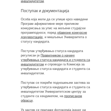
инвалидитетом
.
Поступак и документација
Особа која жели да се упише кроз наведени
Програм афирмативне мере приликом
конкурисања за упис на жељени студијски
програмподноси, поред
обавезне конкурсне
документације
, и мишљење Универзитета о
статусу кандидата.
Поступак утврђивања статуса кандидата
регулисан је
Правилником о начину
утврђивања статуса кандидата и студента са
инвалидитетом
и спроводи га Комисија за
утврђивање статуса кандидата и студента са
инвалидитетом.
Поступак се покреће подношењем захтева за
утврђивање статуса кандидата и студента са
инвалидитетом Универзитетскoм центру за
студенте са хендикепом, на
прописаном
обрасцу
.
Уз захтев се прилаже фотокопија једног од