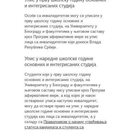
и интегрисаних студија
Особе са инвалидитетом могу се уписати у
прву школску годину основних и
интегрисаних студија, на Универзитету у
Београду и факултетима у његовом саставу
кроз Програм афирмативне мере за упис
лица са инвалидитетом који доноси Влада
Републике Србије.
Упис у наредне школске године
основних и интегрисаних студија
Студенти који у прву школску годину
основних и интегрисаних студија, на
Универзитету у Београду и факултетима у
његовом саставу нису уписани кроз Програм
афирмативне мере, а код којих је након
оствареног уписа наступио инвалидитет,
могу да остваре право на упис у наредне
школске године основних и интегрисаних
студија као лица са инвалидитетом, а у
складу са
Правилником о начину утврђивања
статуса кандидата и студента са