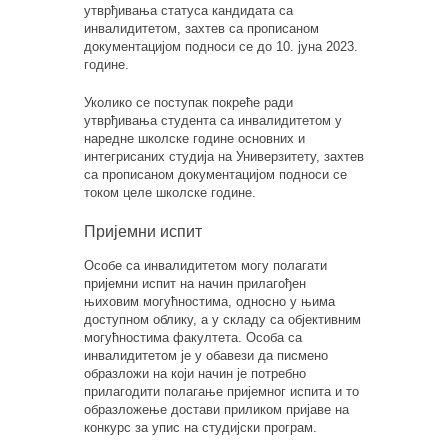
утврђивања статуса кандидата са
инвалидитетом, захтев са прописаном
документацијом подноси се до 10. јуна 2023.
године.
Уколико се поступак покреће ради
утврђивања студента са инвалидитетом у
наредне школске године основних и
интегрисаних студија на Универзитету, захтев
са прописаном документацијом подноси се
током целе школске године.
Пријемни испит
Особе са инвалидитетом могу полагати
пријемни испит на начин прилагођен
њиховим могућностима, односно у њима
доступном облику, а у складу са објективним
могућностима факултета. Особа са
инвалидитетом је у обавези да писмено
образложи на који начин је потребно
прилагодити полагање пријемног испита и то
образложење достави приликом пријаве на
конкурс за упис на студијски програм.