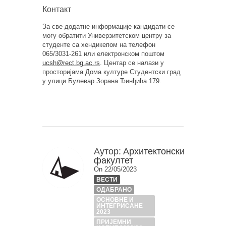
Контакт
За све додатне информације кандидати се
могу обратити Универзитетском центру за
студенте са хендикепом на телефон
065/3031-261 или електронском поштом
ucsh@rect.bg.ac.rs
. Центар се налази у
просторијама Дома културе Студентски град
у улици Булевар Зорана Ђинђића 179.
Аутор:
Архитектонски
факултет
On 22/05/2023
ВЕСТИ
ОДАБРАНО
ОСНОВНЕ И
ИНТЕГРИСАНЕ
2023
ПРИЈЕМНИ