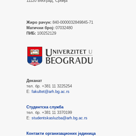
11120 Београд, Србија
Жиро рачун:
840-0000032849845-71
Матични број:
07032480
ПИБ:
100252129
Деканат
тел. бр. +381 11 3225254
Е:
fakultet@arh.bg.ac.rs
Студентска служба
тел. бр. +381 11 3370199
Е:
studentskasluzba@arh.bg.ac.rs
Контакти организационих јединица