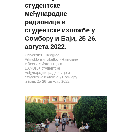
студентске
међународне
радионице и
студентске изложбе у
Сомбору и Баји, 25-26.
августа 2022.
Univerzitet u Beogradu -
Arhitektonski fakultet
>
Најновије
>
Вести
>
Извештај са
DANUrB+ студентске
међународне радионице и
студентске изложбе у Сомбору
и Баји, 25-26. августа 2022.