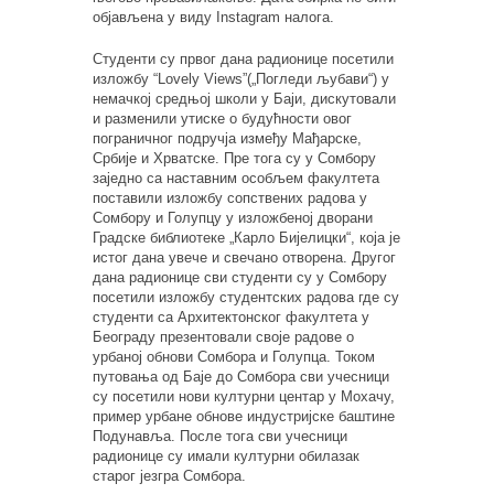
објављена у виду Instagram налога.
Студенти су првог дана радионице посетили
изложбу “Lovely Views”(„Погледи љубави“) у
немачкој средњој школи у Баји, дискутовали
и разменили утиске о будућности овог
пограничног подручја између Мађарске,
Србије и Хрватске. Пре тога су у Сомбору
заједно са наставним особљем факултета
поставили изложбу сопствених радова у
Сомбору и Голупцу у изложбеној дворани
Градске библиотеке „Карло Бијелицки“, која је
истог дана увече и свечано отворена. Другог
дана радионице сви студенти су у Сомбору
посетили изложбу студентских радова где су
студенти са Архитектонског факултета у
Београду презентовали своје радове о
урбаној обнови Сомбора и Голупца. Током
путовања од Баје до Сомбора сви учесници
су посетили нови културни центар у Мохачу,
пример урбане обнове индустријске баштине
Подунавља. После тога сви учесници
радионице су имали културни обилазак
старог језгра Сомбора.