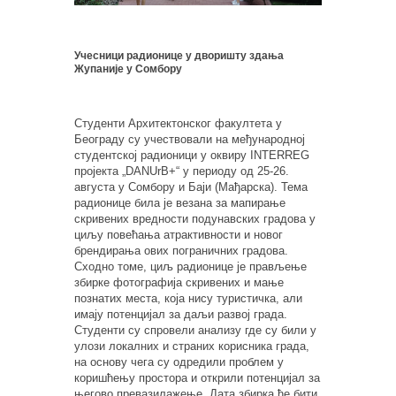
Учесници радионице у дворишту здања
Жупаније у Сомбору
Студенти Архитектонског факултета у
Београду су учествовали на међународној
студентској радионици у оквиру INTERREG
пројекта „DANUrB+“ у периоду од 25-26.
августа у Сомбору и Баји (Мађарска). Тема
радионице била је везана за мапирање
скривених вредности подунавских градова у
циљу повећања атрактивности и новог
брендирања ових пограничних градова.
Сходно томе, циљ радионице је прављење
збирке фотографија скривених и мање
познатих места, која нису туристичка, али
имају потенцијал за даљи развој града.
Студенти су спровели анализу где су били у
улози локалних и страних корисника града,
на основу чега су одредили проблем у
коришћењу простора и открили потенцијал за
његово превазилажење. Дата збирка ће бити