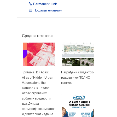
Permanent Link
Пошаљи емаилом
Сродни текстови
Трибина: D+ Atlas:
Награђени студентски
Atlas of Hidden Urban
радови – еуПОЛИС
Values along the
конкурс
Danube / D+ атлас:
Атлас скривених
урбаних вредности
дуж Дунава –
промоција штампаног
и дигиталног издања