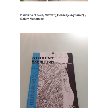
Изложба “Lovely Views”(„Погледи љубави“) у
Баји у Мађарскoj