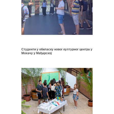
Студенти у обиласку новог културног центра у
Мохачу у Мађарској