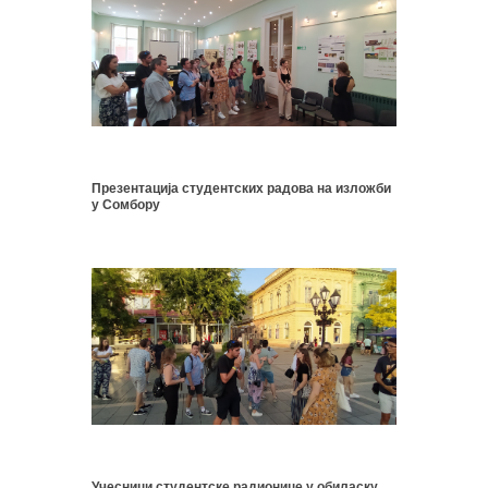
Презентација студентских радова на изложби
у Сомбору
Учесници студентске радионице у обиласку