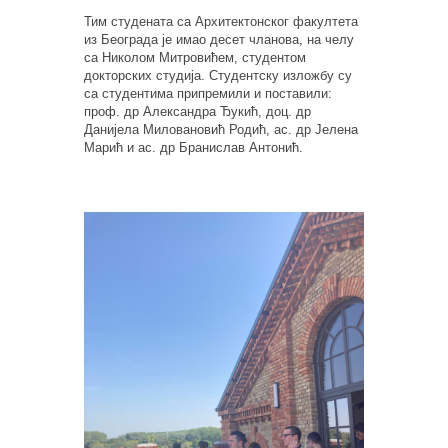
Тим студената са Архитектонског факултета
из Београда је имао десет чланова, на челу
са Николом Митровићем, студентом
докторских студија. Студентску изложбу су
са студентима припремили и поставили:
проф. др Александра Ђукић, доц. др
Данијела Миловановић Родић, ас. др Јелена
Марић и ас. др Бранислав Антонић.