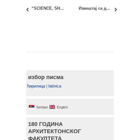
“SCIENCE, SHE SAYS! AWARD”
Извештај са друге DANUrB+ међународне конференције у Сомбору и Баји, 26-27. августа 2022.
избор писма
ћирилица
|
latinica
Serbian
English
180 ГОДИНА
АРХИТЕКТОНСКОГ
ФАКУЛТЕТА