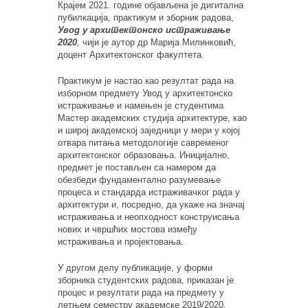
Крајем 2021. године објављена је дигитална
пубилкација, практикум и зборник радова,
Увод у архитектонско истраживање
2020
,
чији је аутор др Марија Милинковић,
доцент Архитектонског факултета.
Практикум је настао као резултат рада на
изборном предмету Увод у архитектонско
истраживање и намењен је студентима
Мастер академских студија архитектуре, као
и широј академској заједници у мери у којој
отвара питања методологије савременог
архитектонског образовања. Иницијално,
предмет је постављен са намером да
обезбеди фундаментално разумевање
процеса и стандарда истраживачког рада у
архитектури и, посредно, да укаже на значај
истраживања и неопходност конструисања
нових и чвршћих мостова између
истраживања и пројектовања.
У другом делу публикације, у форми
зборника студентских радова, приказан је
процес и резултати рада на предмету у
летњем семестру академске 2019/2020.