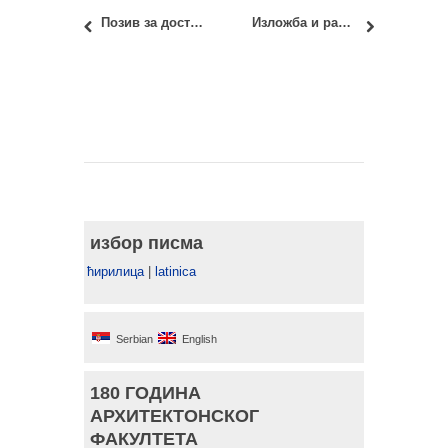
Позив за достављање радова за SAJ: Serbian Architectural Journal број 14, свеска 3 (2022. годиште)
Изложба и радионица ФУРНИРАЊЕ
избор писма
ћирилица
|
latinica
Serbian
English
180 ГОДИНА
АРХИТЕКТОНСКОГ
ФАКУЛТЕТА