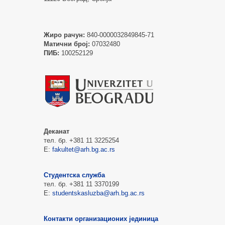
Жиро рачун:
840-0000032849845-71
Матични број:
07032480
ПИБ:
100252129
Деканат
тел. бр. +381 11 3225254
Е:
fakultet@arh.bg.ac.rs
Студентска служба
тел. бр. +381 11 3370199
Е:
studentskasluzba@arh.bg.ac.rs
Контакти организационих јединица