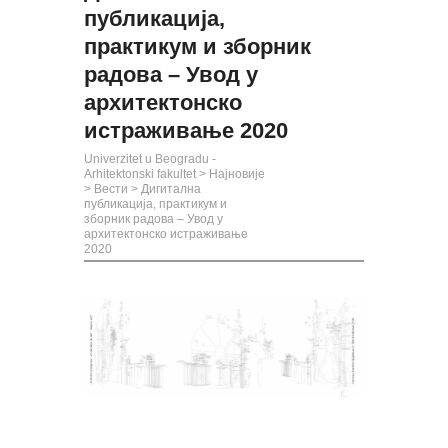
публикација,
практикум и зборник
радова – Увод у
архитектонско
истраживање 2020
Univerzitet u Beogradu -
Arhitektonski fakultet
>
Најновије
>
Вести
>
Дигитална
публикација, практикум и
зборник радова – Увод у
архитектонско истраживање
2020