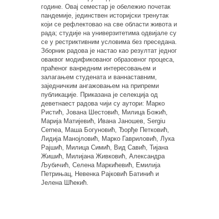
године. Овај семестар је обележио почетак
пандемије, јединствен историјски тренутак
који се рефлектовао на све области живота и
рада; студије на универзитетима одвијале су
се у рестриктивним условима без преседана.
Зборник радова је настао као резултат једног
оваквог модификованог образовног процеса,
праћеног ванредним интересовањем и
залагањем студената и ваннаставним,
заједничким ангажовањем на припреми
публикације. Приказана је селекција од
деветнаест радова чији су аутори: Марко
Ристић, Јована Шестовић, Милица Божић,
Марија Матијевић, Ивана Јаношев, Sergiu
Cernea, Маша Богуновић, Ђорђе Петковић,
Лидија Манојловић, Марко Гавриловић, Лука
Рајшић, Милица Симић, Вид Савић, Тијана
Жишић, Милијана Живковић, Александра
Љубичић, Селена Маркићевић, Емилија
Петрињац, Невенка Рајковић Батинић и
Јелена Шћекић.