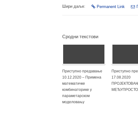
Шири даље:
Permanent Link
Сродни текстови
Приступно предавање
Приступно пр
10.12.2020 – Примена
17.08.2020
математичке
ПРОЈЕКТОВА
комбинаторике у
МЕЂУПРОСТО
параметарском
моделовању