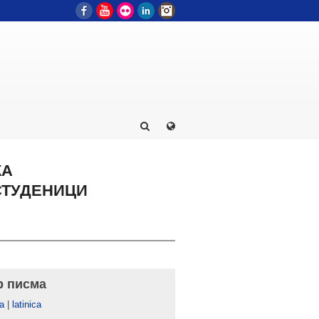
Facebook
YouTube
Flickr
LinkedIn
Instagram
КА
СТУДЕНИЦИ
р писма
а
|
latinica