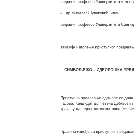
редовни професор Универзитета у Беог
др Миодраг Шуваковић, члан
редовни професор Универзитета Сингиду
заказује извођење приступног предавањ
СИМБОЛИЧКО – ИДЕОЛОШКА ПРЕД
Приступно предавање одржаће се дана 1
часова. Кандидат др Невена Дебљовић 
трајању од једног школског часа (мини
Правила извођења приступног предава