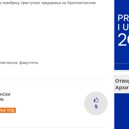
 о извођењу приступног предавања на Архитектонском
тектонског факултета
Отво
Архи
нски
ик
5
АЊЕ ОЛД