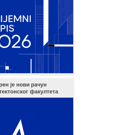
рен је нови рачун
тектонског факултета