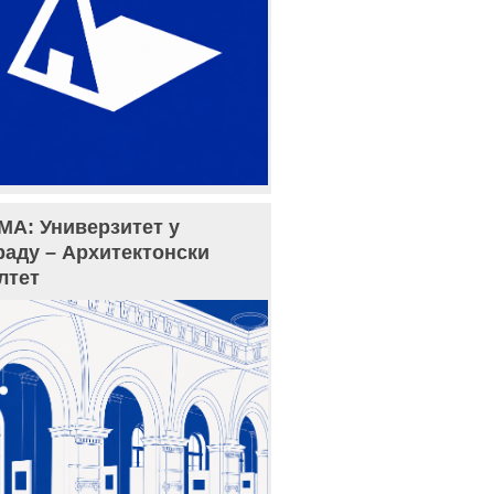
МА: Универзитет у
раду – Архитектонски
лтет