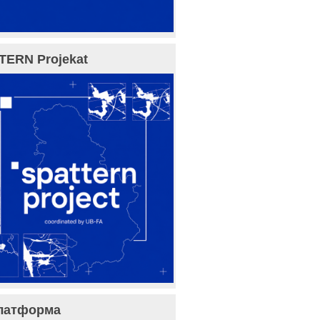
TERN Projekat
латформа