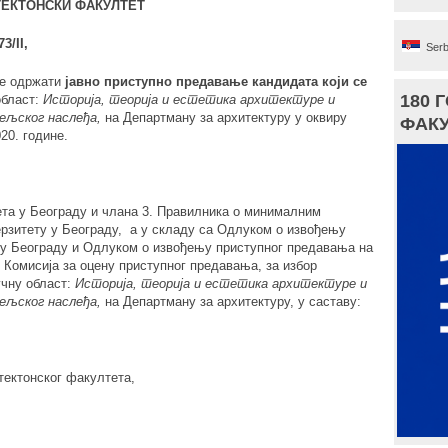
ТЕКТОНСКИ ФАКУЛТЕТ
73/
II
,
Serb
се одржати
јавно приступно предавање кандидата који с
e
180 
област:
Историја, теорија и естетика архитектуре и
ељског наслеђа
,
на Департману за архитектуру у оквиру
ФАКУ
20. године.
ета у Београду и члана 3. Правилника о минималним
ерзитету у Београду, а у складу са Одлуком о извођењу
 у Београду и Одлуком о извођењу приступног предавања на
Комисија за оцену приступног предавања, за избор
учну област:
Историја, теорија и естетика архитектуре и
ељског наслеђа
,
на Департману за архитектуру, у саставу:
тектонског факултета,