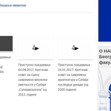
Пошаљи емаилом
О НА
Беог
едавање
факу
Приступно предавање
Приступно предавање
ЊЕ
04.09.2017: Критички
24.01.2017: Критички
РА
осврт на сцену
осврт на савремену
савремене визуелне
архитектуру у Србији
уметности у Србији
последње декаде (од
„Супервизуелна“ од
2005 године)
2013. године