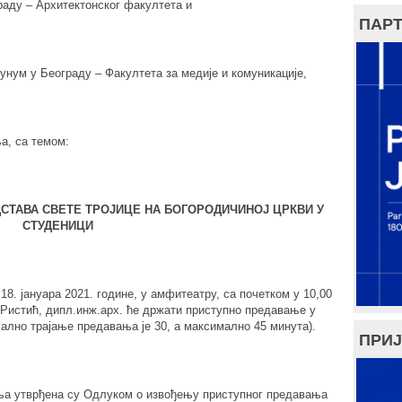
раду – Архитектонског факултета и
ПАРТ
нум у Београду – Факултета за медије и комуникације,
а, са темом:
СТАВА СВЕТЕ ТРОЈИЦЕ НА БОГОРОДИЧ
И
НОЈ ЦРКВИ У
СТУДЕНИЦИ
8. јануара 2021. године, у амфитеатру, са почетком у 10,00
Ристић, дипл.инж.арх. ће држати приступно предавање у
мално трајање предавања је 30, а максимално 45 минута).
ПРИЈ
ња утврђена су Одлуком о извођењу приступног предавања