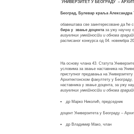
УНИВЕРЗИТЕТ
У БЕОГРАДУ – АРХИ
Београд,
Булевар краља Александра
обавештава све заинтересоване да ће 
бира у звање доцента
за ужу научну 
визуелних уметности и обнова градит
расписаног конкурса од 04. новембра 20
На основу члана 43. Статута Универзит
условима за звање наставника на Унив
приступног предавања на Универзитету
Архитектонском факултету у Београду, 
наставника у звање доцента, за ужу на
визуелних уметности и обнова градит
др Марко Николић, председник
доцент Универзитета у Београду – Архи
др Владимир Мако, члан