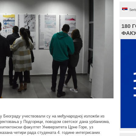
Serb
180 
ФАКУ
у Београду учествовали су на међународној изложби из
јектовања у Подгорици, поводом светског дана урбанизма,
рхитектонски факултет Универзитета Црне Горе, уз
казана четири рада студената 4. године интегрисаних