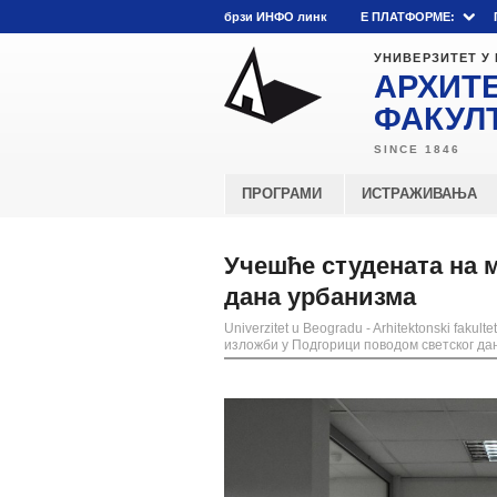
брзи ИНФО линк
E ПЛАТФОРМЕ:
УНИВЕРЗИТЕТ У
АРХИТ
ФАКУЛ
ПРОГРАМИ
ИСТРАЖИВАЊА
Учешће студената на 
дана урбанизма
Univerzitet u Beogradu - Arhitektonski fakultet
изложби у Подгорици поводом светског да