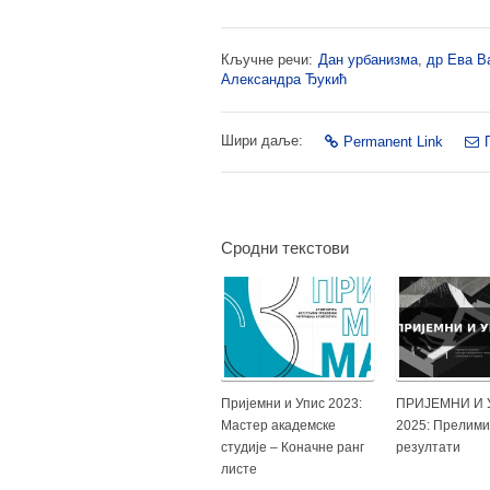
Кључне речи:
Дан урбанизма
,
др Ева В
Александра Ђукић
Шири даље:
Permanent Link
Сродни текстови
Пријемни и Упис 2023:
ПРИЈЕМНИ И
Мастер академске
2025: Прелим
студије – Коначне ранг
резултати
листе