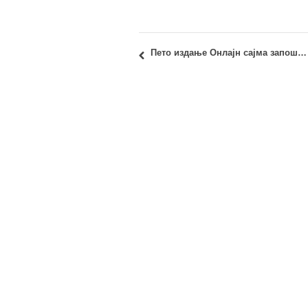
Пето издање Онлајн сајма запошљавања