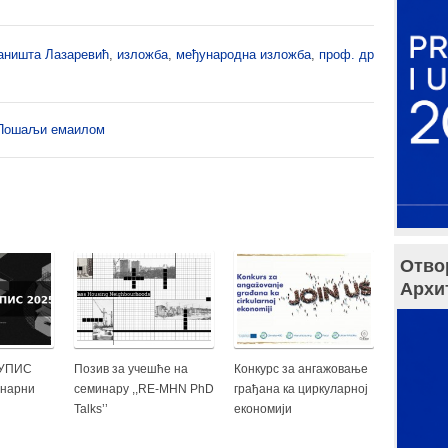
аништа Лазаревић
,
изложба
,
међународна изложба
,
проф. др
Пошаљи емаилом
Отво
Архи
 УПИС
Позив за учешће на
Конкурс за ангажовање
инарни
семинару ,,RE-MHN PhD
грађана ка циркуларној
Talks’’
економији