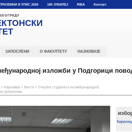
ПРИЈЕМНИ И УПИС 2026
180 ЈУБИЛЕЈ
RIBA
Контакт
 БЕОГРАДУ
ЕКТОНСКИ
ТЕТ
ЗАПОСЛЕНИ
О ФАКУЛТЕТУ
НАЈНОВИЈЕ
међународној изложби у Подгорици пово
>
Најновије
>
Вести
>
Учешће студената на међународној
на урбанизма
избо
ћирилиц