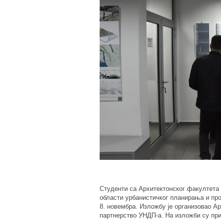
Студенти са Архитектонског факултета 
области урбанистичког планирања и про
8. новембра. Изложбу је организовао А
партнерство УНДП-а. На изложби су при