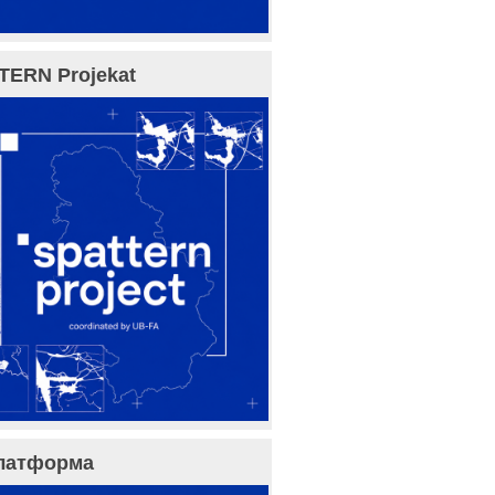
TERN Projekat
латформа