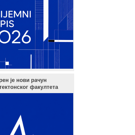
рен је нови рачун
тектонског факултета