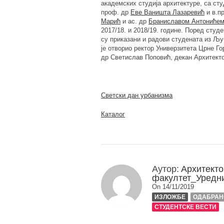
академских студија архитектуре, са сту
проф. др
Еве Ваништа Лазаревић
и в.п
Марић
и ас. др
Браниславом Антониће
2017/18. и 2018/19. године. Поред студ
су приказани и радови студената из Љ
је отворио ректор Универзитета Црне Го
др Светислав Поповић, декан Архитекто
Светски дан урбанизма
Каталог
Аутор:
Архитекто
факултет_Уредн
On 14/11/2019
ИЗЛОЖБЕ
ОДАБРАН
СТУДЕНТСКЕ ВЕСТИ