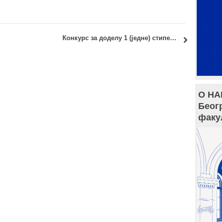
Конкурс за доделу 1 (једне) стипендије Фондације Милана Стефaновића-Смедеревца и супруге Даринке
О НА
Беог
факу