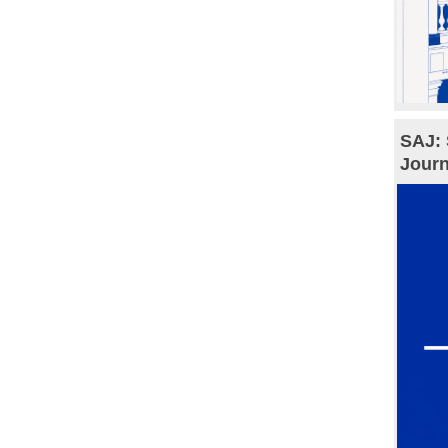
SAJ: 
Journ