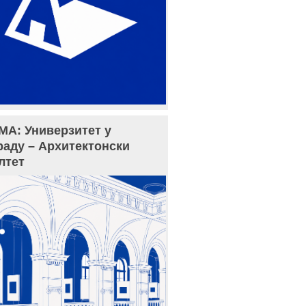
МА: Универзитет у
раду – Архитектонски
лтет