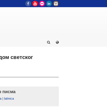
Facebook
YouTube
Flickr
LinkedIn
Instagram
дом светског
р писма
а
|
latinica