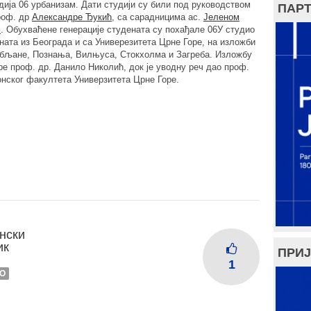
дија 06 урбанизам. Дати студији су били под руководством
ПАРТ
роф. др
Александре Ђукић
, са сарадницима ас.
Јеленом
м
. Обухваћене генерације студената су похађале 06У студио
ената из Београда и са Универезитета Црне Горе, на изложби
убљане, Познања, Вилњуса, Стокхолма и Загребa. Изложбу
ре проф. др. Данило Николић, док је уводну реч дао проф.
нског факултета Универзитета Црне Горе.
нски
ик
ПРИЈ
1
О