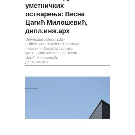
уметничких
остварења: Весна
Цагић Милошевић,
дипл.инж.арх
Univerzitet u Beogradu -
Arhitektonski fakultet
>
Најновије
>
Вести
>
Изложба стручно-
уметничких остварења: Весна
Цагић Милошевић,
дипл.инж.арх