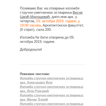
Позивамо Вас на отварање изложбе
стручно-уметничких остварења
Весне
Цагић Милошевић
, дипл.инж.арх, у
четвртак,
03. октобра 2019. године, у
19.00 часова
, Архитектонски факултет,
(II спрат), сала 200.
Изложба ће бити отворена до 09.
октобра 2019. године.
Добродошли!
Повезани текстови:
Изложба стручно-уметничких остварења:
арх. Александру Вуја
Изложба стручно-уметничких остварења:
арх. Игор Рајковић
Изложба стручно-уметничких остварења:
арх. Милан Ђурић
Изложба стручно-уметничких остварења: