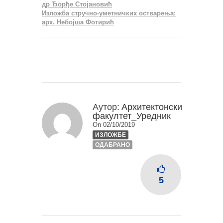
др Ђорђе Стојановић
Изложба стручно-уметничких остварења:
арх. Небојша Фотирић
Аутор:
Архитектонски
факултет_Уредник
On 02/10/2019
ИЗЛОЖБЕ
ОДАБРАНО
5