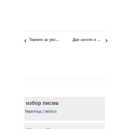
Термин за уводно предавање за СП01 – Породично становање
Дан школе и Слава Архитектонског факултета 2019.
избор писма
ћирилица
|
latinica