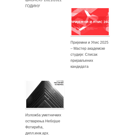
ГОДИНУ
Пријемни и Упис 2025
– Мастер академске
студије: Списак
пријављених
кандидата
Изложба уметничких
остварења Небојше
Фотирића,
дипл.инж.арх.