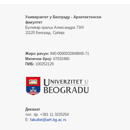
Универзитет у Београду - Архитектонски
факултет
Булевар краља Александра 73/II
11120 Београд, Србија
Жиро рачун:
840-0000032849845-71
Матични број:
07032480
ПИБ:
100252129
Деканат
тел. бр. +381 11 3225254
Е:
fakultet@arh.bg.ac.rs