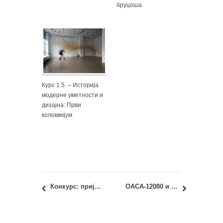
бруцоша
Курс 1.5. – Историја
модерне уметности и
дизајна: Први
колоквијум
Конкурс: пријављивање у оквиру Erasmus+ споразума са Јилдиз Техничким универзитетом из Истанбула
ОАСА-12080 и ИАСА-12080 – Геометрија облика 2: увид у радове са првог колоквијума 2018/19