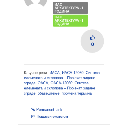
ИАС
АРХИТЕКТУРА - I
ГОДИНА
ОАС
АРХИТЕКТУРА - I
ГОДИНА
0
Кључне речи:
ИАСА
,
ИАСА-12060: Синтеза
елемената и склопова – Пројекат зидане
зграде
,
ОАСА
,
ОАСА-12060: Синтеза
елемената и склопова – Пројекат зидане
зграде
,
обавештење
,
промена термина
Permanent Link
Пошаљи емаилом