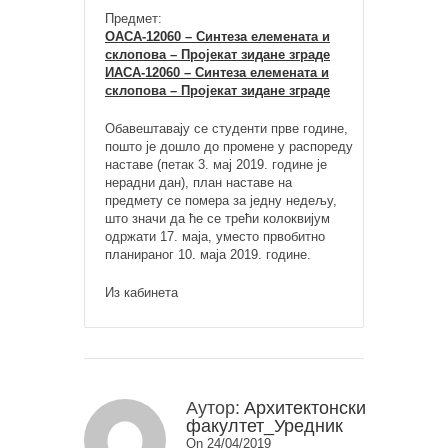
Предмет:
ОАСА-12060 – Синтеза елемената и
склопова – Пројекат зидане зграде
ИАСА-12060 – Синтеза елемената и
склопова – Пројекат зидане зграде
Обавештавају се студенти прве године,
пошто је дошло до промене у распореду
наставе (петак 3. мај 2019. године је
нерадни дан), план наставе на
предмету се помера за једну недељу,
што значи да ће се трећи колоквијум
одржати 17. маја, уместо првобитно
планираног 10. маја 2019. године.
Из кабинета
Аутор:
Архитектонски
факултет_Уредник
On 24/04/2019