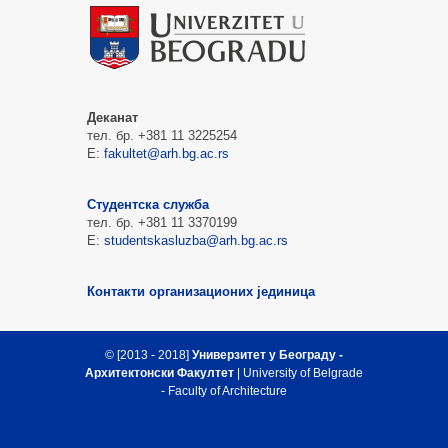
Деканат
тел. бр. +381 11 3225254
Е:
fakultet@arh.bg.ac.rs
Студентска служба
тел. бр. +381 11 3370199
Е:
studentskasluzba@arh.bg.ac.rs
Контакти организационих јединица
© [2013 - 2018]
Универзитет у Београду -
Архитектонски Факултет
| University of Belgrade
- Faculty of Architecture
Врх стране