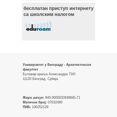
бесплатан приступ интернету
са школским налогом
Универзитет у Београду - Архитектонски
факултет
Булевар краља Александра 73/II
11120 Београд, Србија
Жиро рачун:
840-0000032849845-71
Матични број:
07032480
ПИБ:
100252129