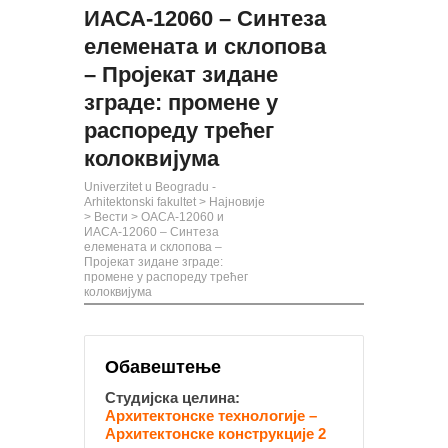
ИАСА-12060 – Синтеза
елемената и склопова
– Пројекат зидане
зграде: промене у
распореду трећег
колоквијума
Univerzitet u Beogradu -
Arhitektonski fakultet
>
Најновије
>
Вести
>
ОАСА-12060 и
ИАСА-12060 – Синтеза
елемената и склопова –
Пројекат зидане зграде:
промене у распореду трећег
колоквијума
Обавештење
Студијска целина:
Архитектонске технологије –
Архитектонске конструкције 2