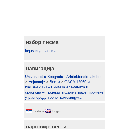
избор писма
ћирилица
|
latinica
навигација
Univerzitet u Beogradu - Arhitektonski fakultet
>
Најновије
>
Вести
>
ОАСА-12060 и
ИАСА-12060 – Синтеза елемената и
склопова – Пројекат зидане зграде: промене
у распореду трећег колоквијума
Serbian
English
најновије вести