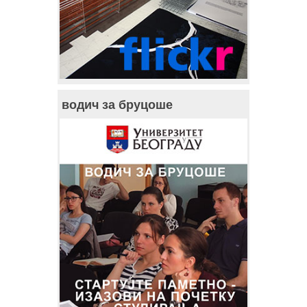
водич за бруцоше