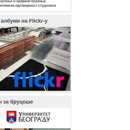
штење о забрани пушења:
плинска одговорност студената
албуми на Flickr-у
ч за бруцоше