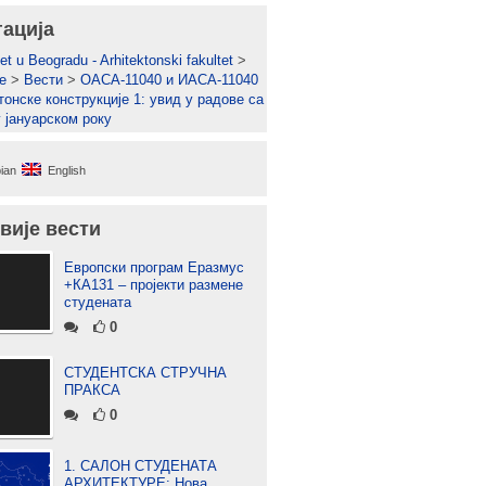
гација
et u Beogradu - Arhitektonski fakultet
>
е
>
Вести
>
ОАСА-11040 и ИАСА-11040
тонске конструкције 1: увид у радове са
у јануарском року
ian
English
вије вести
Европски програм Еразмус
+КА131 – пројекти размене
студената
0
СТУДЕНТСКА СТРУЧНА
ПРАКСА
0
1. САЛОН СТУДЕНАТА
АРХИТЕКТУРЕ: Нова