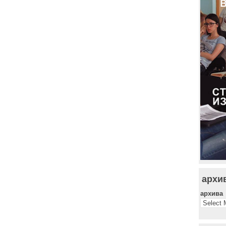
архи
архива