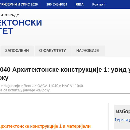
ПРИЈЕМНИ И УПИС 2026
180 ЈУБИЛЕЈ
RIBA
Контакт
 БЕОГРАДУ
ЕКТОНСКИ
ТЕТ
ЗАПОСЛЕНИ
О ФАКУЛТЕТУ
НАЈНОВИЈЕ
40 Архитектонске конструкције 1: увид 
оку
>
Најновије
>
Вести
>
ОАСА-11040 и ИАСА-11040
ве са испита у јануарском року
избо
ћирилиц
Архитектонске конструкције 1 и материјали