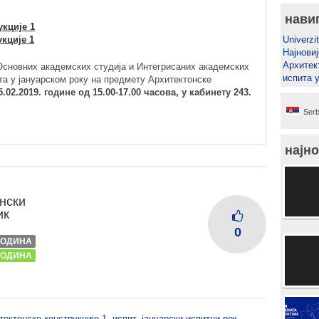
нави
кције 1
кције 1
Univerzit
Најновиј
Архитек
Основних академских студија и Интегрисаних академских
испита 
ита у јануарском року на предмету Архитектонске
02.2019. године од 15.00-17.00 часова, у кабинету 243.
Serb
најно
нски
ик
0
 ГОДИНА
 ГОДИНА
ектонске конструкције 1
,
испит
,
јануарски испитни рок
,