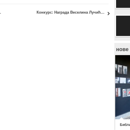
испитне радове јануарског испитног рока
Конкурс: Награда Веселина Лучића за 2019. годину за најбоља научна и књижевна остварења
нове
Библи