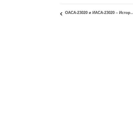
ОАСА-23020 и ИАСА-23020 – Историја архитектуре – Обликовање простора и стила: увид у 