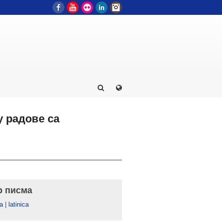
Facebook
YouTube
Flickr
LinkedIn
Instagram
у радове са
р писма
а
|
latinica