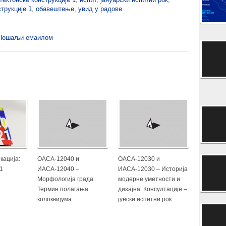
трукције 1
,
обавештење
,
увид у радове
Пошаљи емаилом
кација:
ОАСА-12040 и
ОАСА-12030 и
21
ИАСА-12040 –
ИАСА-12030 – Историја
Морфологија града:
модерне уметности и
Термин полагања
дизајна: Консултације –
колоквијума
јунски испитни рок