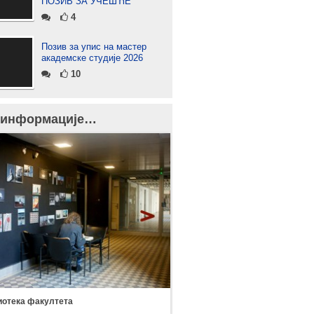
ПОЗИВ ЗА УЧЕШЋЕ
4
Позив за упис на мастер
академске студије 2026
10
 информације…
отека факултета