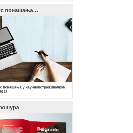
кс понашања…
с понашања у научноистраживачком
2018
рошура