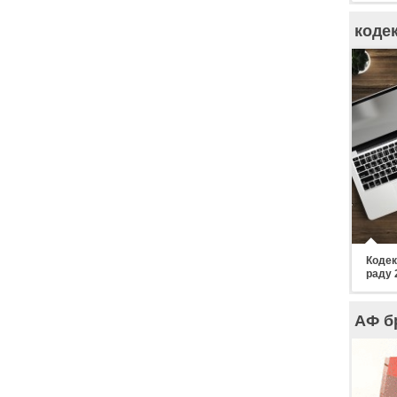
коде
Кодек
раду 
АФ б