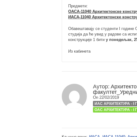
Предмети:
ОАСА-11040 Архитектонске констру
ИАСА-11040 Архитектонске констру
Обавештавају се студенти I године 
студија да ће увид у радове са исп
конструкције 1 бити
у понедељак, 25.
Из кабинета
Аутор:
Архитекто
факултет_Уредн
On 22/02/2019
ИАС АРХИТЕКТУРА - I
ОАС АРХИТЕКТУРА - I
Кључне речи:
ИАСА
,
ИАСА-11040: Архит