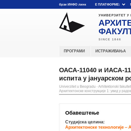
брзи ИНФО линк
E ПЛАТФОРМЕ:
УНИВЕРЗИТЕТ У
АРХИТ
ФАКУЛ
ПРОГРАМИ
ИСТРАЖИВАЊА
ОАСА-11040 и ИАСА-110
испита у јануарском р
Univerzitet u Beogradu - Arhitektonski fakultet
Архитектонске конструкције 1: увид у радо
Обавештење
Студијска целина:
Архитектонске технологије – 