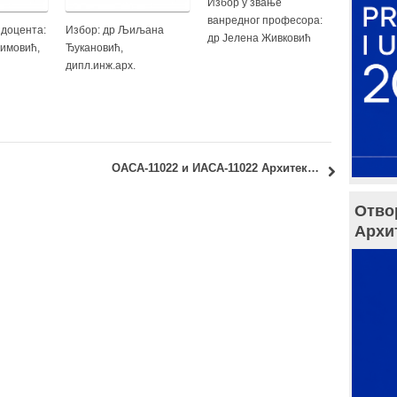
Избор у звање
ванредног професора:
 доцента:
Избор: др Љиљана
др Јелена Живковић
имовић,
Ђукановић,
дипл.инж.арх.
ОАСА-11022 и ИАСА-11022 Архитектура данас: консултације за испит у фебруарском испитном року
Отво
Архи