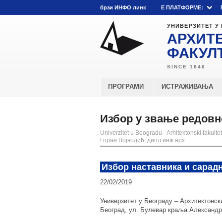
брзи ИНФО линк
E ПЛАТФОРМЕ:
УНИВЕРЗИТЕТ У
АРХИТ
ФАКУЛ
ПРОГРАМИ
ИСТРАЖИВАЊА
Избор у звање редовн
Univerzitet u Beogradu - Arhitektonski fakultet
Горан Војводић, дипл.инж.арх.
Избор наставника и сарад
22/02/2019
Универзитет у Београду – Архитектонск
Београд, ул. Булевар краља Александра