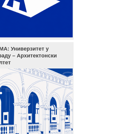
МА: Универзитет у
раду – Архитектонски
лтет