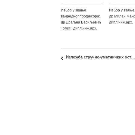
Избор у звање
Избор у звање
ванредног професора:
др Милан Макс
др Драгана Васиљевић
дипл.инж.арх.
Томић, дипл.инж.арх.
Изложба стручно-уметничких остварења: арх. Горан Војводић