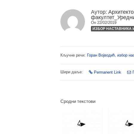
Аутор:
Архитекто
факултет_Уредн
On 22/02/2019
ИЗБОР НАСТАВНИКА 
Кључне речи:
Горан Војводић
,
избор на
Шири даље:
Permanent Link
Сродни текстови