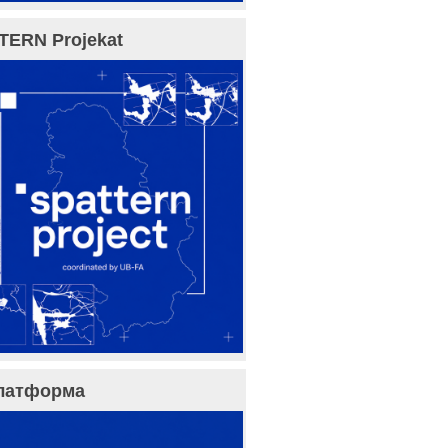
TERN Projekat
латформа