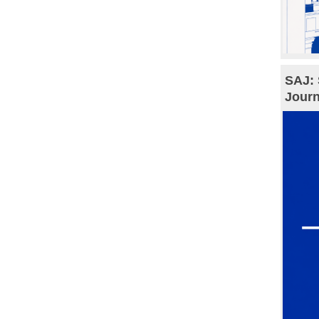
SAJ: 
Journ