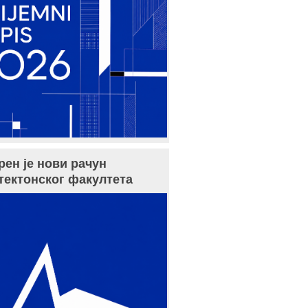
рен је нови рачун
тектонског факултета