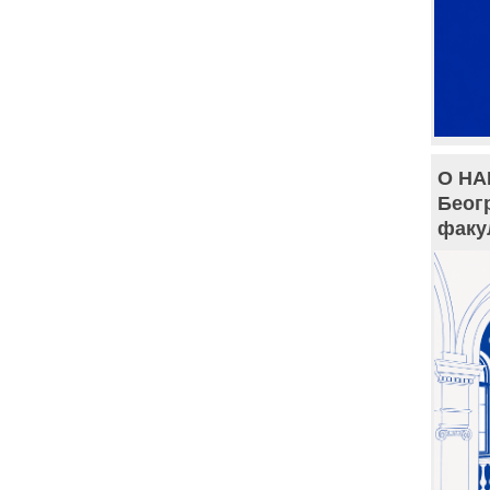
О НА
Беог
факу