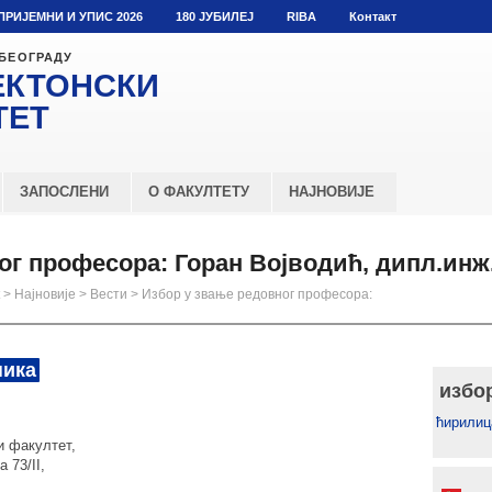
ПРИЈЕМНИ И УПИС 2026
180 ЈУБИЛЕЈ
RIBA
Контакт
 БЕОГРАДУ
ЕКТОНСКИ
ТЕТ
ЗАПОСЛЕНИ
О ФАКУЛТЕТУ
НАЈНОВИЈЕ
ог професора: Горан Војводић, дипл.инж.
>
Најновије
>
Вести
>
Избор у звање редовног професора:
ника
избо
ћирилиц
и факултет,
 73/II,