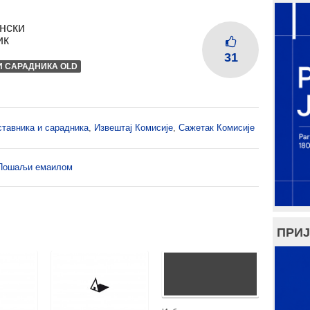
нски
ик
31
И САРАДНИКА OLD
ставника и сарадника
,
Извештај Комисије
,
Сажетак Комисије
Пошаљи емаилом
ПРИЈ