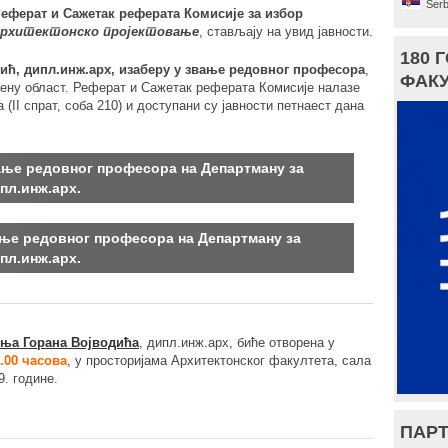
Serb
еферат и Сажетак реферата Комисије за избор
рхитектонско пројектовање
, стављају на увид јавности.
180 
ић, дипл.инж.арх, изаберу у звање редовног професора
,
ФАКУ
дену област. Реферат и Сажетак реферата Комисије налазе
(II спрат, соба 210) и доступани су јавности петнаест дана
ање редовног професора на Департману за
пл.инж.арх.
ање редовног професора на Департману за
пл.инж.арх.
ења Горана Војводића
, дипл.инж.арх, биће отворена у
9.00 часова
, у просторијама Архитектонског факултета, сала
9. године.
ПАРТ