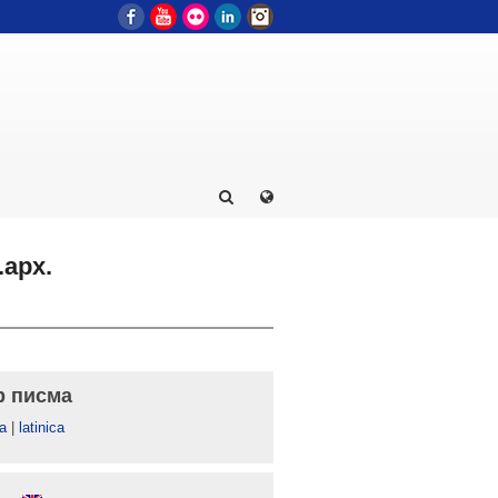
Facebook
YouTube
Flickr
LinkedIn
Instagram
арх.
р писма
а
|
latinica