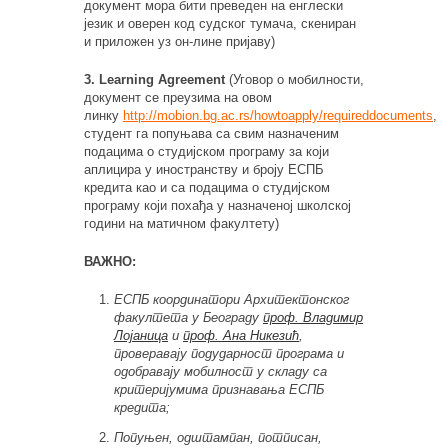
документ мора бити преведен на енглески
језик и оверен код судског тумача, скениран
и приложен уз он-лине пријаву)
3. Learning Agreement
(Уговор о мобилности,
документ се преузима на овом
линку
http://mobion.bg.ac.rs/howtoapply/requireddocuments
,
студент га попуњава са свим назначеним
подацима о студијском програму за који
аплицира у иностранству и броју ЕСПБ
кредита као и са подацима о студијском
програму који похађа у назначеној школској
години на матичном факултету)
ВАЖНО:
ЕСПБ координатори Архитектонског
факултета у Београду
проф. Владимир
Лојаница
и
проф. Ана Никезић
,
проверавају подударност програма и
одобравају мобилност у складу са
критеријумима признавања ЕСПБ
кредита;
Попуњен, одштампан, потписан,