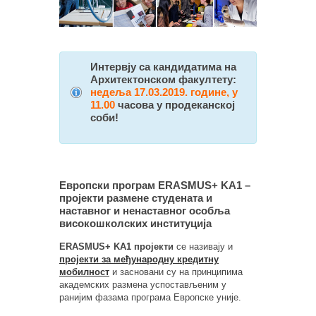
Интервју са кандидатима на
Архитектонском факултету:
недеља 17.03.2019. године, у
11.00
часова у продеканској
соби!
Европски програм ERASMUS+ KA1 –
пројекти размене студената и
наставног и ненаставног особља
високошколских институција
ERASMUS+ KA1 пројекти
се називају и
пројекти за међународну кредитну
мобилност
и засновани су на принципима
академских размена успостављеним у
ранијим фазама програма Европске уније.