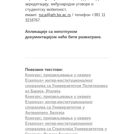
акредитацију, међународне уговоре и
студентску мобилност,
емаил:
ruca@arh.bg.ac.rs
/ телефон +381 11
3218767.
Апликације са непотпуном
документацијом неће бити разматране.
Повезани текстови:
Конкурс: пријављивање у оквиру
Erasmus+ интер-институционалног
споразума са Универзитетом Политехнико
из Барија, Италија
Конкурс: пријављивање у оквиру
Erasmus+ интер-институционалног
споразума са Универзитетом у
Антверпену, Белгија
Конкурс: пријављивање у оквиру
Erasmus+ интер-институционалног
споразума са Стратклајд Универзитетом у