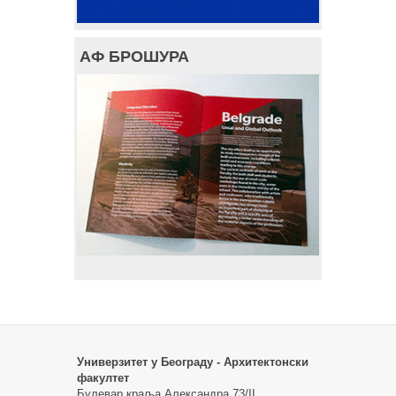
АФ БРОШУРА
Универзитет у Београду - Архитектонски
факултет
Булевар краља Александра 73/II