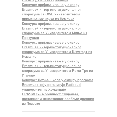
Глазгову, Велика Британија
Конкурс: пријављивање у оквиру
Erasmus+ интер-институционалног
споразума са OWL Универзитетом
примењених наука из Немачке
Конкурс: пријављивање у оквиру
Erasmus+ интер-институционалног
споразума са Универзитетом Мињо из
Португала
Конкурс: пријављивање у оквиру
Erasmus+ интер-институционалног
споразума са Универзитетом Штутгарт из
Немачке
Конкурс: пријављивање у оквиру
Erasmus+ интер-институционалног
споразума са Универзитетом Рома Тре из
Италије
Конкурс: Летња школа у оквиру програма
Erasmus+ коју организује Radboud
универзитет из Холандије
ERASMUS+ мобилност студената,
наставног и ненаставног особља: дневник
из Пољске