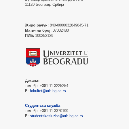
11120 Београд, Србија
Жиро рачун:
840-0000032849845-71
Матични број:
07032480
ПИБ:
100252129
Деканат
тел. бр. +381 11 3225254
Е:
fakultet@arh.bg.ac.rs
Студентска служба
тел. бр. +381 11 3370199
Е:
studentskasluzba@arh.bg.ac.rs