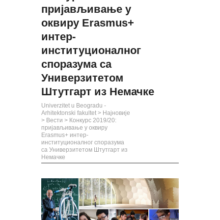
пријављивање у
оквиру Erasmus+
интер-
институционалног
споразума са
Универзитетом
Штутгарт из Немачке
Univerzitet u Beogradu -
Arhitektonski fakultet
>
Најновије
>
Вести
>
Конкурс 2019/20:
пријављивање у оквиру
Erasmus+ интер-
институционалног споразума
са Универзитетом Штутгарт из
Немачке