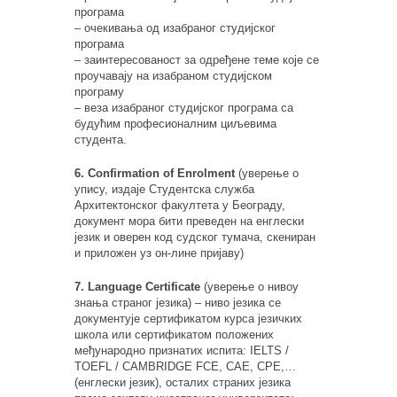
програма
– очекивања од изабраног студијског
програма
– заинтересованост за одређене теме које се
проучавају на изабраном студијском
програму
– веза изабраног студијског програма са
будућим професионалним циљевима
студента.
6. Confirmation of Enrolment
(уверење о
упису, издаје Студентска служба
Архитектонског факултета у Београду,
документ мора бити преведен на енглески
језик и оверен код судског тумача, скениран
и приложен уз он-лине пријаву)
7. Language Certificate
(уверење о нивоу
знања страног језика) – ниво језика се
документује сертификатом курса језичких
школа или сертификатом положених
међународно признатих испита: IELTS /
TOEFL / CAMBRIDGE FCE, CAE, CPE,…
(енглески језик), осталих страних језика