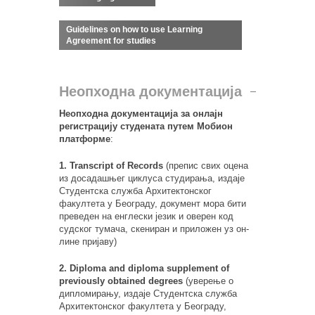
Guidelines on how to use Learning
Agreement for studies
Неопходна документација
Неопходна документација за онлајн
регистрацију студената путем Мобион
платформе
:
1. Transcript of Records
(препис свих оцена
из досадашњег циклуса студирања, издаје
Студентска служба Архитектонског
факултета у Београду, документ мора бити
преведен на енглески језик и оверен код
судског тумача, скениран и приложен уз он-
лине пријаву)
2. Diploma and diploma supplement of
previously obtained degrees
(уверење о
дипломирању, издаје Студентска служба
Архитектонског факултета у Београду,