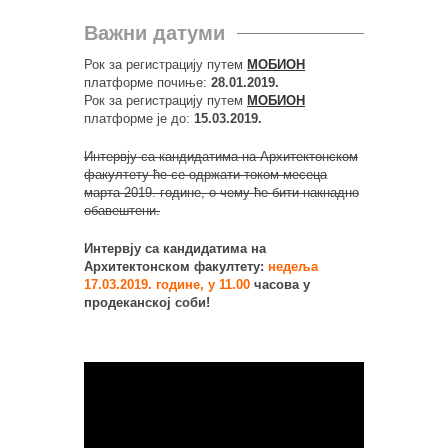
Важни датуми
Рок за регистрацију путем
МОБИОН
платформе почиње:
28.01.2019.
Рок за регистрацију путем
МОБИОН
платформе је до:
15.03.2019.
Интервју са кандидатима на Архитектонском
факултету ће се одржати током месеца
марта 2019. године, о чему ће бити накнадно
обавештени.
Интервју са кандидатима на
Архитектонском факултету:
недеља
17.03.2019. године, у 11.00
часова у
продеканској соби!