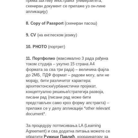
према захтеву иностраног универзитета;
скениран документ се прилаже уз он-лине
апликацију)
8. Copy of Passport
(скениран пасош)
9. CV
(на енглеском језику)
10. PHOTO
(портрет)
11. Портфолио
(максимално 3 рада рађена
током студија – укупно 15 страна А4
формата за сва три рада) – величина фајла
до 2МБ, ПДФ формат – радови могу, али не
морају, бити различитог карактера:
архитектонски/урбанистички пројекат,
концептуално решење/стратегија развоја,
писани рад (писани рад може бити
представљен само кроз форму апстракта) –
прилаже се у делу апликације *other relevant
document*.
За процедуру потписивања LA (Learning
Agreement) и сва додатна питања можете се
обратити
Ружици Павлић
, координатору за