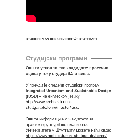
STUDIEREN AN DER UNIVERSITÄT STUTTGART
Студијски програми
Општи услов за све кандидате: просечна
оцена у току студија 8,5 и виша.
У понуди је следећи студијски програм:
Integrated Urbanism and Sustainable Design
(IUSD) –
на енглеском језику
http://www.architektur.uni-
stuttgart.de/lehre/master/iusd/
Опште информације о Факултету за
архитектуру и урбано планирање
Универзитета у Штутгарту можете наћи овде:
https://www.architektur.uni-stuttgart.de/home/