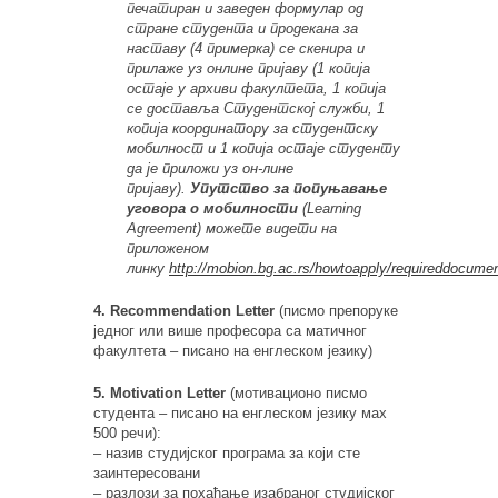
печатиран и заведен формулар од
стране студента и продекана за
наставу (4 примерка) се скенира и
прилаже уз онлине пријаву (1 копија
остаје у архиви факултета, 1 копија
се доставља Студентској служби, 1
копија координатору за студентску
мобилност и 1 копија остаје студенту
да је приложи уз он-лине
пријаву).
Упутство за попуњавање
уговора о мобилности
(Learning
Agreement) можете видети на
приложеном
линку
http://mobion.bg.ac.rs/howtoapply/requireddocume
4. Recommendation Letter
(писмо препоруке
једног или више професора са матичног
факултета – писано на енглеском језику)
5. Motivation Letter
(мотивационо писмо
студента – писано на енглеском језику маx
500 речи):
– назив студијског програма за који сте
заинтересовани
– разлози за похађање изабраног студијског