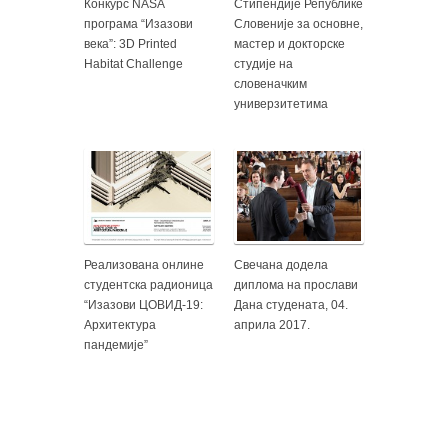
Конкурс NASA
Стипендије Републике
програма “Изазови
Словеније за основне,
века”: 3D Printed
мастер и докторске
Habitat Challenge
студије на
словеначким
универзитетима
Реализована онлине
Свечана додела
студентска радионица
диплома на прослави
“Изазови ЦОВИД-19:
Дана студената, 04.
Архитектура
априла 2017.
пандемије”