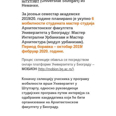
Штутгарт
(Universität Stuttgart) из
Немачке.
За јесењи семестар академске
2019/20. године планирано је укупно
6
мобилности студената мастер студија
Архитектонског факултета
Универзитета у Београду: Мастер
Интегрални Урбанизам и Мастер
Архитектура (модул урбанизам).
Период боравка – октобар 2019/
фебруар 2020. године.
Процес селекције обавља се посредством
онлајн платформе Универзитета у Београду –
МОБИОН
(
http://mobion.bg.ac.rs/
).
Коначну селекцију учесника у програму
мобилности врши Универзитет у
Штутгарту, односно руководиоци
студијских програма путем интервјуа са
одабраним кандидатима који ће бити
организовани на Архитектонском
факултету у Београду.