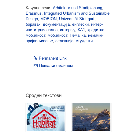
Кључне речи:
Arhitektur und Stadtplanung
,
Erasmus
,
Integrated Urbanism and Sustainable
Design
,
MOBION
,
Universität Stuttgart
,
боравак
,
документација
,
енглески
,
интер-
институционално
,
интервју
,
КА1
,
кредитна
мобилност
,
мобилност
,
Немачка
,
немачки
,
пријављивање
,
селекција
,
студенти
Permanent Link
Пошаљи емаилом
Сродни текстови