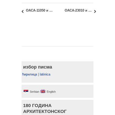
ОАСА-11050 и ИАСА-11050 – Материјали и физика зграда: увид у испитне радове из јануарског рока
ОАСА-23010 и ИАСА-23010 – Становање: Јануарски испитни рок – Увид у радове
избор писма
ћирилица
|
latinica
Serbian
English
180 ГОДИНА
АРХИТЕКТОНСКОГ