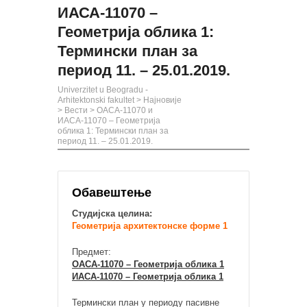
ИАСА-11070 –
Геометрија облика 1:
Термински план за
период 11. – 25.01.2019.
Univerzitet u Beogradu -
Arhitektonski fakultet
>
Најновије
>
Вести
>
ОАСА-11070 и
ИАСА-11070 – Геометрија
облика 1: Термински план за
период 11. – 25.01.2019.
Обавештење
Студијска целина:
Геометрија архитектонске форме 1
Предмет:
ОАСА-11070 – Геометрија облика 1
ИАСА-11070 – Геометрија облика 1
Термински план у периоду пасивне