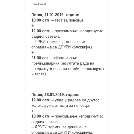
наставе
Петак, 11.01.2019. године
10.00
сати – тест за поновце.
+
12.00
сати – преузимање неподигнутих
радних свезака;
– ПРВИ термин за доношење
оправдања за ДРУГИ колоквијум.
+
21.00
сат – објављивање
прелиминарних резултата рада на
предмету (поена са вежби, колоквијума
и теста).
Петак, 18.01.2019. године
12.00
сати – увид у радове са другог
колоквијума и теста за поновце.
+
13.00
сати – преузимање неподигнутих
радних свезака;
– ДРУГИ термин за доношење
оправдања за ДРУГИ колоквијум,