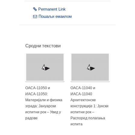
Permanent Link
Пошаљи емаилом
Сродни текстови
ОАСА-11050 и
ОАСА-11040 и
ИАСА-11050:
ИАСА-11040
Материјали и физика
Архитектонске
зграда: Јануарски
конструкције 1: Јунски
испитни рок – Увид у
испитни рок –
радове
Распоред полагања
испита