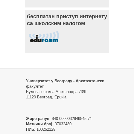
бесплатан приступ интернету
са школским налогом
Универзитет у Београду - Архитектонски
факултет
Булевар краља Александра 73/II
11120 Београд, Србија
Жиро рачун:
840-0000032849845-71
Матични број:
07032480
ПИБ:
100252129