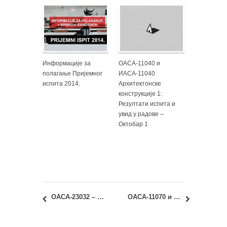
Информације за
ОАСА-11040 и
полагање Пријемног
ИАСА-11040
испита 2014.
Архитектонске
конструкције 1:
Резултати испита и
увид у радове –
Октобар 1
ОАСА-23032 – Посебне теме обликовања градских простора, ИАСА-23071 – Студио 01б: Консултације код проф. др Јелене Живковић
ОАСА-11070 и ИАСА-11070 – Геометрија облика 1: тест за студенте поновце