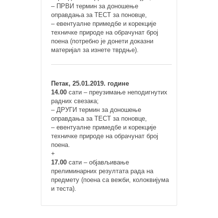
– ПРВИ термин за доношење
оправдања за ТЕСТ за поновце,
– евентуалне примедбе и корекције
техничке природе на обрачунат број
поена (потребно је донети доказни
материјал за изнете тврдње).
Петак, 25.01.2019. године
14.00
сати – преузимање неподигнутих
радних свезака;
– ДРУГИ термин за доношење
оправдања за ТЕСТ за поновце,
– евентуалне примедбе и корекције
техничке природе на обрачунат број
поена.
+
17.00
сати – објављивање
прелиминарних резултата рада на
предмету (поена са вежби, колоквијума
и теста).