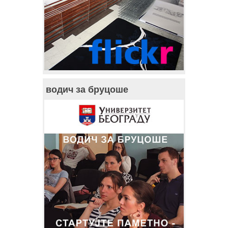
водич за бруцоше