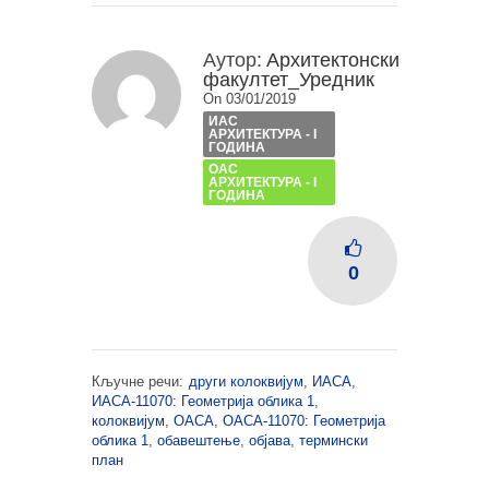
Аутор:
Архитектонски
факултет_Уредник
On 03/01/2019
ИАС
АРХИТЕКТУРА - I
ГОДИНА
ОАС
АРХИТЕКТУРА - I
ГОДИНА
0
Кључне речи:
други колоквијум
,
ИАСА
,
ИАСА-11070: Геометрија облика 1
,
колоквијум
,
ОАСА
,
ОАСА-11070: Геометрија
облика 1
,
обавештење
,
објава
,
термински
план