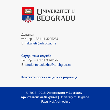
Деканат
тел. бр. +381 11 3225254
Е:
fakultet@arh.bg.ac.rs
Студентска служба
тел. бр. +381 11 3370199
Е:
studentskasluzba@arh.bg.ac.rs
Контакти организационих јединица
© [2013 - 2018]
Универзитет у Београду -
Архитектонски Факултет
| University of Belgrade
- Faculty of Architecture