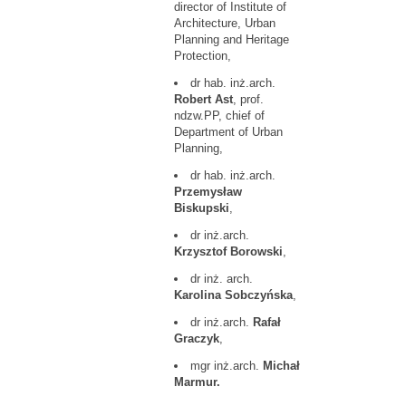
director of Institute of
Architecture, Urban
Planning and Heritage
Protection,
dr hab. inż.arch.
Robert Ast
, prof.
ndzw.PP, chief of
Department of Urban
Planning,
dr hab. inż.arch.
Przemysław
Biskupski
,
dr inż.arch.
Krzysztof Borowski
,
dr inż. arch.
Karolina Sobczyńska
,
dr inż.arch.
Rafał
Graczyk
,
mgr inż.arch.
Michał
Marmur.