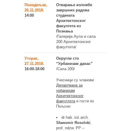
Понедељак,
Отварање изложбе
26.11.2018.
завршних радова
14:00
студената
Архитектонског
факултета из
Познања
/Галерија Аула и сала
200 Архитектонског
факултета/
Уторак,
Округли сто
27.11.2018.
“Урбанизам данас”
16:00-18:00
/Сала 200/
Учесници су чланови
Департмана за
урбанизам
Архитектонског
факултета
и гости из
Пољске:
dr hab. inż.arch.
Sławomir Rosolski
,
prof. ndzw. PP –