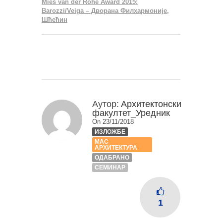
Mies van der Rohe Award 2015:
Barozzi/Veiga – Дворана Филхармоније,
Шћећин
Аутор:
Архитектонски
факултет_Уредник
On 23/11/2018
ИЗЛОЖБЕ
МАС
АРХИТЕКТУРА
ОДАБРАНО
СЕМИНАР
1