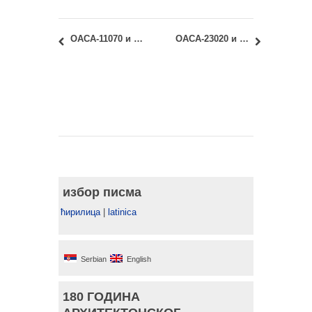
ОАСА-11070 и ИАСА-11070 – Геометрија облика 1: надокнада у суботу (01.12.2018)
ОАСА-23020 и ИАСА-23020 – Историја архитектуре – Обликовање простора и стила: увид у радове првог колоквијума
избор писма
ћирилица
|
latinica
Serbian
English
180 ГОДИНА