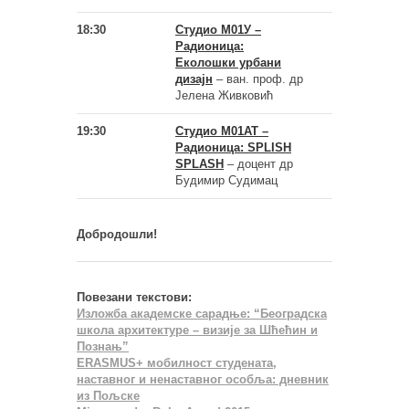
18:30
Студио М01У –
Радионица:
Еколошки урбани
дизајн
– ван. проф. др
Јелена Живковић
19:30
Студио М01АТ –
Радионица: SPLISH
SPLASH
– доцент др
Будимир Судимац
Добродошли!
Повезани текстови:
Изложба академске сарадње: “Београдска
школа архитектуре – визије за Шћећин и
Познањ”
ERASMUS+ мобилност студената,
наставног и ненаставног особља: дневник
из Пољске