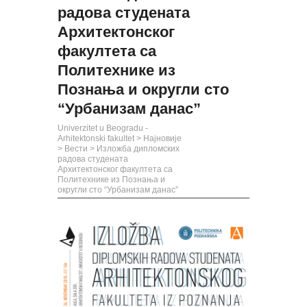
радова студената
Архитектонског
факултета са
Политехнике из
Познања и округли сто
“Урбанизам данас”
Univerzitet u Beogradu -
Arhitektonski fakultet
>
Најновије
>
Вести
>
Изложба дипломских
радова студената
Архитектонског факултета са
Политехнике из Познања и
округли сто “Урбанизам данас”