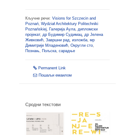
Кључне речи:
Visions for Szczecin and
Poznań
,
Wydział Architektury Politechniki
Poznańskiej
,
Галерија Аула
,
дипломски
пројекат
,
др Будимир Судимац
,
др Јелена
Живковић
,
Завршни рад
,
изложба
,
мр
Димитрије Младеновић
,
Округли сто
,
Познањ
,
Пољска
,
сарадње
Permanent Link
Пошаљи емаилом
Сродни текстови