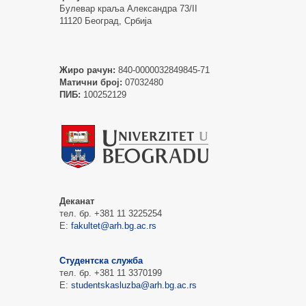
Булевар краља Александра 73/II
11120 Београд, Србија
Жиро рачун:
840-0000032849845-71
Матични број:
07032480
ПИБ:
100252129
Деканат
тел. бр. +381 11 3225254
Е:
fakultet@arh.bg.ac.rs
Студентска служба
тел. бр. +381 11 3370199
Е:
studentskasluzba@arh.bg.ac.rs