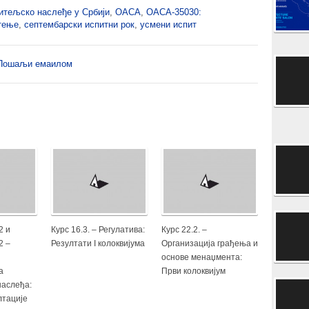
итељско наслеђе у Србији
,
ОАСА
,
ОАСА-35030:
тење
,
септембарски испитни рок
,
усмени испит
Пошаљи емаилом
2 и
Курс 16.3. – Регулатива:
Курс 22.2. –
2 –
Резултати I колоквијума
Организација грађења и
основе менаџмента:
а
Први колоквијум
наслеђа:
лтације