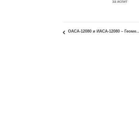
за испит
ОАСА-12080 и ИАСА-12080 – Геометрија облика 2: Последњи тер