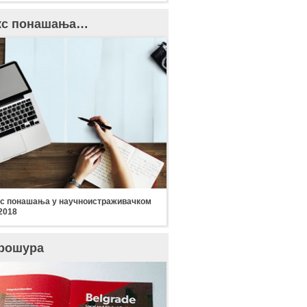
кс понашања…
с понашања у научноистраживачком
2018
рошура