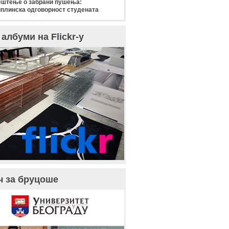
штење о забрани пушења:
плинска одговорност студената
албуми на Flickr-у
ч за бруцоше