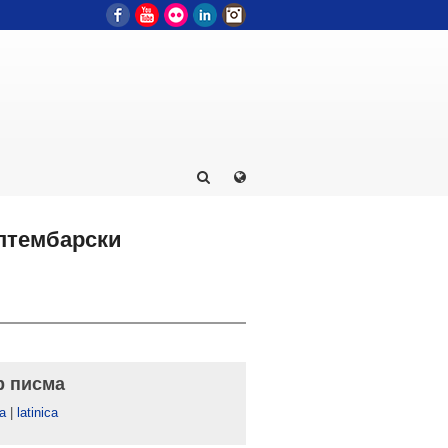
Facebook
YouTube
Flickr
LinkedIn
Instagram
ептембарски
р писма
а
|
latinica