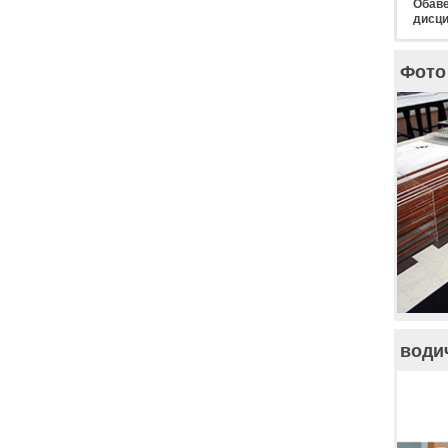
Обаве
дисци
Фото 
води