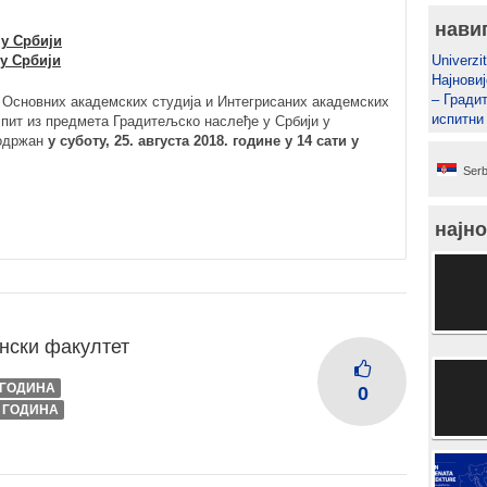
нави
у Србији
у Србији
Univerzit
Најновиј
– Гради
е Основних академских студија и Интегрисаних академских
испитни
спит из предмета Градитељско наслеђе у Србији у
 одржан
у суботу, 25. августа 2018. године у 14 сати у
Serb
најно
нски факултет
I ГОДИНА
0
I ГОДИНА