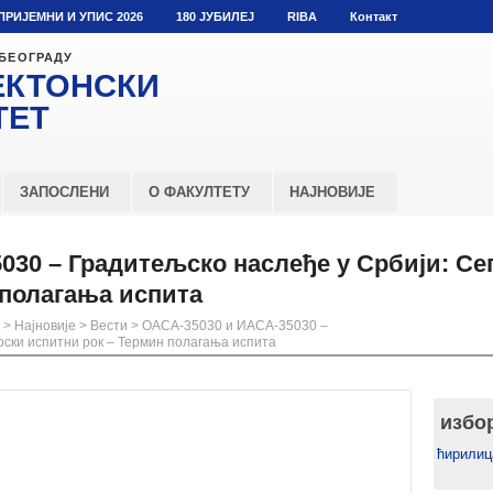
ПРИЈЕМНИ И УПИС 2026
180 ЈУБИЛЕЈ
RIBA
Контакт
 БЕОГРАДУ
ЕКТОНСКИ
ТЕТ
ЗАПОСЛЕНИ
О ФАКУЛТЕТУ
НАЈНОВИЈЕ
030 – Градитељско наслеђе у Србији: С
 полагања испита
>
Најновије
>
Вести
>
ОАСА-35030 и ИАСА-35030 –
ски испитни рок – Термин полагања испита
избо
ћирилиц