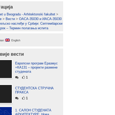
гација
et u Beogradu - Arhitektonski fakultet
>
е
>
Вести
>
ОАСА-35030 и ИАСА-35030
тељско наслеђе у Србији: Септембарски
 рок – Термин полагања испита
ian
English
вије вести
Европски програм Еразмус
+КА131 – пројекти размене
студената
1
СТУДЕНТСКА СТРУЧНА
ПРАКСА
1
1. САЛОН СТУДЕНАТА
АРХИТЕКТУРЕ: Нова