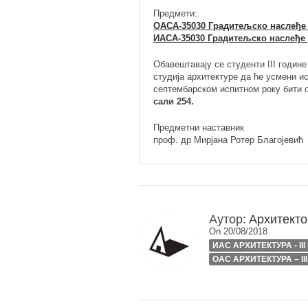
Предмети:
ОАСА-35030 Градитељско наслеђе 
ИАСА-35030 Градитељско наслеђе 
Обавештавају се студенти III годин
студија архитектуре да ће усмени и
септембарском испитном року бити
сали 254.
Предметни наставник
проф. др Мирјана Ротер Благојевић
Аутор:
Архитекто
On 20/08/2018
ИАС АРХИТЕКТУРА - II
ОАС АРХИТЕКТУРА – II