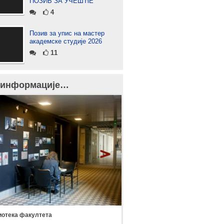
ПОЗИВ ЗА УЧЕШЋЕ
4
Позив за упис на мастер
академске студије 2026
11
 информације…
отека факултета