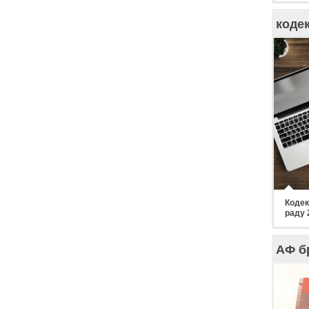
коде
Кодек
раду 
АФ б