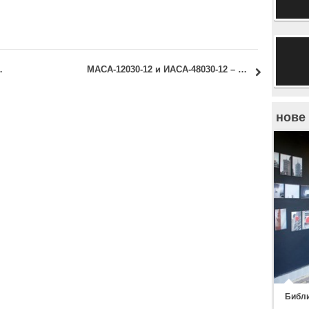
мин за достављање оправдања
МАСА-12030-12 и ИАСА-48030-12 – Средњовековни утврђени градови у Србији: Септембарски испитни рок – Термин консултација
нове
Библи