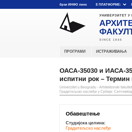
брзи ИНФО линк
E ПЛАТФОРМЕ:
УНИВЕРЗИТЕТ У
АРХИТ
ФАКУЛ
ПРОГРАМИ
ИСТРАЖИВАЊА
ОАСА-35030 и ИАСА-35
испитни рок – Термин
Univerzitet u Beogradu - Arhitektonski fakultet
Градитељско наслеђе у Србији: Септембар
Обавештење
Студијска целина:
Градитељско наслеђе