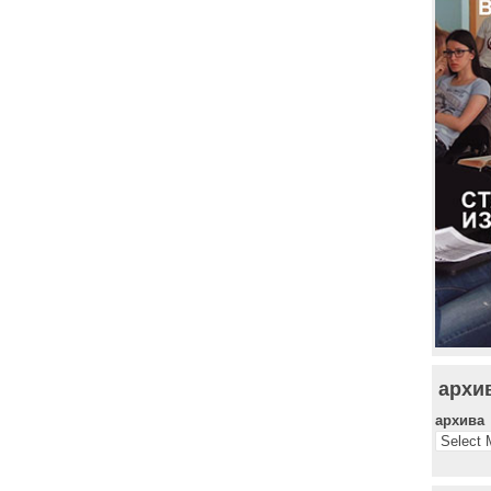
архи
архива