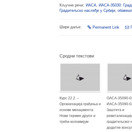
Кључне речи:
ИАСА
,
ИАСА-35030: Град
Градитељско наслеђе у Србији
,
обавеш
Шири даље:
Permanent Link
Сродни текстови
Курс 22.2. –
ОАСА-35090-0
Организација грађења и
ИАСА-35090-0
основе менаџмента:
Заштита и
Нови термин другог и
ревитализациј
трећи колоквијум
градитељског 
додатне консу