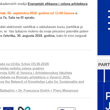
h akademskih studija
Energetski efikasna i zelena arhitektura
.
rtak, 06. septembra 2018. godine od 13.00 časova
u
7a, Sala na III spratu.
biti elektronski sertifikat o odslušanom kursu (sertifikat je
en, te Vas ljubazno molimo da svoje prisustvo potvrdite putem
o četvrtka, 30. avgusta 2018. godine,
kako bi smo osigurali
PART
a na tržištu Srbije (15.06.2018)
vetska nedelja zelene gradnje
sita IUAV di Venezia i Arhitektonskog fakulteta
ebata na Bijenalu arhitekture u Veneciji 2016.
ing the Network of Knowledge Labs for Sustainable and
 Battaglini + Dr. Francesca Giofrè + Piero Meogrossi