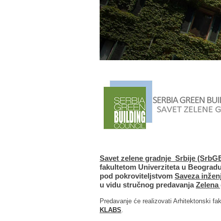
Savet zelene gradnje Srbije (SrbG
fakultetom Univerziteta u Beogradu
pod pokroviteljstvom
Saveza inženj
u vidu stručnog predavanja
Zelena 
Predavanje će realizovati Arhitektonski fak
KLABS
.