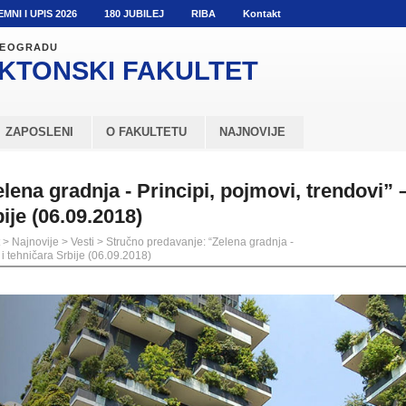
EMNI I UPIS 2026
180 JUBILEJ
RIBA
Kontakt
 BEOGRADU
KTONSKI
FAKULTET
ZAPOSLENI
O FAKULTETU
NAJNOVIJE
lena gradnja ‐ Principi, pojmovi, trendovi” 
ije (06.09.2018)
>
Najnovije
>
Vesti
>
Stručno predavanje: “Zelena gradnja ‐
 i tehničara Srbije (06.09.2018)