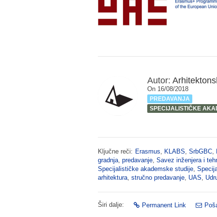
Autor:
Arhitektonsk
On 16/08/2018
PREDAVANJA
SPECIJALISTIČKE AK
Ključne reči:
Erasmus
,
KLABS
,
SrbGBC
,
gradnja
,
predavanje
,
Savez inženjera i teh
Specijalističke akademske studije
,
Specija
arhitektura
,
stručno predavanje
,
UAS
,
Udru
Širi dalje:
Permanent Link
Poša