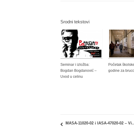
Srodni tekstovi
Seminar i izložba:
Početak školsk
Bogdan Bogdanović –
godine za bruc
Uvod u celinu
MASA-11020-02 i IASA-47020-02 – Vizuelna kultura u arhitektonskoj teor