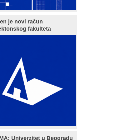
en je novi račun
ektonskog fakulteta
A: Univerzitet u Beogradu