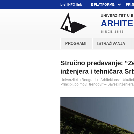
brzi INFO link
E PLATFORME:
PRIJ
UNIVERZITET U
ARHITE
PROGRAMI
ISTRAŽIVANJA
Stručno predavanje: “Ze
inženjera i tehničara Srb
Univerzitet u Beogradu - Arhitektonski fakultet
Principi, pojmovi, trendovi” – Savez inženjera