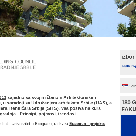
izbor
ћирилиц
Serb
BC)
zajedno sa svojim članom Arhitektonskim
180 
, u saradnji sa
Udruženjem arhitekata Srbije (UAS)
, a
era i tehničara Srbije (SITS)
, Vas poziva na kurs
FAKU
gradnja ‐ Principi, pojmovi, trendovi
.
ultet ‐ Univerzitet u Beogradu, u okviru
Erasmus+ projekta