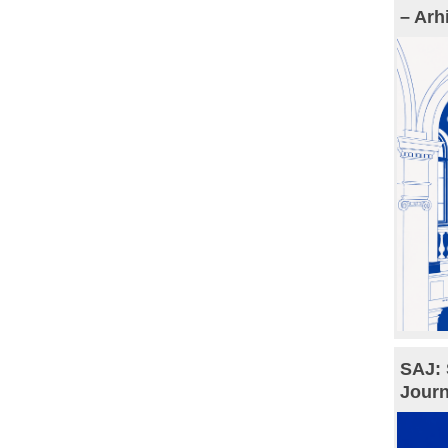
– Arh
SAJ: 
Journ