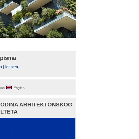
 pisma
а
|
latinica
ian
English
GODINA ARHITEKTONSKOG
LTETA