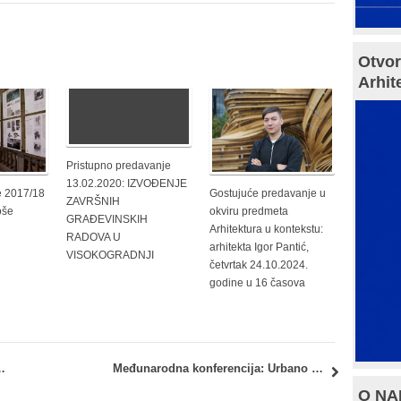
Otvor
Arhit
Pristupno predavanje
13.02.2020: IZVOĐENJE
e 2017/18
Gostujuće predavanje u
ZAVRŠNIH
oše
okviru predmeta
GRAĐEVINSKIH
Arhitektura u kontekstu:
RADOVA U
arhitekta Igor Pantić,
VISOKOGRADNJI
četvrtak 24.10.2024.
godine u 16 časova
iji i praksi: Septembarski ispitni rok – Termin konsultacija
Međunarodna konferencija: Urbano planiranje – ICUP2018, Niš (14-17.11.2018)
O NAM