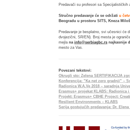
Predavači su profesori sa Specijalistički
Stručno predavanje će se održati
u četv
Beogradu u prostoru SITS, Kneza Miloša 
Predavanje je besplatno, svi učesnici će do
dvojezični, SR/EN). Broj mesta je ogranič
mejla
na
info@serbiagbc.rs
najkasnije d
mesto za Vas.
Povezani tekstovi:
Okrugli sto: Zelena SERTIFIKACIJA zgrad
Konferencija: ”Ka net zero gradnji” – S
Radionica W.A.Ve 2018 – saradnja Univer
Erasmus+ projekat KLABS: Radionica i d
Projekt: Erasmus+ CBHE Project: Creat
Resilient Environments – KLABS
Serija gostujućih predavanja: Dr. Elena