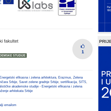
i fakultet
PRIJE
1
ADEMSKE STUDIJE
Energetski efikasna i zelena arhitektura
,
Erazmus
,
Zelena
ničara Srbije
,
Savet zelene gradnje Srbije
,
sertifikacija
,
SITS
,
lističke akademske studije - Energetski efikasna i zelena
ženje arhitekata Srbije
lji emailom