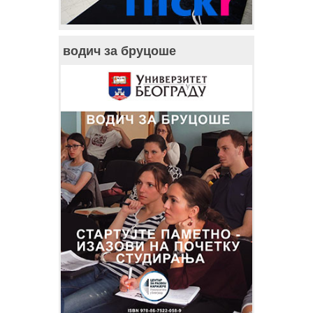
водич за бруцоше