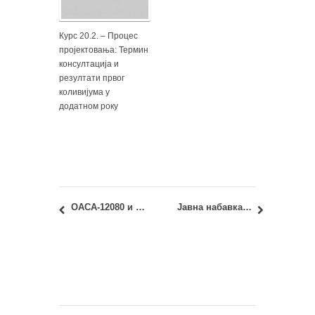
Курс 20.2. – Процес
пројектовања: Термин
консултација и
резултати првог
коливијума у
додатном року
ОАСА-12080 и ИАСА-12080 – Геометрија облика 2: Јунски испитни рок – Термин објављивања резултата испита и накнадних колоквијума и теста
Јавна набавка бр. У1/2018: набавка услуга – Услуге превођења