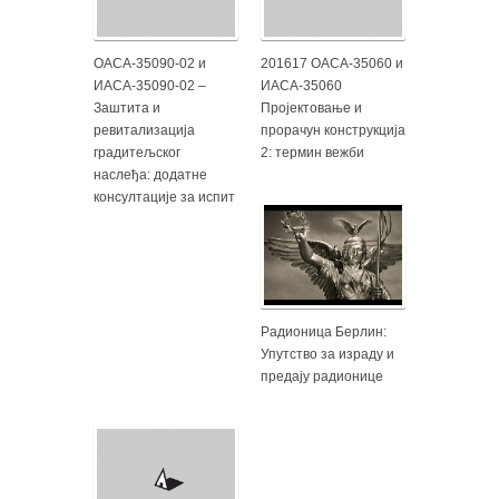
ОАСА-35090-02 и
201617 ОАСА-35060 и
ИАСА-35090-02 –
ИАСА-35060
Заштита и
Пројектовање и
ревитализација
прорачун конструкција
градитељског
2: термин вежби
наслеђа: додатне
консултације за испит
Радионица Берлин:
Упутство за израду и
предају радионице