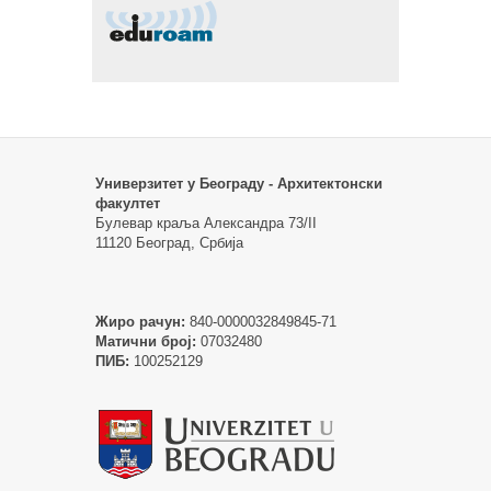
Универзитет у Београду - Архитектонски
факултет
Булевар краља Александра 73/II
11120 Београд, Србија
Жиро рачун:
840-0000032849845-71
Матични број:
07032480
ПИБ:
100252129