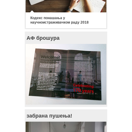
Кодекс понашања у
научноистраживачком раду 2018
АФ брошура
забрана пушења!