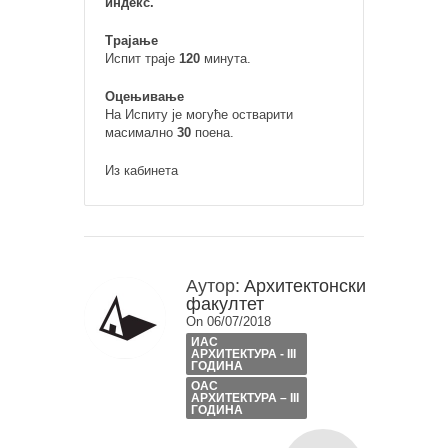
индекс.
Трајање
Испит траје
120
минута.
Оцењивање
На Испиту је могуће остварити
масимално
30
поена.
Из кабинета
Аутор:
Архитектонски
факултет
On 06/07/2018
ИАС
АРХИТЕКТУРА - III
ГОДИНА
ОАС
АРХИТЕКТУРА – III
ГОДИНА