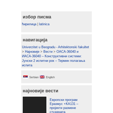
избор писма
ћирилица
|
latinica
навигација
Univerzitet u Beogradu - Arhitektonski fakultet
>
Најновије
>
Вести
>
ОАСА-36040 и
ИАСА-36040 – Конструктивни системи:
Јунски 2 испитни рок – Термин полагања
испита
Serbian
English
најновије вести
Европски програм
Еразмус +КА131 –
пројекти размене
студената