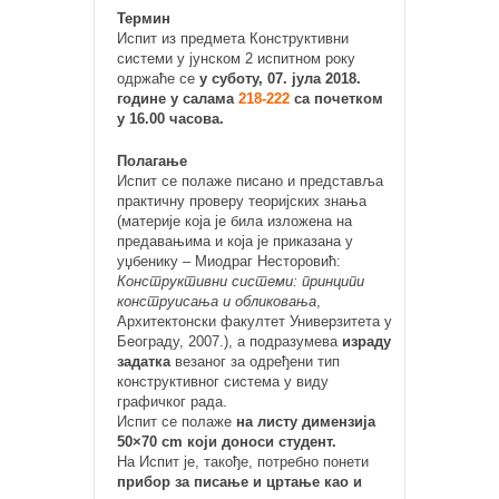
Термин
Испит из предмета Конструктивни
системи у јунском 2 испитном року
одржаће се
у суботу, 07. јула 2018.
године у салама
218-222
са почетком
у 16.00 часова.
Полагање
Испит се полаже писано и представља
практичну проверу теоријских знања
(материје која је била изложена на
предавањима и која је приказана у
уџбенику – Миодраг Несторовић:
Конструктивни системи: принципи
конструисања и обликовања
,
Архитектонски факултет Универзитета у
Београду, 2007.), а подразумева
израду
задатка
везаног за одређени тип
конструктивног система у виду
графичког рада.
Испит се полаже
на листу димензија
50×70 cm који доноси студент.
На Испит је, такође, потребно понети
прибор за писање и цртање као и