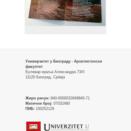
Универзитет у Београду - Архитектонски
факултет
Булевар краља Александра 73/II
11120 Београд, Србија
Жиро рачун:
840-0000032849845-71
Матични број:
07032480
ПИБ:
100252129