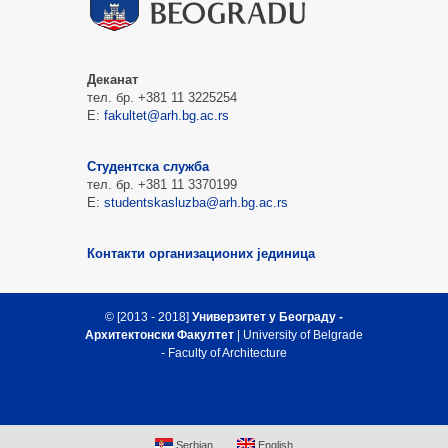
Деканат
тел. бр. +381 11 3225254
Е:
fakultet@arh.bg.ac.rs
Студентска служба
тел. бр. +381 11 3370199
Е:
studentskasluzba@arh.bg.ac.rs
Контакти организационих јединица
© [2013 - 2018]
Универзитет у Београду -
Архитектонски Факултет
| University of Belgrade
- Faculty of Architecture
Врх стране
Serbian
English