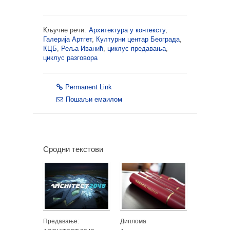
Кључне речи:
Архитектура у контексту
,
Галерија Артгет
,
Културни центар Београда
,
КЦБ
,
Реља Иванић
,
циклус предавања
,
циклус разговора
Permanent Link
Пошаљи емаилом
Сродни текстови
Предавање:
Диплома