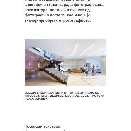
специфичан процес рада фотографисања
архитектуре, на то како су неке од
фотографија настале, као и које је
значајније објекате фотографисао.
МИХАИЛО МИКА ЈАНКОВИЋ – МУЗЕЈ ЈУГОСЛАВИЈЕ
(МУЗЕЈ 25. МАЈ), ДЕДИЊЕ, БЕОГРАД, 1962. | ФОТО ©
РЕЉА ИВАНИЋ
Повезани текстови: