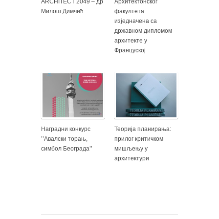
ARCHITECT 2049 – др
Архитектонског
Милош Димчић
факултета
изједначена са
државном дипломом
архитекте у
Француској
Наградни конкурс
Теорија планирања:
’’Авалски торањ,
прилог критичком
симбол Београда’’
мишљењу у
архитектури