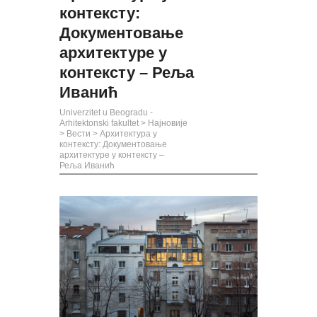
контексту:
Документовање
архитектуре у
контексту – Реља
Иванић
Univerzitet u Beogradu -
Arhitektonski fakultet
>
Најновије
>
Вести
>
Архитектура у
контексту: Документовање
архитектуре у контексту –
Реља Иванић