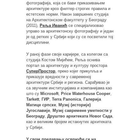
фотографија, која се бави приказивањем
архитектуре кроз филтер строгих правила и
естетских норми. Након завршених студија
на Архитектонском факултету у Београду
(2011),
Реља Иванић
се специјализовао
управо за архитектонску фотографију и један
је од ретких у Србији који су се посветили тој
дисциплини.
У раној фази своје каријере, са колегом са
студија Костом Мијићем, Реља оснива
портал за архитектуру и културу простора
СуперПростор
, преко којег прикупља и
приказује вредности у савременој
архитектури Србије и региона. Сарађивао је
са звучним институцијама и компанијама као
што су
Microsoft
,
Price Waterhouse Cooper
,
Tarkett
,
ГИР
,
Terra Panonica
,
Галерија
Матице српске
,
Музеј (историје)
Југославије
,
Музеј савремене уметности у
Београду
,
Друштво архитеката Новог Сада
,
као и великим бројем истакнутих архитеката
у Србији.
У свом предавању осврнуће се на