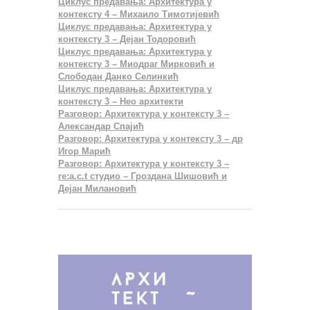
Циклус предавања: Архитектура у
контексту 4 – Михаило Тимотијевић
Циклус предавања: Архитектура у
контексту 3 – Дејан Тодоровић
Циклус предавања: Архитектура у
контексту 3 – Миодраг Мирковић и
Слободан Данко Селинкић
Циклус предавања: Архитектура у
контексту 3 – Нео архитекти
Разговор: Архитектура у контексту 3 –
Александар Спајић
Разговор: Архитектура у контексту 3 – др
Игор Марић
Разговор: Архитектура у контексту 3 –
re:a.c.t студио – Гроздана Шишовић и
Дејан Милановић