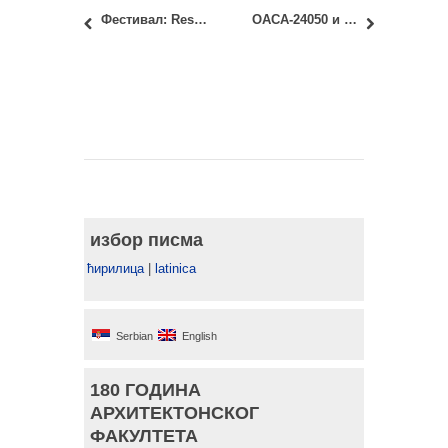
Фестивал: Resonate (18-21. април 2018)
ОАСА-24050 и ИАСА-24050 – Архитектонске конструкције 4: Други термин увида у први колоквијум
избор писма
ћирилица
|
latinica
Serbian
English
180 ГОДИНА
АРХИТЕКТОНСКОГ
ФАКУЛТЕТА