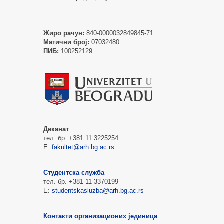
Жиро рачун:
840-0000032849845-71
Матични број:
07032480
ПИБ:
100252129
Деканат
тел. бр. +381 11 3225254
Е:
fakultet@arh.bg.ac.rs
Студентска служба
тел. бр. +381 11 3370199
Е:
studentskasluzba@arh.bg.ac.rs
Контакти организационих јединица