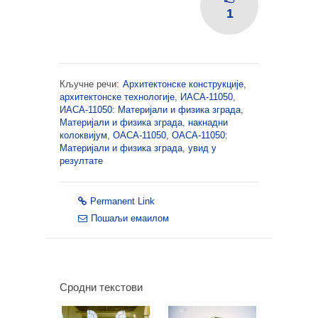
1
Кључне речи:
Архитектонске конструкције
,
архитектонске технологије
,
ИАСА-11050
,
ИАСА-11050: Материјали и физика зграда
,
Материјали и физика зграда
,
накнадни
колоквијум
,
ОАСА-11050
,
ОАСА-11050:
Материјали и физика зграда
,
увид у
резултате
Permanent Link
Пошаљи емаилом
Сродни текстови