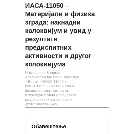
ИАСА-11050 –
Материјали и физика
зграда: накнадни
колоквијум и увид у
резултате
предиспитних
активности и другог
колоквијума
Univerzitet u Beogradu -
Arhitektonski fakultet
>
Најновије
>
Вести
>
ОАСА-11050 и
ИАСА-11050 – Материјали и
физика зграда: накнадни
колоквијум и увид у резултате
предиспитних активности и
другог колоквијума
Обавештење