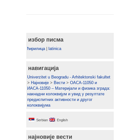
избор писма
ћирилица
|
latinica
навигација
Univerzitet u Beogradu - Arhitektonski fakultet
>
Најновије
>
Вести
>
ОАСА-11050 и
ИАСА-11050 – Материјали и физика зграда:
накнадни колоквијум и увид у резултате
предиспитних активности и другог
колоквијума
Serbian
English
најновије вести