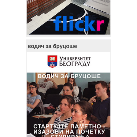
водич за бруцоше