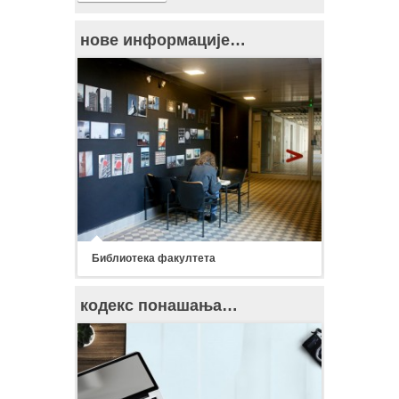
нове информације…
Библиотека факултета
кодекс понашања…