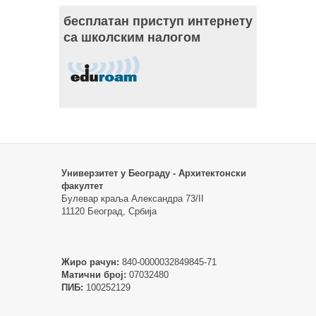
бесплатан приступ интернету
са школским налогом
Универзитет у Београду - Архитектонски
факултет
Булевар краља Александра 73/II
11120 Београд, Србија
Жиро рачун:
840-0000032849845-71
Матични број:
07032480
ПИБ:
100252129