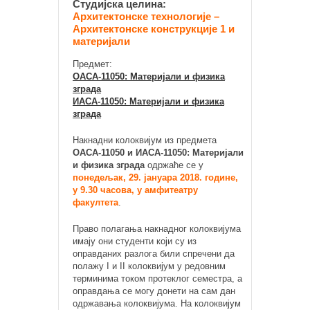
Студијска целина:
Архитектонске технологије –
Архитектонске конструкције 1 и
материјали
Предмет:
ОАСА-11050: Материјали и физика
зграда
ИАСА-11050: Материјали и физика
зграда
Накнадни колоквијум из предмета
ОАСА-11050 и ИАСА-11050: Материјали
и физика зграда
одржаће се у
понедељак, 29. јануара 2018. године,
у 9.30 часова, у амфитеатру
факултета
.
Право полагања накнадног колоквијума
имају они студенти који су из
оправданих разлога били спречени да
полажу I и II колоквијум у редовним
терминима током протеклог семестра, а
оправдања се могу донети на сам дан
одржавања колоквијума. На колоквијум