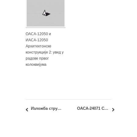
ОАСА-12050 и
ИАСА-12050
Архитектонске
конструкције 2: увид у
радове првог
колоквијума
Изложба стручно-уметничких остварења: др Александар Виденовић
ОАСА-24071 Студио 02А – Одрживе урбане заједнице: термин уводног предавања