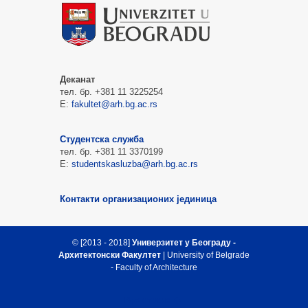
Деканат
тел. бр. +381 11 3225254
Е:
fakultet@arh.bg.ac.rs
Студентска служба
тел. бр. +381 11 3370199
Е:
studentskasluzba@arh.bg.ac.rs
Контакти организационих јединица
© [2013 - 2018]
Универзитет у Београду -
Архитектонски Факултет
| University of Belgrade
- Faculty of Architecture
Врх стране