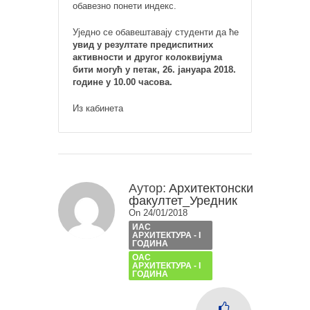
обавезно понети индекс.
Уједно се обавештавају студенти да ће
увид у резултате предиспитних
активности и другог колоквијума
бити могућ у петак, 26. јануара 2018.
године у 10.00 часова.
Из кабинета
Аутор:
Архитектонски
факултет_Уредник
On 24/01/2018
ИАС
АРХИТЕКТУРА - I
ГОДИНА
ОАС
АРХИТЕКТУРА - I
ГОДИНА