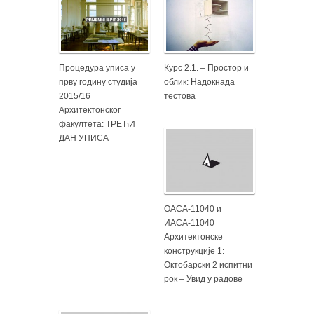
Процедура уписа у
Курс 2.1. – Простор и
прву годину студија
облик: Надокнада
2015/16
тестова
Архитектонског
факултета: ТРЕЋИ
ДАН УПИСА
ОАСА-11040 и
ИАСА-11040
Архитектонске
конструкције 1:
Октобарски 2 испитни
рок – Увид у радове