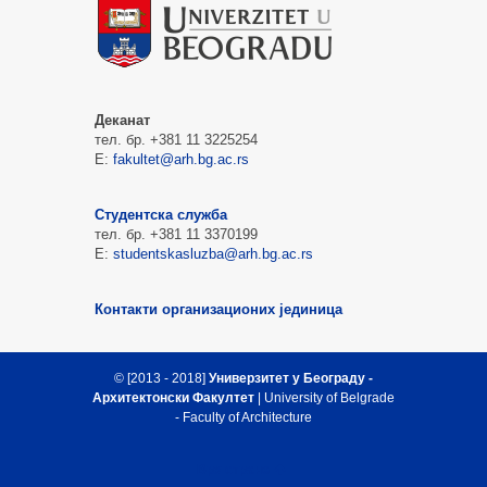
Деканат
тел. бр. +381 11 3225254
Е:
fakultet@arh.bg.ac.rs
Студентска служба
тел. бр. +381 11 3370199
Е:
studentskasluzba@arh.bg.ac.rs
Контакти организационих јединица
© [2013 - 2018]
Универзитет у Београду -
Архитектонски Факултет
| University of Belgrade
- Faculty of Architecture
Врх стране