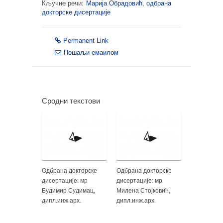
Кључне речи:
Марија Обрадовић
,
одбрана
докторске дисертације
Permanent Link
Пошаљи емаилом
Сродни текстови
Одбрана докторске
Одбрана докторске
дисертације: мр
дисертације: мр
Будимир Судимац,
Милена Стојковић,
дипл.инж.арх.
дипл.инж.арх.