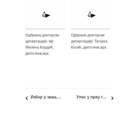
Одбрана докторске
Одбрана докторске
дисертације: мр
дисертације: Татјана
Милена Кордић,
Косић, дипл.инж.арх.
дипл.инж.арх.
Избор у звање доцента: Ивица Николић, дипл.инж.арх.
Упис у прву годину МАС 2017/18: Коначна одлука Декана и КОНАЧНЕ РАНГ ЛИСТЕ