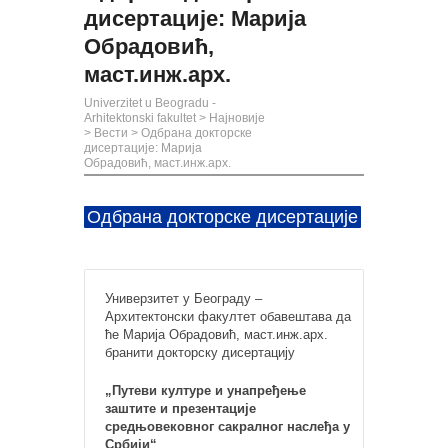
дисертације: Марија
Обрадовић,
маст.инж.арх.
Univerzitet u Beogradu -
Arhitektonski fakultet
>
Најновије
>
Вести
>
Одбрана докторске
дисертације: Марија
Обрадовић, маст.инж.арх.
Одбрана докторске дисертације
Универзитет у Београду –
Архитектонски факултет обавештава да
ће Марија Обрадовић, маст.инж.арх.
бранити докторску дисертацију
„Путеви културе и унапређење
заштите и презентације
средњовековног сакралног наслеђа у
Србији“