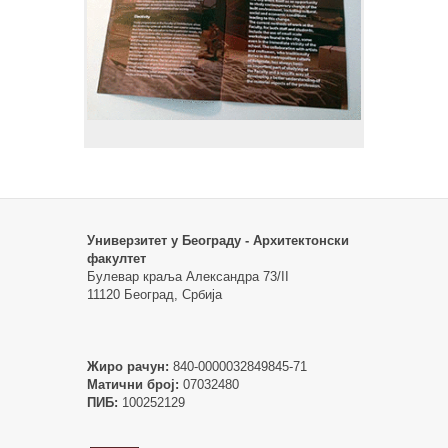
Универзитет у Београду - Архитектонски
факултет
Булевар краља Александра 73/II
11120 Београд, Србија
Жиро рачун:
840-0000032849845-71
Матични број:
07032480
ПИБ:
100252129