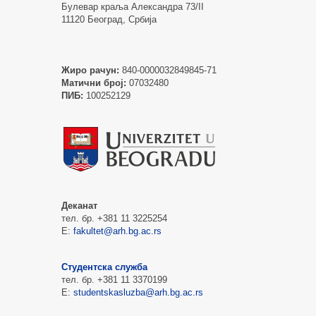
Булевар краља Александра 73/II
11120 Београд, Србија
Жиро рачун:
840-0000032849845-71
Матични број:
07032480
ПИБ:
100252129
Деканат
тел. бр. +381 11 3225254
Е:
fakultet@arh.bg.ac.rs
Студентска служба
тел. бр. +381 11 3370199
Е:
studentskasluzba@arh.bg.ac.rs