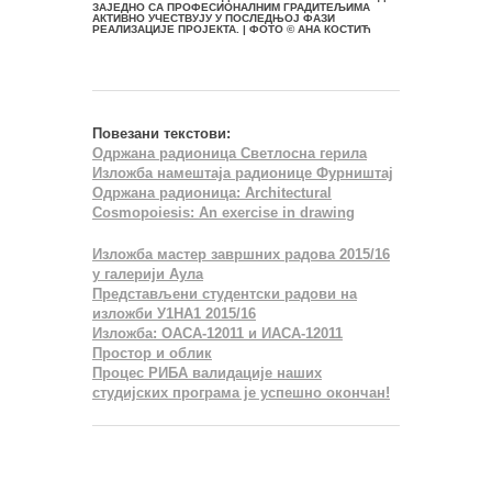
ЗАЈЕДНО СА ПРОФЕСИОНАЛНИМ ГРАДИТЕЉИМА
АКТИВНО УЧЕСТВУЈУ У ПОСЛЕДЊОЈ ФАЗИ
РЕАЛИЗАЦИЈЕ ПРОЈЕКТА. | ФОТО © АНА КОСТИЋ
Повезани текстови:
Одржана радионица Светлосна герила
Изложба намештаја радионице Фурништај
Одржана радионица: Architectural
Cosmopoiesis: An exercise in drawing
Изложба мастер завршних радова 2015/16
у галерији Аула
Представљени студентски радови на
изложби У1НА1 2015/16
Изложба: ОАСА-12011 и ИАСА-12011
Простор и облик
Процес РИБА валидације наших
студијских програма је успешно окончан!