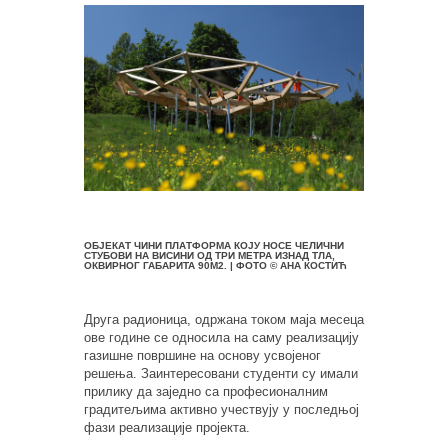
ОБЈЕКАТ ЧИНИ ПЛАТФОРМА КОЈУ НОСЕ ЧЕЛИЧНИ
СТУБОВИ НА ВИСИНИ ОД ТРИ МЕТРА ИЗНАД ТЛА,
ОКВИРНОГ ГАБАРИТА 90М2. | ФОТО © АНА КОСТИЋ
Друга радионица, одржана током маја месеца
ове године се односила на саму реализацију
газишне површине на основу усвојеног
решења. Заинтересовани студенти су имали
прилику да заједно са професионалним
градитељима активно учествују у последњој
фази реализације пројекта.