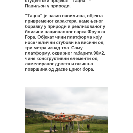
студентски пројекат ”Тацна” –
Павиљон у природи.
”Тацна” је назив павиљона, објекта
привременог карактера, намењеног
боравку у природи и реализованог у
близини националног парка Фрушка
Гора. Објекат чини платформа коју
носе челични стубови на висини од
три метра изнад тла. Саму
платформу, оквирног габарита 90м2,
чине конструктивни елементи од
ламелираног дрвета и газишна
површина од даске црног бора.