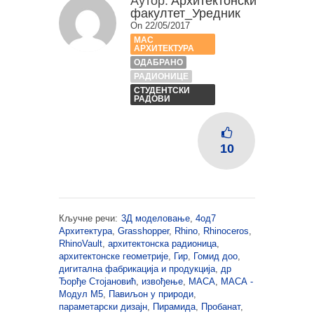
Аутор:
Архитектонски
факултет_Уредник
On 22/05/2017
МАС
АРХИТЕКТУРА
ОДАБРАНО
РАДИОНИЦЕ
СТУДЕНТСКИ
РАДОВИ
10
Кључне речи:
3Д моделовање
,
4од7
Архитектура
,
Grasshopper
,
Rhino
,
Rhinoceros
,
RhinoVault
,
архитектонска радионица
,
архитектонске геометрије
,
Гир
,
Гомид доо
,
дигитална фабрикација и продукција
,
др
Ђорђе Стојановић
,
извођење
,
МАСА
,
МАСА -
Модул М5
,
Павиљон у природи
,
параметарски дизајн
,
Пирамида
,
Пробанат
,