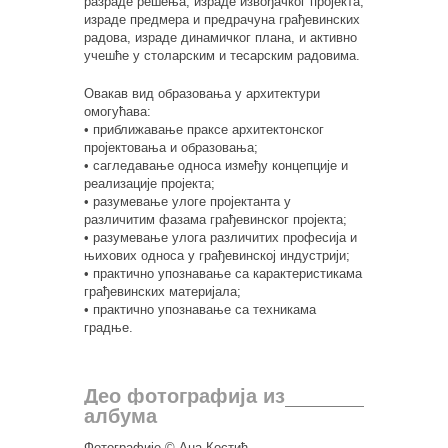
разраде решења, израде извођачког пројекта,
израде предмера и предрачуна грађевинских
радова, израде динамичког плана, и активно
учешће у столарским и тесарским радовима.
Овакав вид образовања у архитектури
омогућава:
• приближавање праксе архитектонског
пројектовања и образовања;
• сагледавање односа између концепције и
реализације пројекта;
• разумевање улоге пројектанта у
различитим фазама грађевинског пројекта;
• разумевање улога различитих професија и
њихових односа у грађевинској индустрији;
• практично упознавање са карактеристикама
грађевинских материјала;
• практично упознавање са техникама
градње.
Део фотографија из
албума
Фотографије © Ана Костић