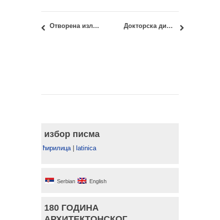
Отворена изложба “Београдско Сајмиште – Повратак у будућност”
Докторска дисертација и извештај Комисије: кандидат Ђорђе Мандрапа, маст.инж.арх.
избор писма
ћирилица
|
latinica
Serbian
English
180 ГОДИНА
АРХИТЕКТОНСКОГ