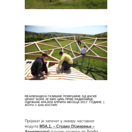
RЕАЛИЗАЦИЈA ГАЗИШНЕ ПОВРШИНЕ ОД ДАСКЕ
ЦРНОГ БОРА ЈЕ БИО ЦИЉ ПРВЕ РАДИОНИЦЕ,
ОДРЖАНЕ КРАЈЕМ АПРИЛА МЕСЕЦА 2017. ГОДИНЕ. |
ФОТО © АНА КОСТИЋ
Пројекат је започет у оквиру наставног
модула
М5А.1. – Студио (Усмерење –
Архитектура)
(студио доцента
др Ђорђа