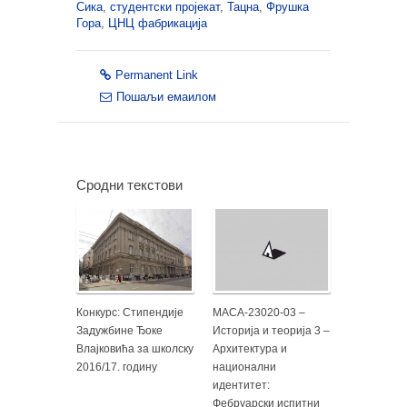
Сика
,
студентски пројекат
,
Тацна
,
Фрушка
Гора
,
ЦНЦ фабрикација
Permanent Link
Пошаљи емаилом
Сродни текстови
Конкурс: Стипендије
МАСА-23020-03 –
Задужбине Ђоке
Историја и теорија 3 –
Влајковића за школску
Архитектура и
2016/17. годину
национални
идентитет:
Фебруарски испитни