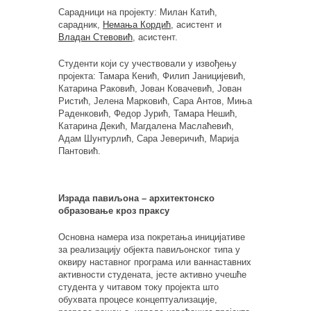
Сарадници на пројекту: Милан Катић,
сарадник,
Немања Кордић
, асистент и
Владан Стевовић
, асистент.
Студенти који су учествовали у извођењу
пројекта: Тамара Кенић, Филип Јаницијевић,
Катарина Раковић, Јован Ковачевић, Јован
Ристић, Јелена Марковић, Сара Антов, Миња
Раденковић, Федор Јурић, Тамара Нешић,
Катарина Декић, Магдалена Маслаћевић,
Адам Шунтурлић, Сара Јеверичић, Марија
Пантовић.
Израда павиљона – архитектонско
образовање кроз праксу
Основна намера иза покретања иницијативе
за реализацију објекта павиљонског типа у
оквиру наставног програма или ваннаставних
активности студената, јесте активно учешће
студента у читавом току пројекта што
обухвата процесе концептуализације,