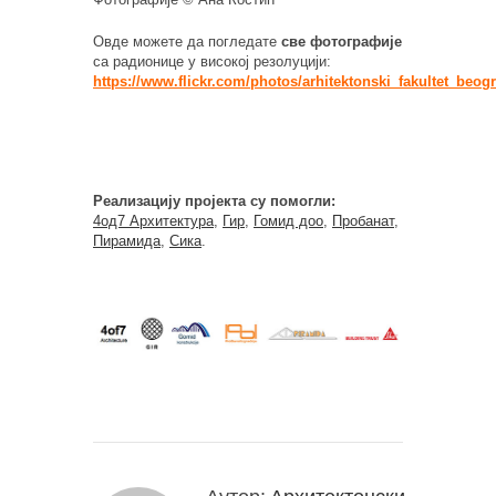
Овде можете да погледате
све фотографије
са радионице у високој резолуцији:
https://www.flickr.com/photos/arhitektonski_fakultet_beo
Реализацију пројекта су помогли:
4од7 Архитектура
,
Гир
,
Гомид доо
,
Пробанат
,
Пирамида
,
Сика
.