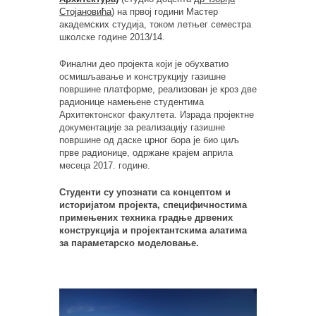
Стојановића
) на првој години Мастер
академских студија, током летњег семестра
школске године 2013/14.
Финални део пројекта који је обухватио
осмишљавање и конструкцију газишне
површине платформе, реализован је кроз две
радионице намењене студентима
Архитектонског факултета. Израда пројектне
документације за реализацију газишне
површине од даске црног бора је био циљ
прве радионице, одржане крајем априла
месеца 2017. године.
Студенти су упознати са концептом и
историјатом пројекта, специфичностима
примењених техника градње дрвених
конструкција и пројектантскима алатима
за параметарско моделовање.