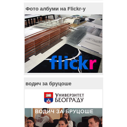
Фото албуми на Flickr-у
водич за бруцоше