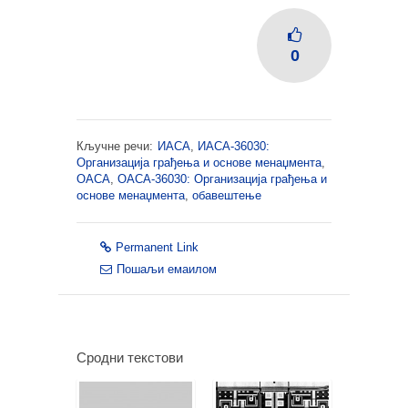
0
Кључне речи:
ИАСА
,
ИАСА-36030:
Организација грађења и основе менаџмента
,
ОАСА
,
ОАСА-36030: Организација грађења и
основе менаџмента
,
обавештење
Permanent Link
Пошаљи емаилом
Сродни текстови