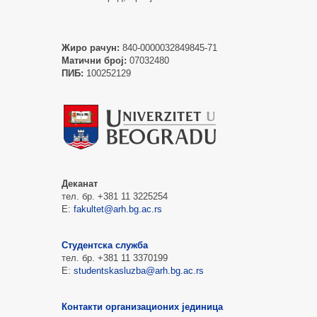
Жиро рачун:
840-0000032849845-71
Матични број:
07032480
ПИБ:
100252129
Деканат
тел. бр. +381 11 3225254
Е:
fakultet@arh.bg.ac.rs
Студентска служба
тел. бр. +381 11 3370199
Е:
studentskasluzba@arh.bg.ac.rs
Контакти организационих јединица