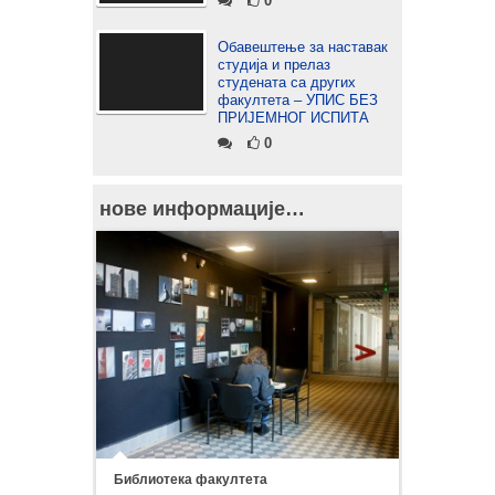
0
Обавештење за наставак
студија и прелаз
студената са других
факултета – УПИС БЕЗ
ПРИЈЕМНОГ ИСПИТА
0
нове информације…
Библиотека факултета