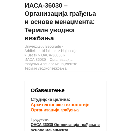
ИАСА-36030 –
Организација грађења
и основе менаџмента:
Термин уводног
вежбања
Univerzitet u Beogradu -
Arhitektonski fakultet
>
Најновије
>
Вести
>
ОАСА-36030 и
ИАСА-36030 – Организација
грађења и основе менаџмента:
Термин уводног вежбања
Обавештење
Студијска целина:
Архитектонске технологије –
Организација грађења
Предмети:
ОАСА-36030 Организација грађења и
основе менаџмента