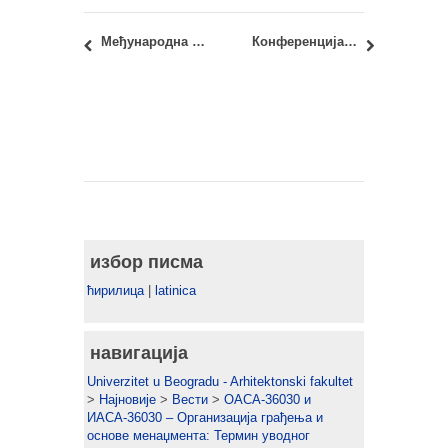
Међународна конференција: XVIII скуп Universeum мреже – Мобилност универзитетског наслеђа
Конференција: Human Cities/ Sharing Cloud
избор писма
ћирилица
|
latinica
навигација
Univerzitet u Beogradu - Arhitektonski fakultet
>
Најновије
>
Вести
>
ОАСА-36030 и
ИАСА-36030 – Организација грађења и
основе менаџмента: Термин уводног