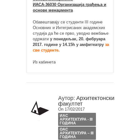
ИАСА-36030 Организација грађења и
основе менаџмента
Обавештавају се студенти III године
Основних и Интегрисаних академских
студија да ће се прво, уводно вежбање
одржати
у понедељак, 20. фебруара
2017. године у 14.15h у амфитеатру
за
све студенте.
Из кабинета
Аутор:
Архитектонски
факултет
On 17/02/2017
ИАС
АРХИТЕКТУРА - III
ГОДИНА
ОАС
АРХИТЕКТУРА – III
ГОДИНА