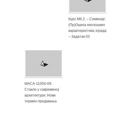
Курс М6.2. – Семинар:
(Пр)Оцена еколошких
карактеристика зграда
– Задатак 03
МАСА-11050-09:
Стакло у савременој
архитектури: Нови
термин предавања