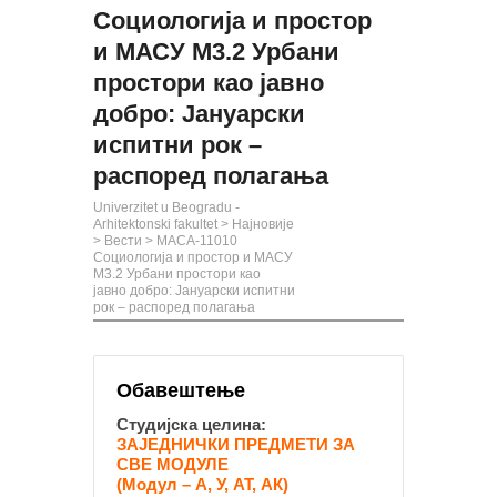
Социологија и простор
и МАСУ М3.2 Урбани
простори као јавно
добро: Јануарски
испитни рок –
распоред полагања
Univerzitet u Beogradu -
Arhitektonski fakultet
>
Најновије
>
Вести
>
МАСА-11010
Социологија и простор и МАСУ
М3.2 Урбани простори као
јавно добро: Јануарски испитни
рок – распоред полагања
Обавештење
Студијска целина:
ЗАЈЕДНИЧКИ ПРЕДМЕТИ ЗА
СВЕ МОДУЛЕ
(Модул – А, У, АТ, АК)