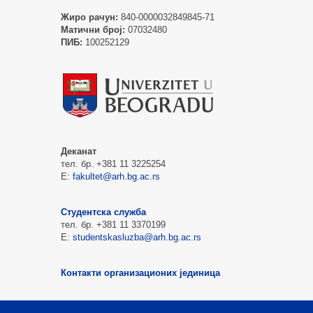
Жиро рачун:
840-0000032849845-71
Матични број:
07032480
ПИБ:
100252129
Деканат
тел. бр. +381 11 3225254
Е:
fakultet@arh.bg.ac.rs
Студентска служба
тел. бр. +381 11 3370199
Е:
studentskasluzba@arh.bg.ac.rs
Контакти организационих јединица