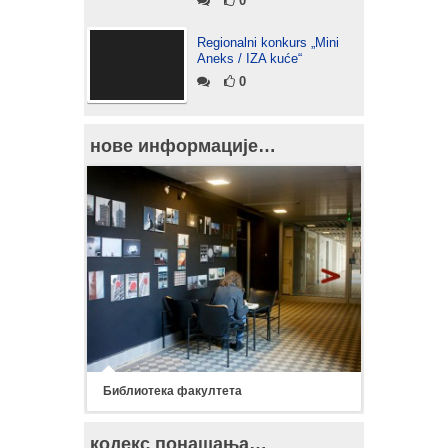
0
Regionalni konkurs „Mini
Aneks / IZA kuće“
0
нове информације…
Библиотека факултета
кодекс понашања…