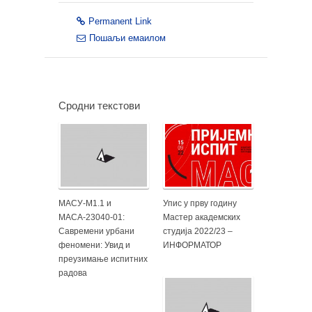
Permanent Link
Пошаљи емаилом
Сродни текстови
МАСУ-М1.1 и
Упис у прву годину
МАСА-23040-01:
Мастер академских
Савремени урбани
студија 2022/23 –
феномени: Увид и
ИНФОРМАТОР
преузимање испитних
радова