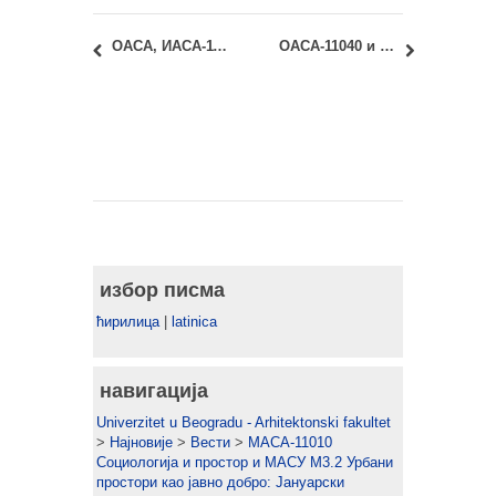
ОАСА, ИАСА-11013 – Визуелна истраживања и ОАСА, ИАСА-11080 – Трансформација графичке форме: Термини консултација
ОАСА-11040 и ИАСА-11040 Архитектонске конструкције 1: Консултације код доц. др Љиљане Ђукановић
избор писма
ћирилица
|
latinica
навигација
Univerzitet u Beogradu - Arhitektonski fakultet
>
Најновије
>
Вести
>
МАСА-11010
Социологија и простор и МАСУ М3.2 Урбани
простори као јавно добро: Јануарски