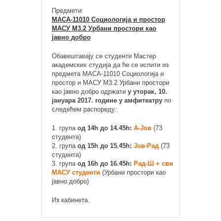
Предмети:
МАСА-11010 Социологија и простор
МАСУ М3.2 Урбани простори као
јавно добро
Обавештавају се студенти Мастер
академских студија да ће се испити из
предмета МАСА-11010 Социологија и
простор и МАСУ М3.2 Урбани простори
као јавно добро одржати
у уторак, 10.
јануара 2017. године у амфитеатру
по
следећем распореду:
1. група
од 14h до 14.45h:
А-Јов
(73
студента)
2. група
од 15h до 15.45h:
Јов-Рад
(73
студента)
3. група
од 16h до 16.45h:
Рад-Ш + сви
МАСУ студенти
(Урбани простори као
јавно добро)
Из кабинета.