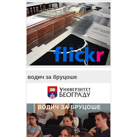
водич за бруцоше